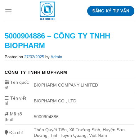
Skip
ĐĂNG KÝ TƯ VẤN
to
content
5000904886 – CÔNG TY TNHH
BIOPHARM
Posted on
27/02/2025
by
Admin
CÔNG TY TNHH BIOPHARM
Tên quốc
BIOPHARM COMPANY LIMITED
tế
Tên viết
BIOPHARM CO., LTD
tắt
Mã số
5000904886
thuế
Thôn Quyết Tiến, Xã Trường Sinh, Huyện Sơn
Địa chỉ
Dương, Tỉnh Tuyên Quang, Việt Nam