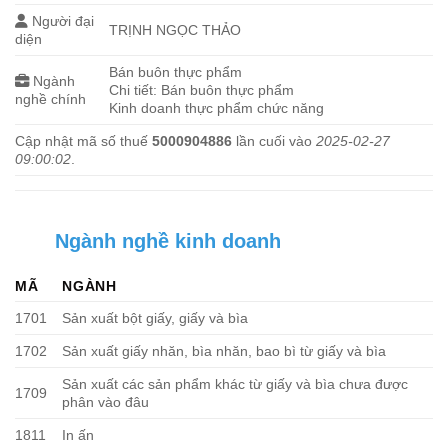
Người đại
TRỊNH NGỌC THẢO
diện
Bán buôn thực phẩm
Ngành
Chi tiết: Bán buôn thực phẩm
nghề chính
Kinh doanh thực phẩm chức năng
Cập nhật mã số thuế
5000904886
lần cuối vào
2025-02-27
09:00:02
.
Ngành nghề kinh doanh
MÃ
NGÀNH
1701
Sản xuất bột giấy, giấy và bìa
1702
Sản xuất giấy nhăn, bìa nhăn, bao bì từ giấy và bìa
Sản xuất các sản phẩm khác từ giấy và bìa chưa được
1709
phân vào đâu
1811
In ấn