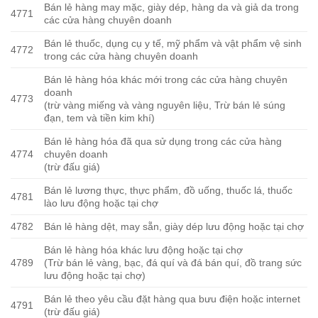
Bán lẻ hàng may mặc, giày dép, hàng da và giả da trong
4771
các cửa hàng chuyên doanh
Bán lẻ thuốc, dụng cụ y tế, mỹ phẩm và vật phẩm vệ sinh
4772
trong các cửa hàng chuyên doanh
Bán lẻ hàng hóa khác mới trong các cửa hàng chuyên
doanh
4773
(trừ vàng miếng và vàng nguyên liệu, Trừ bán lẻ súng
đạn, tem và tiền kim khí)
Bán lẻ hàng hóa đã qua sử dụng trong các cửa hàng
4774
chuyên doanh
(trừ đấu giá)
Bán lẻ lương thực, thực phẩm, đồ uống, thuốc lá, thuốc
4781
lào lưu động hoặc tại chợ
4782
Bán lẻ hàng dệt, may sẵn, giày dép lưu động hoặc tại chợ
Bán lẻ hàng hóa khác lưu động hoặc tại chợ
4789
(Trừ bán lẻ vàng, bạc, đá quí và đá bán quí, đồ trang sức
lưu động hoặc tại chợ)
Bán lẻ theo yêu cầu đặt hàng qua bưu điện hoặc internet
4791
(trừ đấu giá)