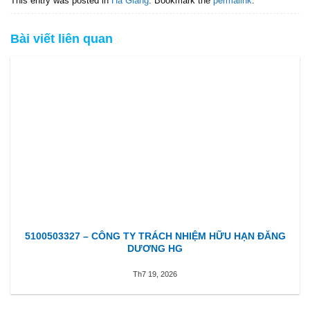
This entry was posted in
Hà Giang
. Bookmark the
permalink
.
Bài viết liên quan
5100503327 – CÔNG TY TRÁCH NHIỆM HỮU HẠN ĐĂNG
DƯƠNG HG
Th7 19, 2026