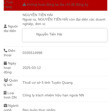
Tình
Không hoạt động tại địa chỉ đã đăng ký
trạng
NGUYỄN TIẾN HẢI
Ngoài ra, NGUYỄN TIẾN HẢI còn đại diện các doanh
nghiệp, đơn vị:
Người
đại diện
Nguyễn Tiến Hải
Điện
0335514998
thoại
Ngày
hoạt
2025-03-12
động
Quản
Thuế cơ sở 5 tỉnh Tuyên Quang
lý bởi
Loại
Công ty trách nhiệm hữu hạn ngoài NN
hình DN
Ngành
nghề
Bán buôn thực phẩm