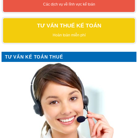
Các dịch vụ về lĩnh vực kế toán
TƯ VẤN THUẾ KẾ TOÁN
Hoàn toàn miễn phí
TƯ VẤN KẾ TOÁN THUẾ