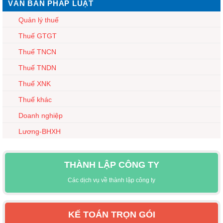
VĂN BẢN PHÁP LUẬT
Quản lý thuế
Thuế GTGT
Thuế TNCN
Thuế TNDN
Thuế XNK
Thuế khác
Doanh nghiệp
Lương-BHXH
THÀNH LẬP CÔNG TY
Các dịch vụ về thành lập công ty
KẾ TOÁN TRỌN GÓI