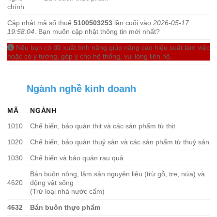
chính
Cập nhật mã số thuế
5100503253
lần cuối vào
2026-05-17
19:58:04
. Bạn muốn cập nhật thông tin mới nhất?
Nếu bạn có đề xuất tính năng giúp nâng cao hiệu suất làm việc
hoặc có ý tưởng, góp ý cho hệ thống, vui lòng liên hệ.
Ngành nghề kinh doanh
MÃ
NGÀNH
1010
Chế biến, bảo quản thịt và các sản phẩm từ thịt
1020
Chế biến, bảo quản thuỷ sản và các sản phẩm từ thuỷ sản
1030
Chế biến và bảo quản rau quả
Bán buôn nông, lâm sản nguyên liệu (trừ gỗ, tre, nứa) và
4620
động vật sống
(Trừ loại nhà nước cấm)
4632
Bán buôn thực phẩm