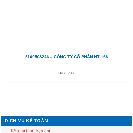
5100503246 – CÔNG TY CỔ PHẦN HT 168
Th1 8, 2026
DỊCH VỤ KẾ TOÁN
Kê khai thuế trọn gói