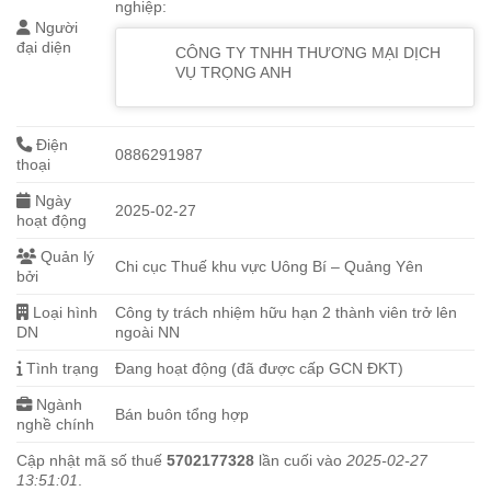
nghiệp:
Người
đại diện
CÔNG TY TNHH THƯƠNG MẠI DỊCH
VỤ TRỌNG ANH
Điện
0886291987
thoại
Ngày
2025-02-27
hoạt động
Quản lý
Chi cục Thuế khu vực Uông Bí – Quảng Yên
bởi
Loại hình
Công ty trách nhiệm hữu hạn 2 thành viên trở lên
DN
ngoài NN
Tình trạng
Đang hoạt động (đã được cấp GCN ĐKT)
Ngành
Bán buôn tổng hợp
nghề chính
Cập nhật mã số thuế
5702177328
lần cuối vào
2025-02-27
13:51:01
.