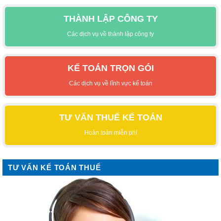
THÀNH LẬP CÔNG TY
Các dịch vụ về thành lập công ty
KẾ TOÁN TRỌN GÓI
Các dịch vụ về lĩnh vực kế toán
TƯ VẤN THUẾ KẾ TOÁN
Hoàn toàn miễn phí
TƯ VẤN KẾ TOÁN THUẾ