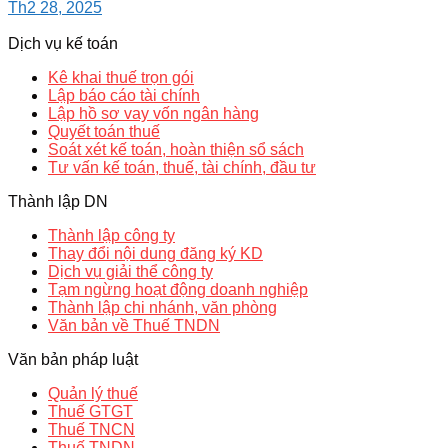
Th2 28, 2025
Dịch vụ kế toán
Kê khai thuế trọn gói
Lập báo cáo tài chính
Lập hồ sơ vay vốn ngân hàng
Quyết toán thuế
Soát xét kế toán, hoàn thiện sổ sách
Tư vấn kế toán, thuế, tài chính, đầu tư
Thành lập DN
Thành lập công ty
Thay đổi nội dung đăng ký KD
Dịch vụ giải thể công ty
Tạm ngừng hoạt động doanh nghiệp
Thành lập chi nhánh, văn phòng
Văn bản về Thuế TNDN
Văn bản pháp luật
Quản lý thuế
Thuế GTGT
Thuế TNCN
Thuế TNDN