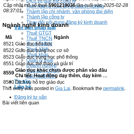
Dịch vụ giải thể công ty
Cập nhật mã số thuế
5901219036
lần cuối vào
2025-02-28
Tạm ngừng hoạt động doanh nghiệp
08:37:01
.
Thành lập chi nhánh, văn phòng đại diện
Thành lập công ty
Thay đổi nội dung đăng ký kinh doanh
Ngành nghề kinh doanh
Văn bản pháp luật
Thuế GTGT
Mã
Ngành
Thuế TNCN
Thuế TNDN
8521
Giáo dục tiểu học
Thuế XNK
8522
Giáo dục trung học cơ sở
Thuế khác
8523
Giáo dục trung học phổ thông
Quản lý thuế
8551
Giáo dục thể thao và giải trí
Doanh nghiệp
Giáo dục khác chưa được phân vào đâu
Hóa đơn GTGT
8559
Chi tiết: Hoạt động dạy thêm, dạy kèm …
Lương-BHXH
Tin tức
8560
Dịch vụ hỗ trợ giáo dục
Liên hệ
This entry was posted in
Gia Lai
. Bookmark the
permalink
.
Đăng ký tư vấn
Bài viết liên quan