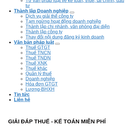
Tư vấn pháp luật về kế toán, thuế, tài chính, đầu
tư
Thành lập Doanh nghiệp
Dịch vụ giải thể công ty
Tạm ngừng hoạt động doanh nghiệp
Thành lập chi nhánh, văn phòng đại diện
Thành lập công ty
Thay đổi nội dung đăng ký kinh doanh
Văn bản pháp luật
Thuế GTGT
Thuế TNCN
Thuế TNDN
Thuế XNK
Thuế khác
Quản lý thuế
Doanh nghiệp
Hóa đơn GTGT
Lương-BHXH
Tin tức
Liên hệ
GIẢI ĐÁP THUẾ - KẾ TOÁN MIỄN PHÍ