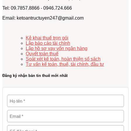
Tel: 09.7857.8866 - 0946.724.666
Email: ketoantructuyen247@gmail.com
Kê khai thuế trọn gói
Lập báo cáo tài chính
Lập hồ sơ vay vốn ngân hàng
Quyết toán thuế
Soát xét kế toán, hoàn thiện sổ sách
Tư vấn kế toán, thuế, tài chính, đầu tư
Đăng ký nhận bản tin thuế mới nhất