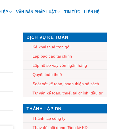
HIỆP
VĂN BẢN PHÁP LUẬT
TIN TỨC
LIÊN HỆ
DỊCH VỤ KẾ TOÁN
Kê khai thuế trọn gói
Lập báo cáo tài chính
Lập hồ sơ vay vốn ngân hàng
Quyết toán thuế
Soát xét kế toán, hoàn thiện sổ sách
Tư vấn kế toán, thuế, tài chính, đầu tư
THÀNH LẬP DN
Thành lập công ty
Thay đổi nội dung đăng ký KD