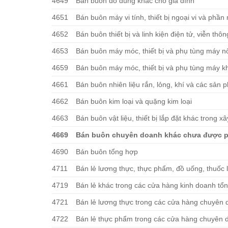
4649
Bán buôn đồ dùng khác cho gia đình
4651
Bán buôn máy vi tính, thiết bị ngoại vi và phầ
4652
Bán buôn thiết bị và linh kiện điện tử, viễn thôn
4653
Bán buôn máy móc, thiết bị và phụ tùng máy n
4659
Bán buôn máy móc, thiết bị và phụ tùng máy k
4661
Bán buôn nhiên liệu rắn, lỏng, khí và các sản 
4662
Bán buôn kim loại và quặng kim loại
4663
Bán buôn vật liệu, thiết bị lắp đặt khác trong x
4669
Bán buôn chuyên doanh khác chưa được p
4690
Bán buôn tổng hợp
4711
Bán lẻ lương thực, thực phẩm, đồ uống, thuốc l
4719
Bán lẻ khác trong các cửa hàng kinh doanh tổ
4721
Bán lẻ lương thực trong các cửa hàng chuyên
4722
Bán lẻ thực phẩm trong các cửa hàng chuyên 