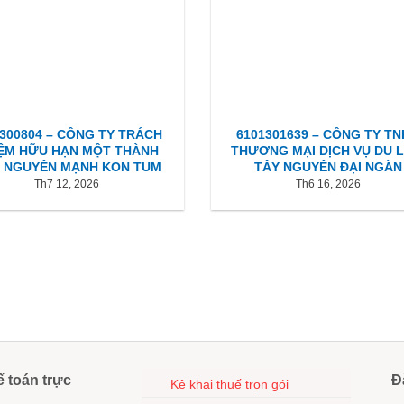
1300804 – CÔNG TY TRÁCH
6101301639 – CÔNG TY T
ỆM HỮU HẠN MỘT THÀNH
THƯƠNG MẠI DỊCH VỤ DU L
N NGUYÊN MẠNH KON TUM
TÂY NGUYÊN ĐẠI NGÀN
Th7 12, 2026
Th6 16, 2026
ế toán trực
Đ
Kê khai thuế trọn gói