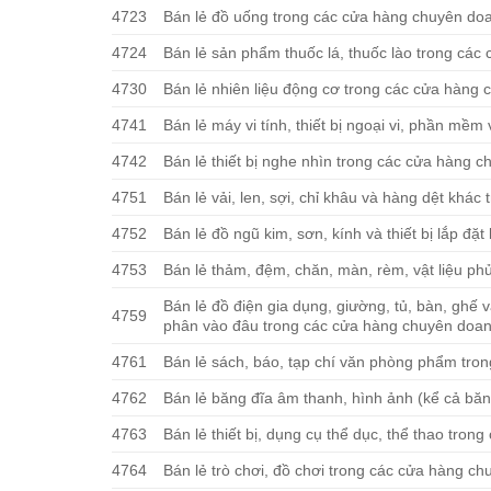
4723
Bán lẻ đồ uống trong các cửa hàng chuyên do
4724
Bán lẻ sản phẩm thuốc lá, thuốc lào trong cá
4730
Bán lẻ nhiên liệu động cơ trong các cửa hàng
4741
Bán lẻ máy vi tính, thiết bị ngoại vi, phần mềm
4742
Bán lẻ thiết bị nghe nhìn trong các cửa hàng 
4751
Bán lẻ vải, len, sợi, chỉ khâu và hàng dệt khá
4752
Bán lẻ đồ ngũ kim, sơn, kính và thiết bị lắp đ
4753
Bán lẻ thảm, đệm, chăn, màn, rèm, vật liệu p
Bán lẻ đồ điện gia dụng, giường, tủ, bàn, ghế 
4759
phân vào đâu trong các cửa hàng chuyên doa
4761
Bán lẻ sách, báo, tạp chí văn phòng phẩm tr
4762
Bán lẻ băng đĩa âm thanh, hình ảnh (kể cả bă
4763
Bán lẻ thiết bị, dụng cụ thể dục, thể thao tro
4764
Bán lẻ trò chơi, đồ chơi trong các cửa hàng c