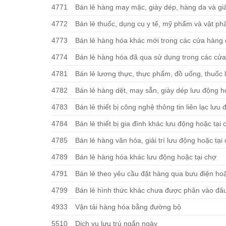
4771
Bán lẻ hàng may mặc, giày dép, hàng da và gi
4772
Bán lẻ thuốc, dụng cụ y tế, mỹ phẩm và vật p
4773
Bán lẻ hàng hóa khác mới trong các cửa hàng
4774
Bán lẻ hàng hóa đã qua sử dụng trong các cử
4781
Bán lẻ lương thực, thực phẩm, đồ uống, thuốc l
4782
Bán lẻ hàng dệt, may sẵn, giày dép lưu động h
4783
Bán lẻ thiết bị công nghệ thông tin liên lạc lưu
4784
Bán lẻ thiết bị gia đình khác lưu động hoặc tại 
4785
Bán lẻ hàng văn hóa, giải trí lưu động hoặc tại
4789
Bán lẻ hàng hóa khác lưu động hoặc tại chợ
4791
Bán lẻ theo yêu cầu đặt hàng qua bưu điện hoặ
4799
Bán lẻ hình thức khác chưa được phân vào đâ
4933
Vận tải hàng hóa bằng đường bộ
5510
Dịch vụ lưu trú ngắn ngày