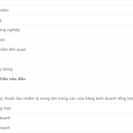
n mềm
g
ông nghiệp
hác
phẩm liên quan
ây dựng
hân vào đâu
á, thuốc lào chiếm tỷ trọng lớn trong các cửa hàng kinh doanh tổng hợ
ng hợp
 doanh
doanh