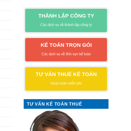
THÀNH LẬP CÔNG TY
Các dịch vụ về thành lập công ty
KẾ TOÁN TRỌN GÓI
Các dịch vụ về lĩnh vực kế toán
TƯ VẤN THUẾ KẾ TOÁN
Hoàn toàn miễn phí
TƯ VẤN KẾ TOÁN THUẾ