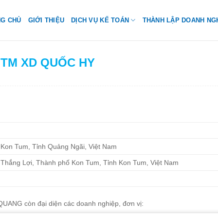
NG CHỦ
GIỚI THIỆU
DỊCH VỤ KẾ TOÁN
THÀNH LẬP DOANH NG
H TM XD QUỐC HY
Kon Tum, Tỉnh Quảng Ngãi, Việt Nam
Thắng Lợi, Thành phố Kon Tum, Tỉnh Kon Tum, Việt Nam
ANG còn đại diện các doanh nghiệp, đơn vị: