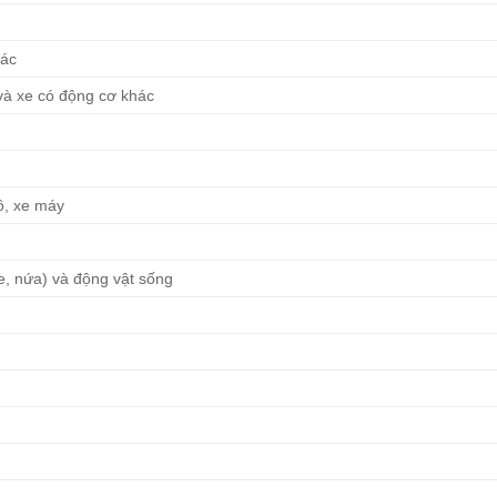
hác
và xe có động cơ khác
ô, xe máy
re, nứa) và động vật sống