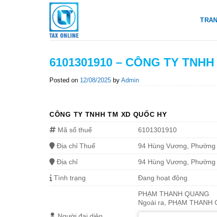
Skip
to
TRA
content
6101301910 – CÔNG TY TNH
Posted on
12/08/2025
by
Admin
CÔNG TY TNHH TM XD QUỐC HY
Mã số thuế
6101301910
Địa chỉ Thuế
94 Hùng Vương, Phường 
Địa chỉ
94 Hùng Vương, Phường 
Tình trạng
Đang hoạt động
PHẠM THANH QUANG
Ngoài ra, PHẠM THANH QU
Người đại diện