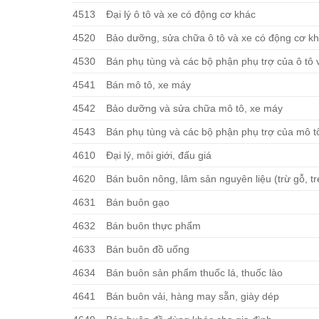
4513
Đại lý ô tô và xe có động cơ khác
4520
Bảo dưỡng, sửa chữa ô tô và xe có động cơ k
4530
Bán phụ tùng và các bộ phận phụ trợ của ô tô 
4541
Bán mô tô, xe máy
4542
Bảo dưỡng và sửa chữa mô tô, xe máy
4543
Bán phụ tùng và các bộ phận phụ trợ của mô t
4610
Đại lý, môi giới, đấu giá
4620
Bán buôn nông, lâm sản nguyên liệu (trừ gỗ, t
4631
Bán buôn gạo
4632
Bán buôn thực phẩm
4633
Bán buôn đồ uống
4634
Bán buôn sản phẩm thuốc lá, thuốc lào
4641
Bán buôn vải, hàng may sẵn, giày dép