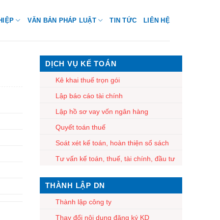
HIỆP
VĂN BẢN PHÁP LUẬT
TIN TỨC
LIÊN HỆ
DỊCH VỤ KẾ TOÁN
Kê khai thuế trọn gói
Lập báo cáo tài chính
Lập hồ sơ vay vốn ngân hàng
Quyết toán thuế
Soát xét kế toán, hoàn thiện sổ sách
Tư vấn kế toán, thuế, tài chính, đầu tư
THÀNH LẬP DN
Thành lập công ty
Thay đổi nội dung đăng ký KD