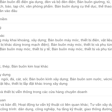
 Bán buôn đồ điện gia dụng, đèn và bộ đèn điện; Bán buôn giường, tủ,
ch, báo, tạp chí, văn phòng phẩm. Bán buôn dụng cụ thể dục, thể thao
ân vào đâu
n mềm
g
hác
ng máy khai khoáng, xây dựng; Bán buôn máy móc, thiết bị điện, vật liệ
t bị khác dùng trong mạch điện); Bán buôn máy móc, thiết bị và phụ t
); Bán buôn máy móc, thiết bị y tế; Bán buôn máy móc, thiết bị và phụ t
t, thép; Bán buôn kim loại khác
ây dựng
 ngói, đá, cát, sỏi; Bán buôn kính xây dựng; Bán buôn sơn nước, vécni
ật liệu, thiết bị lắp đặt khác trong xây dựng
 và thiết bị viễn thông trong các cửa hàng chuyên doanh
quan
c và bản đồ; Hoạt động tư vấn kỹ thuật có liên quan khác; Tư vấn xây d
o công trình: dân dụng, công nghiệp, hạ tầng kỹ thuật, giao thông đườn