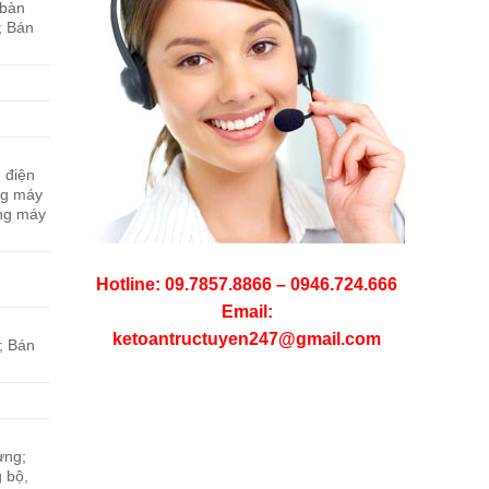
 bàn
; Bán
u điện
ùng máy
ùng máy
Hotline: 09.7857.8866 – 0946.724.666
Email:
ketoantructuyen247@gmail.com
; Bán
ựng;
g bộ,