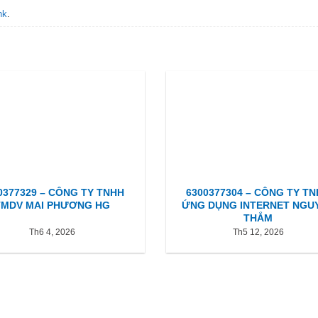
nk
.
0377329 – CÔNG TY TNHH
6300377304 – CÔNG TY T
TMDV MAI PHƯƠNG HG
ỨNG DỤNG INTERNET NGU
THẮM
Th6 4, 2026
Th5 12, 2026