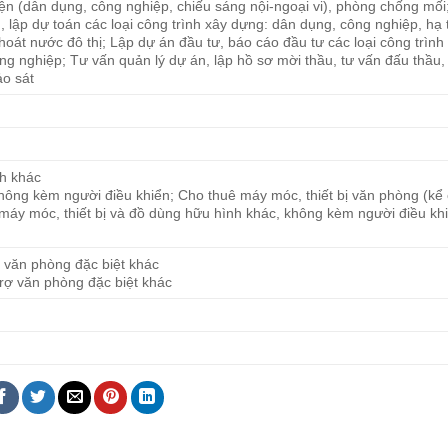
 điện (dân dụng, công nghiệp, chiếu sáng nội-ngoại vi), phòng chống mối
ng, lập dự toán các loại công trình xây dựng: dân dụng, công nghiệp, hạ
thoát nước đô thị; Lập dự án đầu tư, báo cáo đầu tư các loại công trình
ng nghiệp; Tư vấn quản lý dự án, lập hồ sơ mời thầu, tư vấn đấu thầu,
ảo sát
nh khác
 không kèm người điều khiển; Cho thuê máy móc, thiết bị văn phòng (kể
 máy móc, thiết bị và đồ dùng hữu hình khác, không kèm người điều kh
rợ văn phòng đặc biệt khác
 trợ văn phòng đặc biệt khác