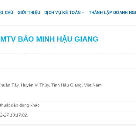
NG CHỦ
GIỚI THIỆU
DỊCH VỤ KẾ TOÁN
THÀNH LẬP DOANH NG
H MTV BẢO MINH HẬU GIANG
Thuận Tây, Huyện Vị Thủy, Tỉnh Hậu Giang, Việt Nam
 thuật dân dụng khác
2-27 13:17:02
.