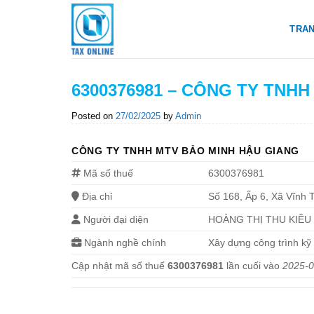
Skip
to
TRA
content
6300376981 – CÔNG TY TNH
Posted on
27/02/2025
by
Admin
CÔNG TY TNHH MTV BẢO MINH HẬU GIANG
Mã số thuế
6300376981
Địa chỉ
Số 168, Ấp 6, Xã Vĩnh 
Người đại diện
HOÀNG THỊ THU KIỀU
Ngành nghề chính
Xây dựng công trình kỹ
Cập nhật mã số thuế
6300376981
lần cuối vào
2025-0