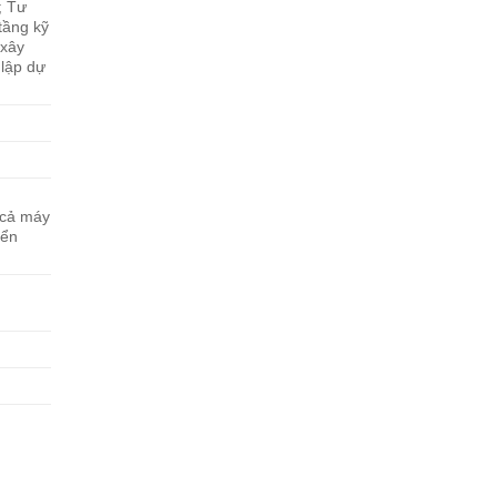
; Tư
 tầng kỹ
 xây
 lập dự
 cả máy
iển