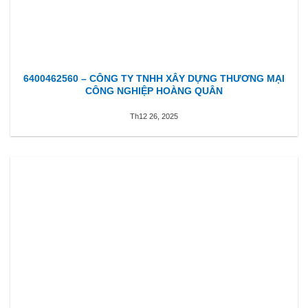
6400462560 – CÔNG TY TNHH XÂY DỰNG THƯƠNG MẠI
CÔNG NGHIỆP HOÀNG QUÂN
Th12 26, 2025