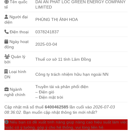
Tên quốc
DAI AN PHAT LOC GREEN ENERGY COMPANY
tế
LIMITED
Người đại
PHÙNG THỊ ÁNH HOA
diện
Điện thoại
0378241837
Ngày hoạt
2025-03-04
động
Quản lý
Thuế cơ sở 11 tỉnh Lâm Đồng
bởi
Loại hình
Công ty trách nhiệm hữu hạn ngoài NN
DN
Truyền tải và phân phối điện
Ngành
– Điện gió
nghề chính
– Điện mặt trời
Cập nhật mã số thuế
6400462585
lần cuối vào
2026-07-03
08:36:02
. Bạn muốn cập nhật thông tin mới nhất?
Nếu bạn có đề xuất tính năng giúp nâng cao hiệu suất làm việc
hoặc có ý tưởng, góp ý cho hệ thống, vui lòng liên hệ.