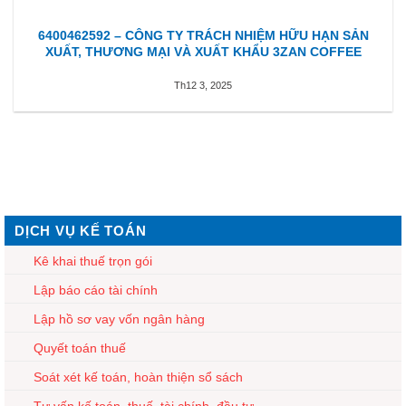
6400462592 – CÔNG TY TRÁCH NHIỆM HỮU HẠN SẢN
XUẤT, THƯƠNG MẠI VÀ XUẤT KHẨU 3ZAN COFFEE
Th12 3, 2025
DỊCH VỤ KẾ TOÁN
Kê khai thuế trọn gói
Lập báo cáo tài chính
Lập hồ sơ vay vốn ngân hàng
Quyết toán thuế
Soát xét kế toán, hoàn thiện sổ sách
Tư vấn kế toán, thuế, tài chính, đầu tư