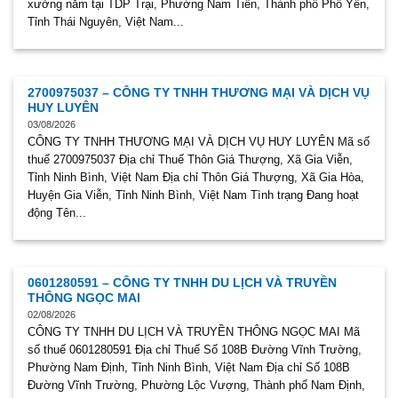
xưởng nằm tại TDP Trại, Phường Nam Tiến, Thành phố Phổ Yên,
Tỉnh Thái Nguyên, Việt Nam...
2700975037 – CÔNG TY TNHH THƯƠNG MẠI VÀ DỊCH VỤ
HUY LUYÊN
03/08/2026
CÔNG TY TNHH THƯƠNG MẠI VÀ DỊCH VỤ HUY LUYÊN Mã số
thuế 2700975037 Địa chỉ Thuế Thôn Giá Thượng, Xã Gia Viễn,
Tỉnh Ninh Bình, Việt Nam Địa chỉ Thôn Giá Thượng, Xã Gia Hòa,
Huyện Gia Viễn, Tỉnh Ninh Bình, Việt Nam Tình trạng Đang hoạt
động Tên...
0601280591 – CÔNG TY TNHH DU LỊCH VÀ TRUYỀN
THÔNG NGỌC MAI
02/08/2026
CÔNG TY TNHH DU LỊCH VÀ TRUYỀN THÔNG NGỌC MAI Mã
số thuế 0601280591 Địa chỉ Thuế Số 108B Đường Vĩnh Trường,
Phường Nam Định, Tỉnh Ninh Bình, Việt Nam Địa chỉ Số 108B
Đường Vĩnh Trường, Phường Lộc Vượng, Thành phố Nam Định,