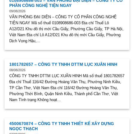
0108908686-003 – VĂN PHÒNG ĐẠI DIỆN – CÔNG TY CỔ
PHẦN CÔNG NGHỆ TIỆN NGAY
09/08/2026
VĂN PHÒNG ĐẠI DIỆN – CÔNG TY CỔ PHẦN CÔNG NGHỆ
TIỆN NGAY Mã số thuế 0108908686-003 Địa chỉ Thuế Lô
A12/D21 Khu đô thị mới Cầu Giấy, Phường Cầu Giấy, TP Hà Nội,
Việt Nam Địa chỉ Lô A12/D21 Khu đô thị mới Cầu Giấy, Phường
Dịch Vọng Hậu,...
1801782657 – CÔNG TY TNHH DTTM LỤC XUÂN HINH
08/08/2026
CÔNG TY TNHH DTTM LỤC XUÂN HINH Mã số thuế 1801782657
Địa chỉ Thuế 116/42 Đường Hoàng Văn Thụ, Phường Ninh Kiều,
TP Cần Thơ, Việt Nam Địa chỉ 116/42 Đường Hoàng Văn Thụ,
Phường Thới Bình, Quận Ninh Kiều, Thành phố Cần Thơ, Việt
Nam Tình trạng Không hoạt...
4500670874 – CÔNG TY TNHH THIẾT KẾ XÂY DỰNG
NGỌC THẠCH