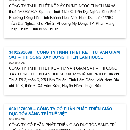
07/08/2026
CÔNG TY TNHH THIẾT KẾ XÂY DỰNG NGỌC THẠCH Mã số
thuế 4500670874 Địa chỉ Thuế 41/29C Trần Đại Nghĩa, Khu Phố 2,
Phường Đông Hải, Tỉnh Khánh Hòa, Việt Nam Địa chỉ 41/29C
Trần Đại Nghĩa, Khu Phố 2, Phường Mỹ Đông, TP. Phan Rang-
Tháp Chàm, Tỉnh Ninh Thuận,...
3401261068 – CÔNG TY TNHH THIẾT KẾ – TƯ VẤN GIÁM
SÁT – THI CÔNG XÂY DỰNG THIÊN LÂN HOUSE
07/08/2026
CÔNG TY TNHH THIẾT KẾ – TƯ VẤN GIÁM SÁT – THI CÔNG
XÂY DỰNG THIÊN LÂN HOUSE Mã số thuế 3401261068 Địa chỉ
Thuế Tổ 3, thôn 6, Xã Hàm Thuận, Tỉnh Lâm Đồng, Việt Nam Địa
chỉ Tổ 3, thôn 6, Xã Hàm Đức, Huyện Hàm Thuận Bắc,...
0601278698 – CÔNG TY CỔ PHẦN PHÁT TRIỂN GIÁO
DỤC TỎA SÁNG TRÍ TUỆ VIỆT
06/08/2026
CÔNG TY CỔ PHẦN PHÁT TRIỂN GIÁO DỤC TỎA SÁNG TRÍ