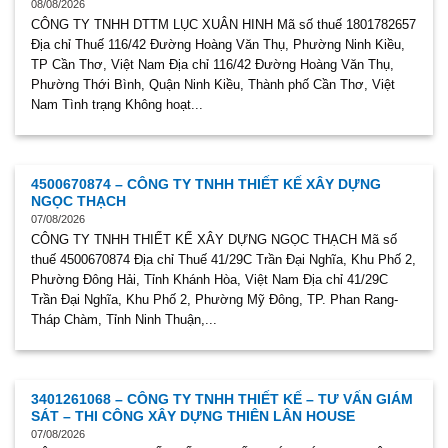
08/08/2026
CÔNG TY TNHH DTTM LỤC XUÂN HINH Mã số thuế 1801782657
Địa chỉ Thuế 116/42 Đường Hoàng Văn Thụ, Phường Ninh Kiều,
TP Cần Thơ, Việt Nam Địa chỉ 116/42 Đường Hoàng Văn Thụ,
Phường Thới Bình, Quận Ninh Kiều, Thành phố Cần Thơ, Việt
Nam Tình trạng Không hoạt...
4500670874 – CÔNG TY TNHH THIẾT KẾ XÂY DỰNG
NGỌC THẠCH
07/08/2026
CÔNG TY TNHH THIẾT KẾ XÂY DỰNG NGỌC THẠCH Mã số
thuế 4500670874 Địa chỉ Thuế 41/29C Trần Đại Nghĩa, Khu Phố 2,
Phường Đông Hải, Tỉnh Khánh Hòa, Việt Nam Địa chỉ 41/29C
Trần Đại Nghĩa, Khu Phố 2, Phường Mỹ Đông, TP. Phan Rang-
Tháp Chàm, Tỉnh Ninh Thuận,...
3401261068 – CÔNG TY TNHH THIẾT KẾ – TƯ VẤN GIÁM
SÁT – THI CÔNG XÂY DỰNG THIÊN LÂN HOUSE
07/08/2026