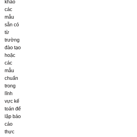
khảo
các
mẫu
sẵn có
từ
trường
đào tạo
hoặc
các
mẫu
chuẩn
trong
lĩnh
vực kế
toán để
lập báo
cáo
thực