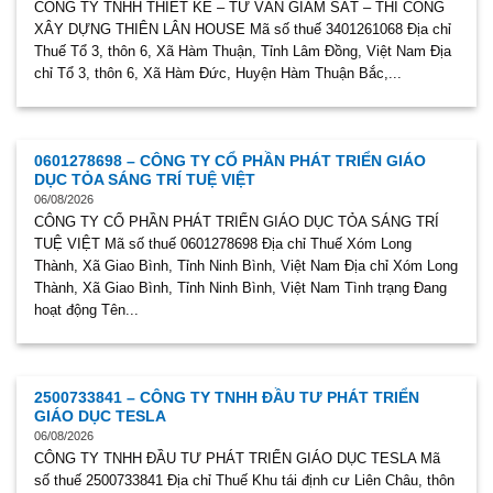
CÔNG TY TNHH THIẾT KẾ – TƯ VẤN GIÁM SÁT – THI CÔNG
XÂY DỰNG THIÊN LÂN HOUSE Mã số thuế 3401261068 Địa chỉ
Thuế Tổ 3, thôn 6, Xã Hàm Thuận, Tỉnh Lâm Đồng, Việt Nam Địa
chỉ Tổ 3, thôn 6, Xã Hàm Đức, Huyện Hàm Thuận Bắc,...
0601278698 – CÔNG TY CỔ PHẦN PHÁT TRIỂN GIÁO
DỤC TỎA SÁNG TRÍ TUỆ VIỆT
06/08/2026
CÔNG TY CỔ PHẦN PHÁT TRIỂN GIÁO DỤC TỎA SÁNG TRÍ
TUỆ VIỆT Mã số thuế 0601278698 Địa chỉ Thuế Xóm Long
Thành, Xã Giao Bình, Tỉnh Ninh Bình, Việt Nam Địa chỉ Xóm Long
Thành, Xã Giao Bình, Tỉnh Ninh Bình, Việt Nam Tình trạng Đang
hoạt động Tên...
2500733841 – CÔNG TY TNHH ĐẦU TƯ PHÁT TRIỂN
GIÁO DỤC TESLA
06/08/2026
CÔNG TY TNHH ĐẦU TƯ PHÁT TRIỂN GIÁO DỤC TESLA Mã
số thuế 2500733841 Địa chỉ Thuế Khu tái định cư Liên Châu, thôn