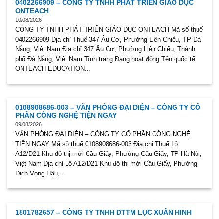
0402266909 – CÔNG TY TNHH PHÁT TRIỂN GIÁO DỤC
ONTEACH
10/08/2026
CÔNG TY TNHH PHÁT TRIỂN GIÁO DỤC ONTEACH Mã số thuế
0402266909 Địa chỉ Thuế 347 Âu Cơ, Phường Liên Chiểu, TP Đà
Nẵng, Việt Nam Địa chỉ 347 Âu Cơ, Phường Liên Chiểu, Thành
phố Đà Nẵng, Việt Nam Tình trạng Đang hoạt động Tên quốc tế
ONTEACH EDUCATION...
0108908686-003 – VĂN PHÒNG ĐẠI DIỆN – CÔNG TY CỔ
PHẦN CÔNG NGHỆ TIỆN NGAY
09/08/2026
VĂN PHÒNG ĐẠI DIỆN – CÔNG TY CỔ PHẦN CÔNG NGHỆ
TIỆN NGAY Mã số thuế 0108908686-003 Địa chỉ Thuế Lô
A12/D21 Khu đô thị mới Cầu Giấy, Phường Cầu Giấy, TP Hà Nội,
Việt Nam Địa chỉ Lô A12/D21 Khu đô thị mới Cầu Giấy, Phường
Dịch Vọng Hậu,...
1801782657 – CÔNG TY TNHH DTTM LỤC XUÂN HINH