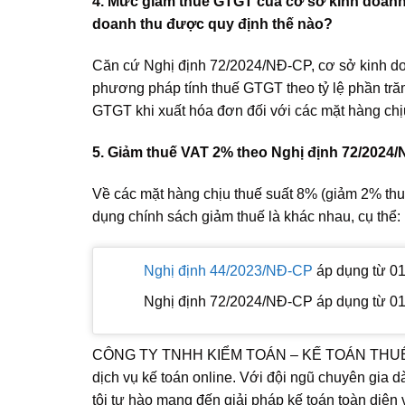
4. Mức giảm thuế GTGT của cơ sở kinh doanh
doanh thu được quy định thế nào?
Căn cứ Nghị định 72/2024/NĐ-CP, cơ sở kinh do
phương pháp tính thuế GTGT theo tỷ lệ phần tră
GTGT khi xuất hóa đơn đối với các mặt hàng ch
5. Giảm thuế VAT 2% theo Nghị định 72/2024
Về các mặt hàng chịu thuế suất 8% (giảm 2% thu
dụng chính sách giảm thuế là khác nhau, cụ thể:
Nghị định 44/2023/NĐ-CP
áp dụng từ 01
Nghị định 72/2024/NĐ-CP áp dụng từ 01/
CÔNG TY TNHH KIỂM TOÁN – KẾ TOÁN THUẾ VIỆT
dịch vụ kế toán online. Với đội ngũ chuyên gia 
tôi tự hào mang đến giải pháp kế toán toàn diện