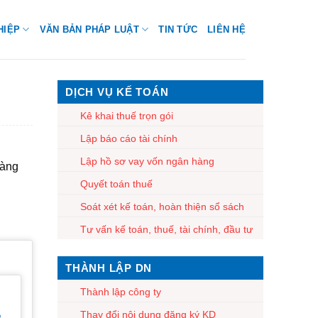
HIỆP
VĂN BẢN PHÁP LUẬT
TIN TỨC
LIÊN HỆ
DỊCH VỤ KẾ TOÁN
Kê khai thuế trọn gói
Lập báo cáo tài chính
Lập hồ sơ vay vốn ngân hàng
hàng
Quyết toán thuế
Soát xét kế toán, hoàn thiện sổ sách
Tư vấn kế toán, thuế, tài chính, đầu tư
THÀNH LẬP DN
Thành lập công ty
Thay đổi nội dung đăng ký KD