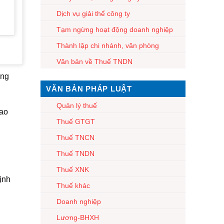
P
Dịch vụ giải thể công ty
Tạm ngừng hoạt động doanh nghiệp
Thành lập chi nhánh, văn phòng
Văn bản về Thuế TNDN
ăng
VĂN BẢN PHÁP LUẬT
Quản lý thuế
bao
Thuế GTGT
Thuế TNCN
Thuế TNDN
Thuế XNK
ịnh
Thuế khác
Doanh nghiệp
Lương-BHXH