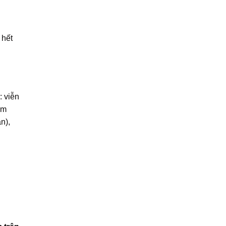
 hết
 viễn
im
n),