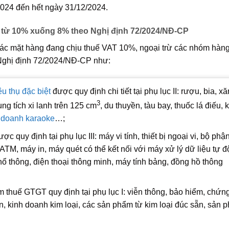
2024 đến hết ngày 31/12/2024.
từ 10% xuống 8% theo Nghị định 72/2024/NĐ-CP
các mặt hàng đang chịu thuế VAT 10%, ngoại trừ các nhóm hàng
 Nghị định 72/2024/NĐ-CP như:
êu thụ đặc biệt
được quy định chi tiết tại phụ lục II: rượu, bia, x
3
ng tích xi lanh trên 125 cm
, du thuyền, tàu bay, thuốc lá điếu, 
 doanh karaoke
…;
 quy định tại phụ lục III: máy vi tính, thiết bị ngoại vi, bộ phậ
ATM, máy in, máy quét có thể kết nối với máy xử lý dữ liệu tự đ
hổ thông, điện thoại thông minh, máy tính bảng, đồng hồ thông
thuế GTGT quy định tại phụ lục I: viễn thông, bảo hiểm, chứn
n, kinh doanh kim loại, các sản phẩm từ kim loại đúc sẵn, sản 