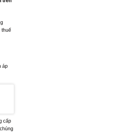
 trên
ng
 thuế
n áp
g cấp
 chúng