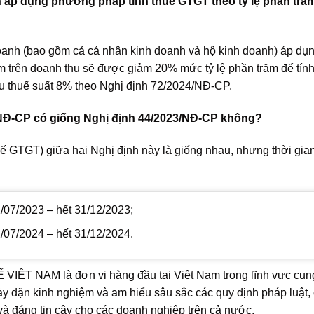
 áp dụng phương pháp tính thuế GTGT theo tỷ lệ phần trăm
anh (bao gồm cả cá nhân kinh doanh và hộ kinh doanh) áp dụ
m trên doanh thu sẽ được giảm 20% mức tỷ lệ phần trăm để tính
ịu thuế suất 8% theo Nghị định 72/2024/NĐ-CP.
/NĐ-CP có giống Nghị định 44/2023/NĐ-CP không?
ế GTGT) giữa hai Nghị định này là giống nhau, nhưng thời gia
/07/2023 – hết 31/12/2023;
07/2024 – hết 31/12/2024.
 NAM là đơn vị hàng đầu tại Việt Nam trong lĩnh vực cun
dày dặn kinh nghiệm và am hiểu sâu sắc các quy định pháp luật,
 và đáng tin cậy cho các doanh nghiệp trên cả nước.