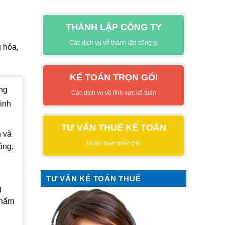
THÀNH LẬP CÔNG TY
Các dịch vụ về thành lập công ty
 hóa,
KẾ TOÁN TRỌN GÓI
ăng
Các dịch vụ về lĩnh vực kế toán
kinh
TƯ VẤN THUẾ KẾ TOÁN
n và
Hoàn toàn miễn phí
ộng,
TƯ VẤN KẾ TOÁN THUẾ
g
phẩm