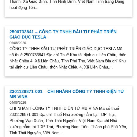
Thành, Xã Giao Bình, Tỉnh Ninh Bình, Việt Nam Tình trạng Đang
hoạt động Tên...
2500733841 – CÔNG TY TNHH ĐẦU TƯ PHÁT TRIỂN
GIÁO DỤC TESLA
06/08/2026
CÔNG TY TNHH ĐẦU TƯ PHÁT TRIỂN GIÁO DỤC TESLA Mã
số thuế 2500733841 Địa chỉ Thuế Khu tái định cư Liên Châu, thôn
Nhật Chiêu 4, Xã Liên Châu, Tỉnh Phú Thọ, Việt Nam Địa chỉ Khu
tái định cư Liên Châu, thôn Nhật Chiêu 4, Xã Liên Châu,...
2301128871-001 – CHI NHÁNH CÔNG TY TNHH ĐIỆN TỬ
MB VINA
04/08/2026
CHI NHÁNH CÔNG TY TNHH ĐIỆN TỬ MB VINA Mã số thuế
2301128871-001 Địa chỉ Thuế Nhà xưởng nằm tại TDP Trại,
Phường Vạn Xuân, Tỉnh Thái Nguyên, Việt Nam Địa chỉ Nhà
xưởng nằm tại TDP Trại, Phường Nam Tiến, Thành phố Phổ Yên,
Tỉnh Thái Nguyên, Việt Nam...