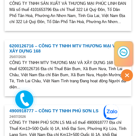
CÔNG TY TNHH SẢN XUẤT VÀ THƯƠNG MẠI PHÚC LINH ĐAN
Mã số thuế 4101653796 Địa chỉ Thuế 322 Lê Quý Đôn, Tổ Dân
Phố Tân Hoà, Phường An Nhơn Nam, Tỉnh Gia Lai, Việt Nam Địa
chỉ 322 Lê Quý Đôn, Tổ Dân Phố Tân Hoà, Phường An Nhơn...
6200126716 – CÔNG TY TNHH MTV THƯƠNG MẠI VÀ
XÂY DỰNG 168
25/07/2026
CÔNG TY TNHH MTV THƯƠNG MẠI VÀ XÂY DỰNG 168 Mã số
thuế 6200126716 Địa chỉ Thuế Bản Bum, Xã Bum Nưa, Tỉnh Lai
Châu, Việt Nam Địa chỉ Bản Bum, Xã Bum Nưa, Huyện Mường
Tè, Tỉnh Lai Châu, Việt Nam Tình trạng Đang hoạt động Người đại
diện...
4900918777 – CÔNG TY TNHH PHÚ SƠN LS
24/07/2026
CÔNG TY TNHH PHÚ SƠN LS Mã số thuế 4900918777 Địa chỉ
Thuế Km13+500 Quốc lộ 1A, khối Đại Sơn, Phường Kỳ Lừa, Tỉnh
Lạng Sơn, Việt Nam Địa chỉ Km13+500 Quốc lộ 1A, khối Đại