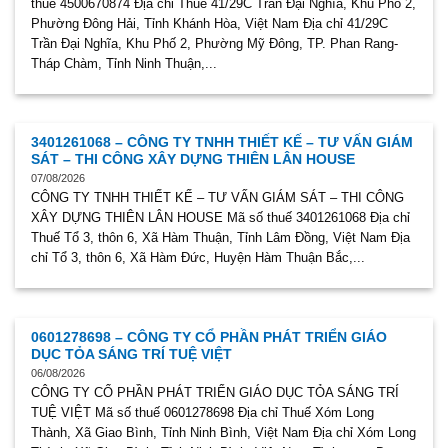
thuế 4500670874 Địa chỉ Thuế 41/29C Trần Đại Nghĩa, Khu Phố 2,
Phường Đông Hải, Tỉnh Khánh Hòa, Việt Nam Địa chỉ 41/29C
Trần Đại Nghĩa, Khu Phố 2, Phường Mỹ Đông, TP. Phan Rang-
Tháp Chàm, Tỉnh Ninh Thuận,...
3401261068 – CÔNG TY TNHH THIẾT KẾ – TƯ VẤN GIÁM
SÁT – THI CÔNG XÂY DỰNG THIÊN LÂN HOUSE
07/08/2026
CÔNG TY TNHH THIẾT KẾ – TƯ VẤN GIÁM SÁT – THI CÔNG
XÂY DỰNG THIÊN LÂN HOUSE Mã số thuế 3401261068 Địa chỉ
Thuế Tổ 3, thôn 6, Xã Hàm Thuận, Tỉnh Lâm Đồng, Việt Nam Địa
chỉ Tổ 3, thôn 6, Xã Hàm Đức, Huyện Hàm Thuận Bắc,...
0601278698 – CÔNG TY CỔ PHẦN PHÁT TRIỂN GIÁO
DỤC TỎA SÁNG TRÍ TUỆ VIỆT
06/08/2026
CÔNG TY CỔ PHẦN PHÁT TRIỂN GIÁO DỤC TỎA SÁNG TRÍ
TUỆ VIỆT Mã số thuế 0601278698 Địa chỉ Thuế Xóm Long
Thành, Xã Giao Bình, Tỉnh Ninh Bình, Việt Nam Địa chỉ Xóm Long