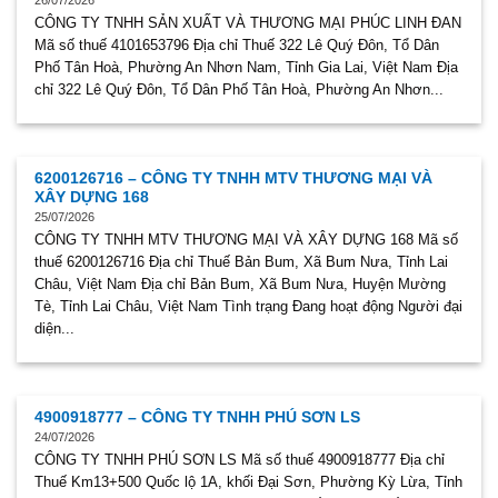
26/07/2026
CÔNG TY TNHH SẢN XUẤT VÀ THƯƠNG MẠI PHÚC LINH ĐAN
Mã số thuế 4101653796 Địa chỉ Thuế 322 Lê Quý Đôn, Tổ Dân
Phố Tân Hoà, Phường An Nhơn Nam, Tỉnh Gia Lai, Việt Nam Địa
chỉ 322 Lê Quý Đôn, Tổ Dân Phố Tân Hoà, Phường An Nhơn...
6200126716 – CÔNG TY TNHH MTV THƯƠNG MẠI VÀ
XÂY DỰNG 168
25/07/2026
CÔNG TY TNHH MTV THƯƠNG MẠI VÀ XÂY DỰNG 168 Mã số
thuế 6200126716 Địa chỉ Thuế Bản Bum, Xã Bum Nưa, Tỉnh Lai
Châu, Việt Nam Địa chỉ Bản Bum, Xã Bum Nưa, Huyện Mường
Tè, Tỉnh Lai Châu, Việt Nam Tình trạng Đang hoạt động Người đại
diện...
4900918777 – CÔNG TY TNHH PHÚ SƠN LS
24/07/2026
CÔNG TY TNHH PHÚ SƠN LS Mã số thuế 4900918777 Địa chỉ
Thuế Km13+500 Quốc lộ 1A, khối Đại Sơn, Phường Kỳ Lừa, Tỉnh