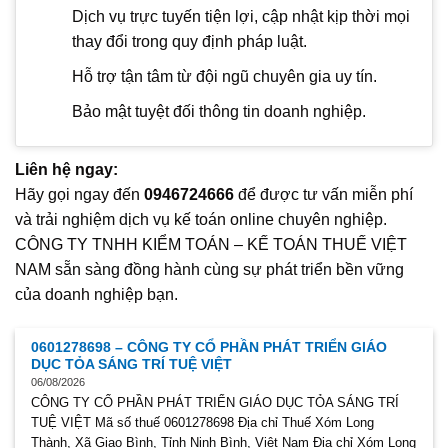
Dịch vụ trực tuyến tiện lợi, cập nhật kịp thời mọi
thay đổi trong quy định pháp luật.
Hỗ trợ tận tâm từ đội ngũ chuyên gia uy tín.
Bảo mật tuyệt đối thông tin doanh nghiệp.
Liên hệ ngay:
Hãy gọi ngay đến
0946724666
để được tư vấn miễn phí
và trải nghiệm dịch vụ kế toán online chuyên nghiệp.
CÔNG TY TNHH KIỂM TOÁN – KẾ TOÁN THUẾ VIỆT
NAM sẵn sàng đồng hành cùng sự phát triển bền vững
của doanh nghiệp bạn.
0601278698 – CÔNG TY CỔ PHẦN PHÁT TRIỂN GIÁO
DỤC TỎA SÁNG TRÍ TUỆ VIỆT
06/08/2026
CÔNG TY CỔ PHẦN PHÁT TRIỂN GIÁO DỤC TỎA SÁNG TRÍ
TUỆ VIỆT Mã số thuế 0601278698 Địa chỉ Thuế Xóm Long
Thành, Xã Giao Bình, Tỉnh Ninh Bình, Việt Nam Địa chỉ Xóm Long