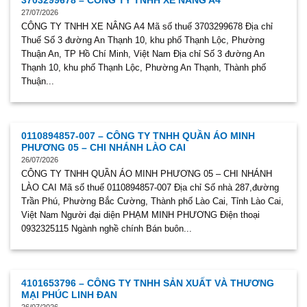
3703299678 – CÔNG TY TNHH XE NÂNG A4
27/07/2026
CÔNG TY TNHH XE NÂNG A4 Mã số thuế 3703299678 Địa chỉ
Thuế Số 3 đường An Thạnh 10, khu phố Thạnh Lộc, Phường
Thuận An, TP Hồ Chí Minh, Việt Nam Địa chỉ Số 3 đường An
Thạnh 10, khu phố Thạnh Lộc, Phường An Thạnh, Thành phố
Thuận...
0110894857-007 – CÔNG TY TNHH QUẦN ÁO MINH
PHƯƠNG 05 – CHI NHÁNH LÀO CAI
26/07/2026
CÔNG TY TNHH QUẦN ÁO MINH PHƯƠNG 05 – CHI NHÁNH
LÀO CAI Mã số thuế 0110894857-007 Địa chỉ Số nhà 287,đường
Trần Phú, Phường Bắc Cường, Thành phố Lào Cai, Tỉnh Lào Cai,
Việt Nam Người đại diện PHẠM MINH PHƯƠNG Điện thoại
0932325115 Ngành nghề chính Bán buôn...
4101653796 – CÔNG TY TNHH SẢN XUẤT VÀ THƯƠNG
MẠI PHÚC LINH ĐAN