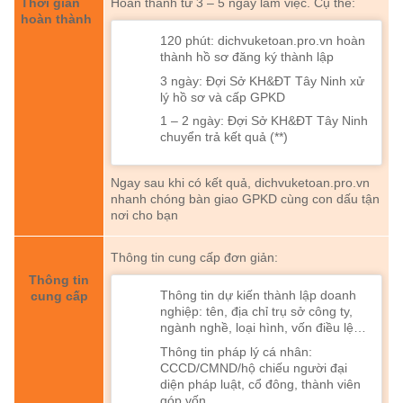
Thời gian
Hoàn thành từ 3 – 5 ngày làm việc. Cụ thể:
hoàn thành
120 phút: dichvuketoan.pro.vn hoàn
thành hồ sơ đăng ký thành lập
3 ngày: Đợi Sở KH&ĐT Tây Ninh xử
lý hồ sơ và cấp GPKD
1 – 2 ngày: Đợi Sở KH&ĐT Tây Ninh
chuyển trả kết quả (**)
Ngay sau khi có kết quả, dichvuketoan.pro.vn
nhanh chóng bàn giao GPKD cùng con dấu tận
nơi cho bạn
Thông tin cung cấp đơn giản:
Thông tin
Thông tin dự kiến thành lập doanh
cung cấp
nghiệp: tên, địa chỉ trụ sở công ty,
ngành nghề, loại hình, vốn điều lệ…
Thông tin pháp lý cá nhân:
CCCD/CMND/hộ chiếu người đại
diện pháp luật, cổ đông, thành viên
góp vốn