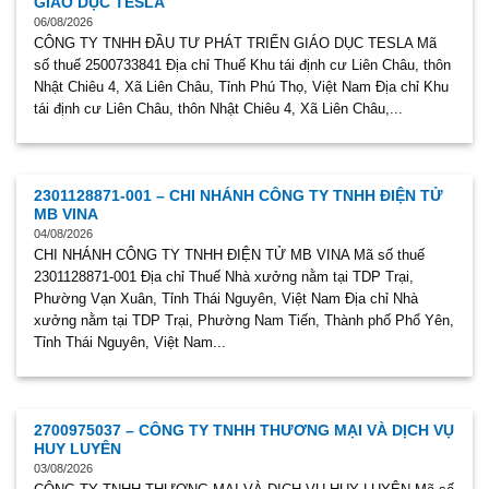
GIÁO DỤC TESLA
06/08/2026
CÔNG TY TNHH ĐẦU TƯ PHÁT TRIỂN GIÁO DỤC TESLA Mã
số thuế 2500733841 Địa chỉ Thuế Khu tái định cư Liên Châu, thôn
Nhật Chiêu 4, Xã Liên Châu, Tỉnh Phú Thọ, Việt Nam Địa chỉ Khu
tái định cư Liên Châu, thôn Nhật Chiêu 4, Xã Liên Châu,...
2301128871-001 – CHI NHÁNH CÔNG TY TNHH ĐIỆN TỬ
MB VINA
04/08/2026
CHI NHÁNH CÔNG TY TNHH ĐIỆN TỬ MB VINA Mã số thuế
2301128871-001 Địa chỉ Thuế Nhà xưởng nằm tại TDP Trại,
Phường Vạn Xuân, Tỉnh Thái Nguyên, Việt Nam Địa chỉ Nhà
xưởng nằm tại TDP Trại, Phường Nam Tiến, Thành phố Phổ Yên,
Tỉnh Thái Nguyên, Việt Nam...
2700975037 – CÔNG TY TNHH THƯƠNG MẠI VÀ DỊCH VỤ
HUY LUYÊN
03/08/2026