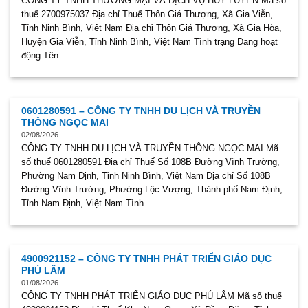
CÔNG TY TNHH THƯƠNG MẠI VÀ DỊCH VỤ HUY LUYÊN Mã số
thuế 2700975037 Địa chỉ Thuế Thôn Giá Thượng, Xã Gia Viễn,
Tỉnh Ninh Bình, Việt Nam Địa chỉ Thôn Giá Thượng, Xã Gia Hòa,
Huyện Gia Viễn, Tỉnh Ninh Bình, Việt Nam Tình trạng Đang hoạt
động Tên...
0601280591 – CÔNG TY TNHH DU LỊCH VÀ TRUYỀN
THÔNG NGỌC MAI
02/08/2026
CÔNG TY TNHH DU LỊCH VÀ TRUYỀN THÔNG NGỌC MAI Mã
số thuế 0601280591 Địa chỉ Thuế Số 108B Đường Vĩnh Trường,
Phường Nam Định, Tỉnh Ninh Bình, Việt Nam Địa chỉ Số 108B
Đường Vĩnh Trường, Phường Lộc Vượng, Thành phố Nam Định,
Tỉnh Nam Định, Việt Nam Tình...
4900921152 – CÔNG TY TNHH PHÁT TRIỂN GIÁO DỤC
PHÚ LÂM
01/08/2026
CÔNG TY TNHH PHÁT TRIỂN GIÁO DỤC PHÚ LÂM Mã số thuế