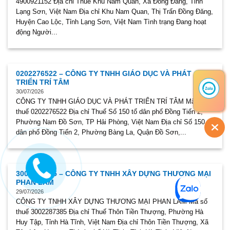
4900921152 Địa chỉ Thuế Khu Nam Quan, Xã Đồng Đăng, Tỉnh
Lạng Sơn, Việt Nam Địa chỉ Khu Nam Quan, Thị Trấn Đồng Đăng,
Huyện Cao Lộc, Tỉnh Lạng Sơn, Việt Nam Tình trạng Đang hoạt
động Người...
0202276522 – CÔNG TY TNHH GIÁO DỤC VÀ PHÁT
TRIỂN TRÍ TÂM
30/07/2026
CÔNG TY TNHH GIÁO DỤC VÀ PHÁT TRIỂN TRÍ TÂM Mã số
thuế 0202276522 Địa chỉ Thuế Số 150 tổ dân phố Đồng Tiến 2,
Phường Nam Đồ Sơn, TP Hải Phòng, Việt Nam Địa chỉ Số 150 tổ
dân phố Đồng Tiến 2, Phường Bàng La, Quận Đồ Sơn,...
3002287385 – CÔNG TY TNHH XÂY DỰNG THƯƠNG MẠI
PHAN LÂM
29/07/2026
CÔNG TY TNHH XÂY DỰNG THƯƠNG MẠI PHAN LÂM Mã số
thuế 3002287385 Địa chỉ Thuế Thôn Tiền Thượng, Phường Hà
Huy Tập, Tỉnh Hà Tĩnh, Việt Nam Địa chỉ Thôn Tiền Thượng, Xã