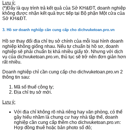
Lưu ý:
(*)Đây là quy trình trả kết quả của Sở KH&ĐT, doanh nghiệp
không được nhận kết quả trực tiếp tại Bộ phận Một cửa của
Sở KH&ĐT.
3. Hồ sơ doanh nghiệp cần cung cấp cho dichvuketoan.pro.vn
Hồ sơ thay đổi địa chỉ trụ sở chính của mỗi loại hình doanh
nghiệp không giống nhau. Nếu tự chuẩn bị hồ sơ, doanh
nghiệp sẽ phải chuẩn bị khá nhiều giấy tờ. Nhưng với dịch
vụ của dichvuketoan.pro.vn, thủ tục sẽ trở nên đơn giản hơn
rất nhiều.
Doanh nghiệp chỉ cần cung cấp cho dichvuketoan.pro.vn 2
thông tin sau:
Mã số thuế công ty;
Địa chỉ trụ sở mới.
Lưu ý:
Với địa chỉ không rõ nhà riêng hay văn phòng, có thể
gây hiểu nhầm là chung cư hay nhà tập thể, doanh
nghiệp cần cung cấp thêm cho dichvuketoan.pro.vn:
Hợp đồng thuê hoặc bản photo sổ đỏ;