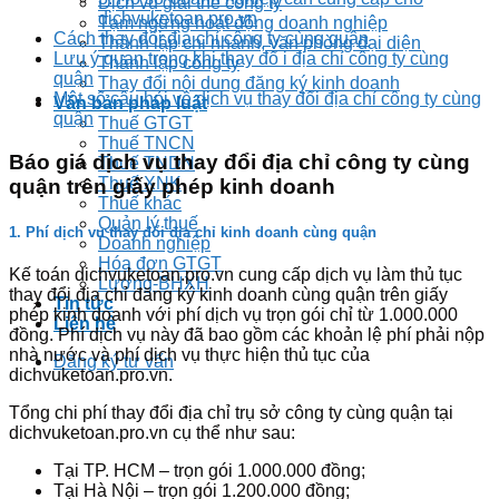
Dịch vụ giải thể công ty
dichvuketoan.pro.vn
Tạm ngừng hoạt động doanh nghiệp
Cách thay đổi địa chỉ công ty cùng quận
Thành lập chi nhánh, văn phòng đại diện
Lưu ý quan trọng khi thay đổ i địa chỉ công ty cùng
Thành lập công ty
quận
Thay đổi nội dung đăng ký kinh doanh
Một số câu hỏi về dịch vụ thay đổi địa chỉ công ty cùng
Văn bản pháp luật
quận
Thuế GTGT
Thuế TNCN
Báo giá dịch vụ thay đổi địa chỉ công ty cùng
Thuế TNDN
Thuế XNK
quận trên giấy phép kinh doanh
Thuế khác
Quản lý thuế
1. Phí dịch vụ thay đổi địa chỉ kinh doanh cùng quận
Doanh nghiệp
Hóa đơn GTGT
Kế toán dichvuketoan.pro.vn cung cấp dịch vụ làm thủ tục
Lương-BHXH
thay đổi địa chỉ đăng ký kinh doanh cùng quận trên giấy
Tin tức
phép kinh doanh với phí dịch vụ trọn gói chỉ từ 1.000.000
Liên hệ
đồng. Phí dịch vụ này đã bao gồm các khoản lệ phí phải nộp
nhà nước và phí dịch vụ thực hiện thủ tục của
Đăng ký tư vấn
dichvuketoan.pro.vn.
Tổng chi phí thay đổi địa chỉ trụ sở công ty cùng quận tại
dichvuketoan.pro.vn cụ thể như sau:
Tại TP. HCM – trọn gói 1.000.000 đồng;
Tại Hà Nội – trọn gói 1.200.000 đồng;