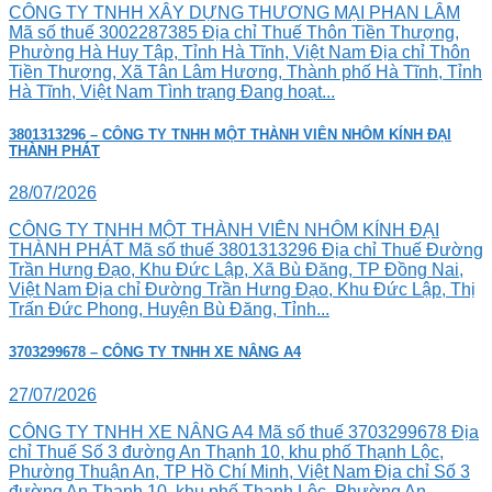
CÔNG TY TNHH XÂY DỰNG THƯƠNG MẠI PHAN LÂM
Mã số thuế 3002287385 Địa chỉ Thuế Thôn Tiền Thượng,
Phường Hà Huy Tập, Tỉnh Hà Tĩnh, Việt Nam Địa chỉ Thôn
Tiền Thượng, Xã Tân Lâm Hương, Thành phố Hà Tĩnh, Tỉnh
Hà Tĩnh, Việt Nam Tình trạng Đang hoạt...
3801313296 – CÔNG TY TNHH MỘT THÀNH VIÊN NHÔM KÍNH ĐẠI
THÀNH PHÁT
28/07/2026
CÔNG TY TNHH MỘT THÀNH VIÊN NHÔM KÍNH ĐẠI
THÀNH PHÁT Mã số thuế 3801313296 Địa chỉ Thuế Đường
Trần Hưng Đạo, Khu Đức Lập, Xã Bù Đăng, TP Đồng Nai,
Việt Nam Địa chỉ Đường Trần Hưng Đạo, Khu Đức Lập, Thị
Trấn Đức Phong, Huyện Bù Đăng, Tỉnh...
3703299678 – CÔNG TY TNHH XE NÂNG A4
27/07/2026
CÔNG TY TNHH XE NÂNG A4 Mã số thuế 3703299678 Địa
chỉ Thuế Số 3 đường An Thạnh 10, khu phố Thạnh Lộc,
Phường Thuận An, TP Hồ Chí Minh, Việt Nam Địa chỉ Số 3
đường An Thạnh 10, khu phố Thạnh Lộc, Phường An