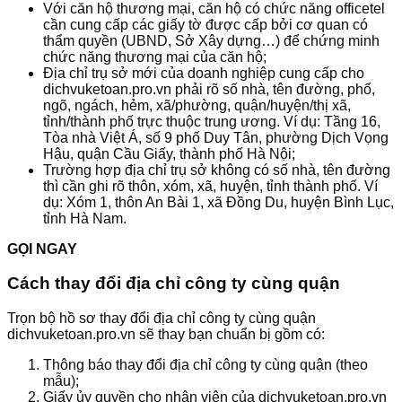
Với căn hộ thương mại, căn hộ có chức năng officetel
cần cung cấp các giấy tờ được cấp bởi cơ quan có
thẩm quyền (UBND, Sở Xây dựng…) để chứng minh
chức năng thương mại của căn hộ;
Địa chỉ trụ sở mới của doanh nghiệp cung cấp cho
dichvuketoan.pro.vn phải rõ số nhà, tên đường, phố,
ngõ, ngách, hẻm, xã/phường, quận/huyện/thị xã,
tỉnh/thành phố trực thuộc trung ương. Ví dụ: Tầng 16,
Tòa nhà Việt Á, số 9 phố Duy Tân, phường Dịch Vọng
Hậu, quận Cầu Giấy, thành phố Hà Nội;
Trường hợp địa chỉ trụ sở không có số nhà, tên đường
thì cần ghi rõ thôn, xóm, xã, huyện, tỉnh thành phố. Ví
dụ: Xóm 1, thôn An Bài 1, xã Đồng Du, huyện Bình Lục,
tỉnh Hà Nam.
GỌI NGAY
Cách thay đổi địa chỉ công ty cùng quận
Trọn bộ hồ sơ thay đổi địa chỉ công ty cùng quận
dichvuketoan.pro.vn sẽ thay bạn chuẩn bị gồm có:
Thông báo thay đổi địa chỉ công ty cùng quận (theo
mẫu);
Giấy ủy quyền cho nhân viên của dichvuketoan.pro.vn