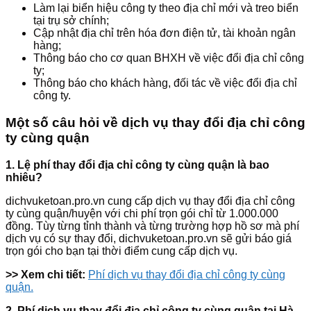
Làm lại biển hiệu công ty theo địa chỉ mới và treo biển
tại trụ sở chính;
Cập nhật địa chỉ trên hóa đơn điện tử, tài khoản ngân
hàng;
Thông báo cho cơ quan BHXH về việc đổi địa chỉ công
ty;
Thông báo cho khách hàng, đối tác về việc đổi địa chỉ
công ty.
Một số câu hỏi về dịch vụ thay đổi địa chỉ công
ty cùng quận
1. Lệ phí thay đổi địa chỉ công ty cùng quận là bao
nhiêu?
dichvuketoan.pro.vn cung cấp dịch vụ thay đổi địa chỉ công
ty cùng quận/huyện với chi phí trọn gói chỉ từ 1.000.000
đồng. Tùy từng tỉnh thành và từng trường hợp hồ sơ mà phí
dịch vụ có sự thay đổi, dichvuketoan.pro.vn sẽ gửi báo giá
trọn gói cho bạn tại thời điểm cung cấp dịch vụ.
>> Xem chi tiết:
Phí dịch vụ thay đổi địa chỉ công ty cùng
quận.
2. Phí dịch vụ thay đổi địa chỉ công ty cùng quận tại Hà