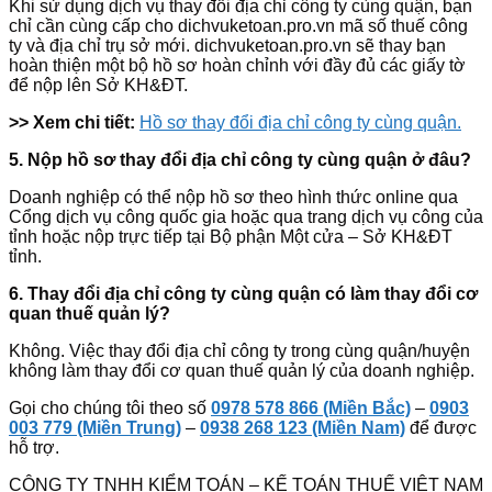
Khi sử dụng dịch vụ thay đổi địa chỉ công ty cùng quận, bạn
chỉ cần cùng cấp cho dichvuketoan.pro.vn mã số thuế công
ty và địa chỉ trụ sở mới. dichvuketoan.pro.vn sẽ thay bạn
hoàn thiện một bộ hồ sơ hoàn chỉnh với đầy đủ các giấy tờ
để nộp lên Sở KH&ĐT.
>> Xem chi tiết:
Hồ sơ thay đổi địa chỉ công ty cùng quận.
5. Nộp hồ sơ thay đổi địa chỉ công ty cùng quận ở đâu?
Doanh nghiệp có thể nộp hồ sơ theo hình thức online qua
Cổng dịch vụ công quốc gia hoặc qua trang dịch vụ công của
tỉnh hoặc nộp trực tiếp tại Bộ phận Một cửa – Sở KH&ĐT
tỉnh.
6. Thay đổi địa chỉ công ty cùng quận có làm thay đổi cơ
quan thuế quản lý?
Không. Việc thay đổi địa chỉ công ty trong cùng quận/huyện
không làm thay đổi cơ quan thuế quản lý của doanh nghiệp.
Gọi cho chúng tôi theo số
0978 578 866 (Miền Bắc)
–
0903
003 779 (Miền Trung)
–
0938 268 123 (Miền Nam)
để được
hỗ trợ.
CÔNG TY TNHH KIỂM TOÁN – KẾ TOÁN THUẾ VIỆT NAM