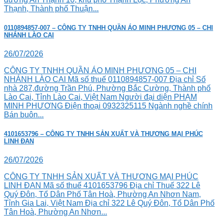
Thạnh, Thành phố Thuận...
0110894857-007 – CÔNG TY TNHH QUẦN ÁO MINH PHƯƠNG 05 – CHI
NHÁNH LÀO CAI
26/07/2026
CÔNG TY TNHH QUẦN ÁO MINH PHƯƠNG 05 – CHI
NHÁNH LÀO CAI Mã số thuế 0110894857-007 Địa chỉ Số
nhà 287,đường Trần Phú, Phường Bắc Cường, Thành phố
Lào Cai, Tỉnh Lào Cai, Việt Nam Người đại diện PHẠM
MINH PHƯƠNG Điện thoại 0932325115 Ngành nghề chính
Bán buôn...
4101653796 – CÔNG TY TNHH SẢN XUẤT VÀ THƯƠNG MẠI PHÚC
LINH ĐAN
26/07/2026
CÔNG TY TNHH SẢN XUẤT VÀ THƯƠNG MẠI PHÚC
LINH ĐAN Mã số thuế 4101653796 Địa chỉ Thuế 322 Lê
Quý Đôn, Tổ Dân Phố Tân Hoà, Phường An Nhơn Nam,
Tỉnh Gia Lai, Việt Nam Địa chỉ 322 Lê Quý Đôn, Tổ Dân Phố
Tân Hoà, Phường An Nhơn...