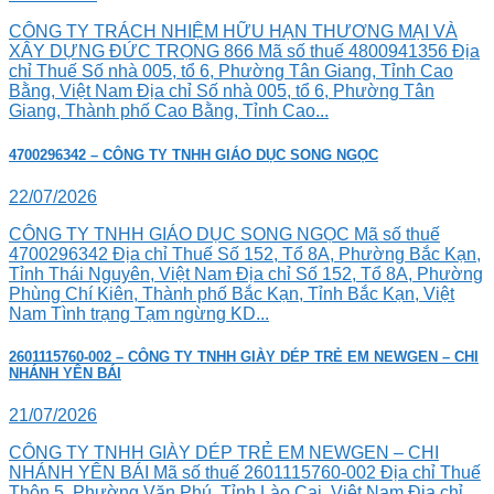
CÔNG TY TRÁCH NHIỆM HỮU HẠN THƯƠNG MẠI VÀ
XÂY DỰNG ĐỨC TRỌNG 866 Mã số thuế 4800941356 Địa
chỉ Thuế Số nhà 005, tổ 6, Phường Tân Giang, Tỉnh Cao
Bằng, Việt Nam Địa chỉ Số nhà 005, tổ 6, Phường Tân
Giang, Thành phố Cao Bằng, Tỉnh Cao...
4700296342 – CÔNG TY TNHH GIÁO DỤC SONG NGỌC
22/07/2026
CÔNG TY TNHH GIÁO DỤC SONG NGỌC Mã số thuế
4700296342 Địa chỉ Thuế Số 152, Tổ 8A, Phường Bắc Kạn,
Tỉnh Thái Nguyên, Việt Nam Địa chỉ Số 152, Tổ 8A, Phường
Phùng Chí Kiên, Thành phố Bắc Kạn, Tỉnh Bắc Kạn, Việt
Nam Tình trạng Tạm ngừng KD...
2601115760-002 – CÔNG TY TNHH GIÀY DÉP TRẺ EM NEWGEN – CHI
NHÁNH YÊN BÁI
21/07/2026
CÔNG TY TNHH GIÀY DÉP TRẺ EM NEWGEN – CHI
NHÁNH YÊN BÁI Mã số thuế 2601115760-002 Địa chỉ Thuế
Thôn 5, Phường Văn Phú, Tỉnh Lào Cai, Việt Nam Địa chỉ