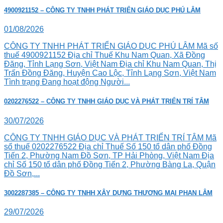
4900921152 – CÔNG TY TNHH PHÁT TRIỂN GIÁO DỤC PHÚ LÂM
01/08/2026
CÔNG TY TNHH PHÁT TRIỂN GIÁO DỤC PHÚ LÂM Mã số
thuế 4900921152 Địa chỉ Thuế Khu Nam Quan, Xã Đồng
Đăng, Tỉnh Lạng Sơn, Việt Nam Địa chỉ Khu Nam Quan, Thị
Trấn Đồng Đăng, Huyện Cao Lộc, Tỉnh Lạng Sơn, Việt Nam
Tình trạng Đang hoạt động Người...
0202276522 – CÔNG TY TNHH GIÁO DỤC VÀ PHÁT TRIỂN TRÍ TÂM
30/07/2026
CÔNG TY TNHH GIÁO DỤC VÀ PHÁT TRIỂN TRÍ TÂM Mã
số thuế 0202276522 Địa chỉ Thuế Số 150 tổ dân phố Đồng
Tiến 2, Phường Nam Đồ Sơn, TP Hải Phòng, Việt Nam Địa
chỉ Số 150 tổ dân phố Đồng Tiến 2, Phường Bàng La, Quận
Đồ Sơn,...
3002287385 – CÔNG TY TNHH XÂY DỰNG THƯƠNG MẠI PHAN LÂM
29/07/2026