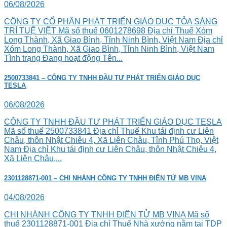
06/08/2026
CÔNG TY CỔ PHẦN PHÁT TRIỂN GIÁO DỤC TỎA SÁNG
TRÍ TUỆ VIỆT Mã số thuế 0601278698 Địa chỉ Thuế Xóm
Long Thành, Xã Giao Bình, Tỉnh Ninh Bình, Việt Nam Địa chỉ
Xóm Long Thành, Xã Giao Bình, Tỉnh Ninh Bình, Việt Nam
Tình trạng Đang hoạt động Tên...
2500733841 – CÔNG TY TNHH ĐẦU TƯ PHÁT TRIỂN GIÁO DỤC
TESLA
06/08/2026
CÔNG TY TNHH ĐẦU TƯ PHÁT TRIỂN GIÁO DỤC TESLA
Mã số thuế 2500733841 Địa chỉ Thuế Khu tái định cư Liên
Châu, thôn Nhật Chiêu 4, Xã Liên Châu, Tỉnh Phú Thọ, Việt
Nam Địa chỉ Khu tái định cư Liên Châu, thôn Nhật Chiêu 4,
Xã Liên Châu,...
2301128871-001 – CHI NHÁNH CÔNG TY TNHH ĐIỆN TỬ MB VINA
04/08/2026
CHI NHÁNH CÔNG TY TNHH ĐIỆN TỬ MB VINA Mã số
thuế 2301128871-001 Địa chỉ Thuế Nhà xưởng nằm tại TDP