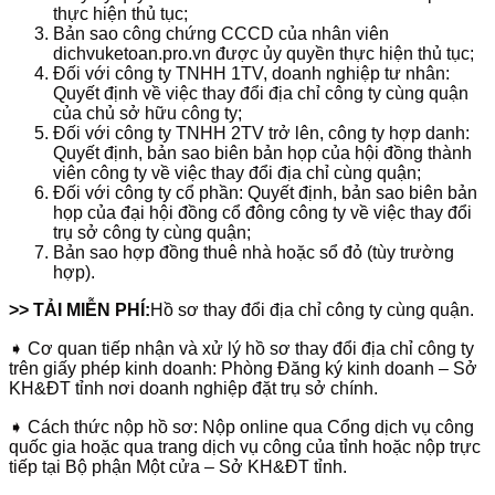
thực hiện thủ tục;
Bản sao công chứng CCCD của nhân viên
dichvuketoan.pro.vn được ủy quyền thực hiện thủ tục;
Đối với công ty TNHH 1TV, doanh nghiệp tư nhân:
Quyết định về việc thay đổi địa chỉ công ty cùng quận
của chủ sở hữu công ty;
Đối với công ty TNHH 2TV trở lên, công ty hợp danh:
Quyết định, bản sao biên bản họp của hội đồng thành
viên công ty về việc thay đổi địa chỉ cùng quận;
Đối với công ty cổ phần: Quyết định, bản sao biên bản
họp của đại hội đồng cổ đông công ty về việc thay đổi
trụ sở công ty cùng quận;
Bản sao hợp đồng thuê nhà hoặc sổ đỏ (tùy trường
hợp).
>> TẢI MIỄN PHÍ:
Hồ sơ thay đổi địa chỉ công ty cùng quận.
➧ Cơ quan tiếp nhận và xử lý hồ sơ thay đổi địa chỉ công ty
trên giấy phép kinh doanh: Phòng Đăng ký kinh doanh – Sở
KH&ĐT tỉnh nơi doanh nghiệp đặt trụ sở chính.
➧ Cách thức nộp hồ sơ: Nộp online qua Cổng dịch vụ công
quốc gia hoặc qua trang dịch vụ công của tỉnh hoặc nộp trực
tiếp tại Bộ phận Một cửa – Sở KH&ĐT tỉnh.