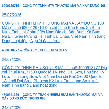
6200126716 – CÔNG TY TNHH MTV THƯƠNG MẠI VÀ XÂY DỰNG 168
25/07/2026
CÔNG TY TNHH MTV THƯƠNG MẠI VÀ XÂY DỰNG 168
Mã số thuế 6200126716 Địa chỉ Thuế Bản Bum, Xã Bum
Nưa, Tỉnh Lai Châu, Việt Nam Địa chỉ Bản Bum, Xã Bum
Nưa, Huyện Mường Tè, Tỉnh Lai Châu, Việt Nam Tình trạng
Đang hoạt động Người đại diện...
4900918777 – CÔNG TY TNHH PHÚ SƠN LS
24/07/2026
CÔNG TY TNHH PHÚ SƠN LS Mã số thuế 4900918777 Địa
chỉ Thuế Km13+500 Quốc lộ 1A, khối Đại Sơn, Phường Kỳ
Lừa, Tỉnh Lạng Sơn, Việt Nam Địa chỉ Km13+500 Quốc lộ
1A, khối Đại Sơn, Phường Kỳ Lừa, Tỉnh Lạng Sơn, Việt
Nam Tình trạng Đang hoạt động...
4800941356 – CÔNG TY TRÁCH NHIỆM HỮU HẠN THƯƠNG MẠI VÀ
XÂY DỰNG ĐỨC TRỌNG 866
24/07/2026