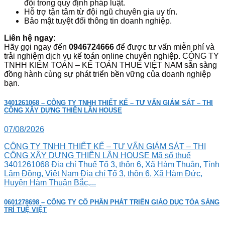
đổi trong quy định pháp luật.
Hỗ trợ tận tâm từ đội ngũ chuyên gia uy tín.
Bảo mật tuyệt đối thông tin doanh nghiệp.
Liên hệ ngay:
Hãy gọi ngay đến
0946724666
để được tư vấn miễn phí và
trải nghiệm dịch vụ kế toán online chuyên nghiệp. CÔNG TY
TNHH KIỂM TOÁN – KẾ TOÁN THUẾ VIỆT NAM sẵn sàng
đồng hành cùng sự phát triển bền vững của doanh nghiệp
bạn.
3401261068 – CÔNG TY TNHH THIẾT KẾ – TƯ VẤN GIÁM SÁT – THI
CÔNG XÂY DỰNG THIÊN LÂN HOUSE
07/08/2026
CÔNG TY TNHH THIẾT KẾ – TƯ VẤN GIÁM SÁT – THI
CÔNG XÂY DỰNG THIÊN LÂN HOUSE Mã số thuế
3401261068 Địa chỉ Thuế Tổ 3, thôn 6, Xã Hàm Thuận, Tỉnh
Lâm Đồng, Việt Nam Địa chỉ Tổ 3, thôn 6, Xã Hàm Đức,
Huyện Hàm Thuận Bắc,...
0601278698 – CÔNG TY CỔ PHẦN PHÁT TRIỂN GIÁO DỤC TỎA SÁNG
TRÍ TUỆ VIỆT