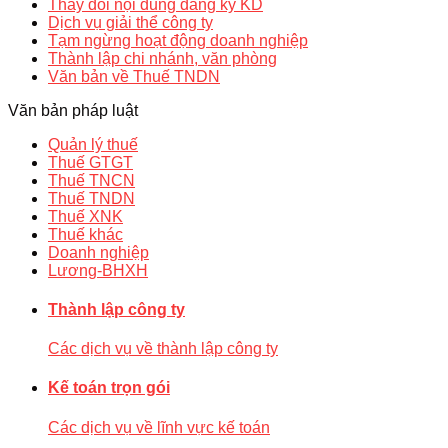
Thay đổi nội dung đăng ký KD
Dịch vụ giải thể công ty
Tạm ngừng hoạt động doanh nghiệp
Thành lập chi nhánh, văn phòng
Văn bản về Thuế TNDN
Văn bản pháp luật
Quản lý thuế
Thuế GTGT
Thuế TNCN
Thuế TNDN
Thuế XNK
Thuế khác
Doanh nghiệp
Lương-BHXH
Thành lập công ty
Các dịch vụ về thành lập công ty
Kế toán trọn gói
Các dịch vụ về lĩnh vực kế toán