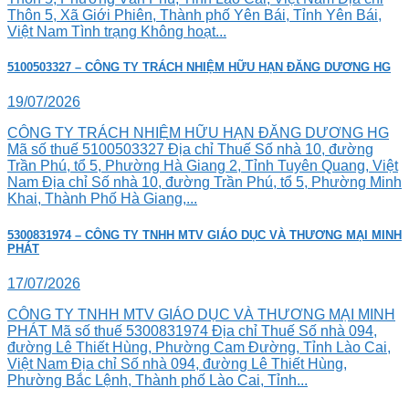
Thôn 5, Xã Giới Phiên, Thành phố Yên Bái, Tỉnh Yên Bái,
Việt Nam Tình trạng Không hoạt...
5100503327 – CÔNG TY TRÁCH NHIỆM HỮU HẠN ĐĂNG DƯƠNG HG
19/07/2026
CÔNG TY TRÁCH NHIỆM HỮU HẠN ĐĂNG DƯƠNG HG
Mã số thuế 5100503327 Địa chỉ Thuế Số nhà 10, đường
Trần Phú, tổ 5, Phường Hà Giang 2, Tỉnh Tuyên Quang, Việt
Nam Địa chỉ Số nhà 10, đường Trần Phú, tổ 5, Phường Minh
Khai, Thành Phố Hà Giang,...
5300831974 – CÔNG TY TNHH MTV GIÁO DỤC VÀ THƯƠNG MẠI MINH
PHÁT
17/07/2026
CÔNG TY TNHH MTV GIÁO DỤC VÀ THƯƠNG MẠI MINH
PHÁT Mã số thuế 5300831974 Địa chỉ Thuế Số nhà 094,
đường Lê Thiết Hùng, Phường Cam Đường, Tỉnh Lào Cai,
Việt Nam Địa chỉ Số nhà 094, đường Lê Thiết Hùng,
Phường Bắc Lệnh, Thành phố Lào Cai, Tỉnh...