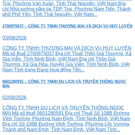
Trại, Phường Vạn Xuân, Tỉnh Thái Nguyên, Việt Nam Địa
chỉ Nhà xưởng nằm tại TDP Trại, Phường Nam Tiến, Thành
phố Phổ Yên, Tỉnh Thái Nguyên, Việt Nam...
2700975037 – CÔNG TY TNHH THƯƠNG MẠI VÀ DỊCH VỤ HUY LUYÊN
03/08/2026
CÔNG TY TNHH THƯƠNG MẠI VÀ DỊCH VỤ HUY LUYÊN
Mã số thuế 2700975037 Địa chỉ Thuế Thôn Giá Thượng, Xã
Gia Viễn, Tỉnh Ninh Bình, Việt Nam Địa chỉ Thôn Giá
Thượng, Xã Gia Hòa, Huyện Gia Viễn, Tỉnh Ninh Bình, Việt
Nam Tình trạng Đang hoạt động Tên...
0601280591 – CÔNG TY TNHH DU LỊCH VÀ TRUYỀN THÔNG NGỌC
MAI
02/08/2026
CÔNG TY TNHH DU LỊCH VÀ TRUYỀN THÔNG NGỌC
MAI Mã số thuế 0601280591 Địa chỉ Thuế Số 108B Đường
Vĩnh Trường, Phường Nam Định, Tỉnh Ninh Bình, Việt Nam
Địa chỉ Số 108B Đường Vĩnh Trường, Phường Lộc Vượng,
Thành phố Nam Định, Tỉnh Nam Định, Việt Nam Tình...