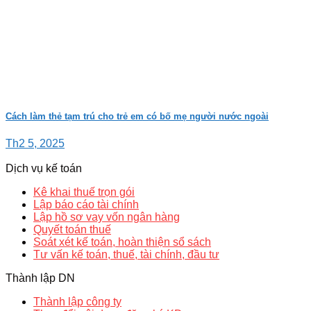
Cách làm thẻ tạm trú cho trẻ em có bố mẹ người nước ngoài
Th2 5, 2025
Dịch vụ kế toán
Kê khai thuế trọn gói
Lập báo cáo tài chính
Lập hồ sơ vay vốn ngân hàng
Quyết toán thuế
Soát xét kế toán, hoàn thiện sổ sách
Tư vấn kế toán, thuế, tài chính, đầu tư
Thành lập DN
Thành lập công ty