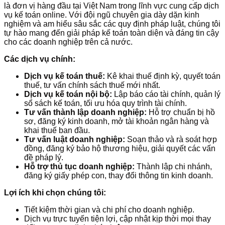
là đơn vị hàng đầu tại Việt Nam trong lĩnh vực cung cấp dịch
vụ kế toán online. Với đội ngũ chuyên gia dày dặn kinh
nghiệm và am hiểu sâu sắc các quy định pháp luật, chúng tôi
tự hào mang đến giải pháp kế toán toàn diện và đáng tin cậy
cho các doanh nghiệp trên cả nước.
Các dịch vụ chính:
Dịch vụ kế toán thuế:
Kê khai thuế định kỳ, quyết toán
thuế, tư vấn chính sách thuế mới nhất.
Dịch vụ kế toán nội bộ:
Lập báo cáo tài chính, quản lý
sổ sách kế toán, tối ưu hóa quy trình tài chính.
Tư vấn thành lập doanh nghiệp:
Hỗ trợ chuẩn bị hồ
sơ, đăng ký kinh doanh, mở tài khoản ngân hàng và
khai thuế ban đầu.
Tư vấn luật doanh nghiệp:
Soạn thảo và rà soát hợp
đồng, đăng ký bảo hộ thương hiệu, giải quyết các vấn
đề pháp lý.
Hỗ trợ thủ tục doanh nghiệp:
Thành lập chi nhánh,
đăng ký giấy phép con, thay đổi thông tin kinh doanh.
Lợi ích khi chọn chúng tôi:
Tiết kiệm thời gian và chi phí cho doanh nghiệp.
Dịch vụ trực tuyến tiện lợi, cập nhật kịp thời mọi thay