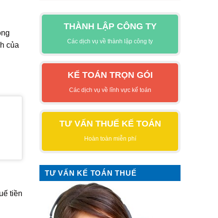
THÀNH LẬP CÔNG TY
ông
Các dịch vụ về thành lập công ty
nh của
KẾ TOÁN TRỌN GÓI
Các dịch vụ về lĩnh vực kế toán
TƯ VẤN THUẾ KẾ TOÁN
Hoàn toàn miễn phí
TƯ VẤN KẾ TOÁN THUẾ
uế tiền