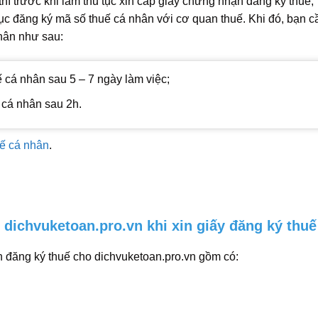
thì trước khi làm thủ tục xin cấp giấy chứng nhận đăng ký thuế,
tục đăng ký mã số thuế cá nhân với cơ quan thuế. Khi đó, bạn c
nhân như sau:
 cá nhân sau 5 – 7 ngày làm việc;
 cá nhân sau 2h.
uế cá nhân
.
 dichvuketoan.pro.vn khi xin giấy đăng ký thuế
 đăng ký thuế cho dichvuketoan.pro.vn gồm có: