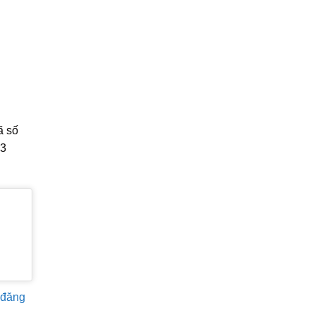
ã số
 3
 đăng