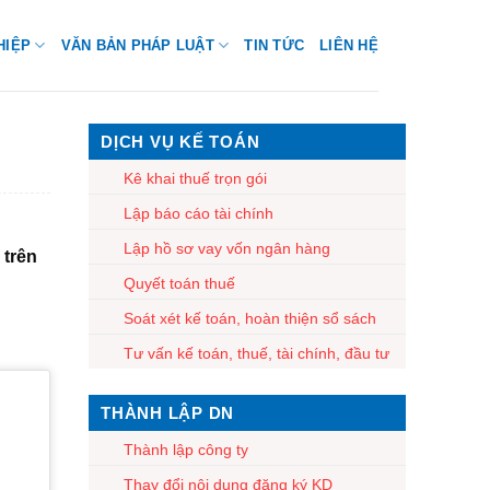
HIỆP
VĂN BẢN PHÁP LUẬT
TIN TỨC
LIÊN HỆ
DỊCH VỤ KẾ TOÁN
Kê khai thuế trọn gói
Lập báo cáo tài chính
Lập hồ sơ vay vốn ngân hàng
 trên
Quyết toán thuế
Soát xét kế toán, hoàn thiện sổ sách
Tư vấn kế toán, thuế, tài chính, đầu tư
THÀNH LẬP DN
Thành lập công ty
Thay đổi nội dung đăng ký KD