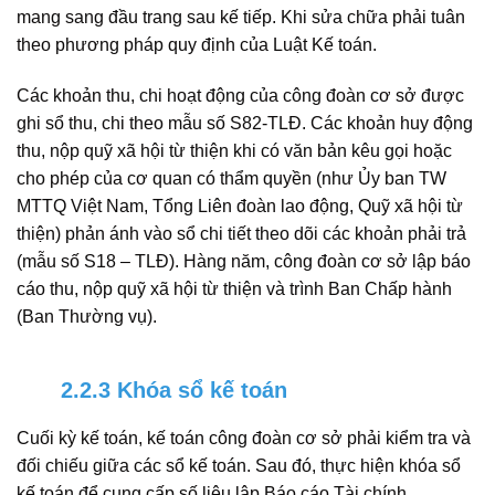
mang sang đầu trang sau kế tiếp. Khi sửa chữa phải tuân
theo phương pháp quy định của Luật Kế toán.
Các khoản thu, chi hoạt động của công đoàn cơ sở được
ghi sổ thu, chi theo mẫu số S82-TLĐ. Các khoản huy động
thu, nộp quỹ xã hội từ thiện khi có văn bản kêu gọi hoặc
cho phép của cơ quan có thẩm quyền (như Ủy ban TW
MTTQ Việt Nam, Tổng Liên đoàn lao động, Quỹ xã hội từ
thiện) phản ánh vào sổ chi tiết theo dõi các khoản phải trả
(mẫu số S18 – TLĐ). Hàng năm, công đoàn cơ sở lập báo
cáo thu, nộp quỹ xã hội từ thiện và trình Ban Chấp hành
(Ban Thường vụ).
2.2.3 Khóa sổ kế toán
Cuối kỳ kế toán, kế toán công đoàn cơ sở phải kiểm tra và
đối chiếu giữa các sổ kế toán. Sau đó, thực hiện khóa sổ
kế toán để cung cấp số liệu lập Báo cáo Tài chính.