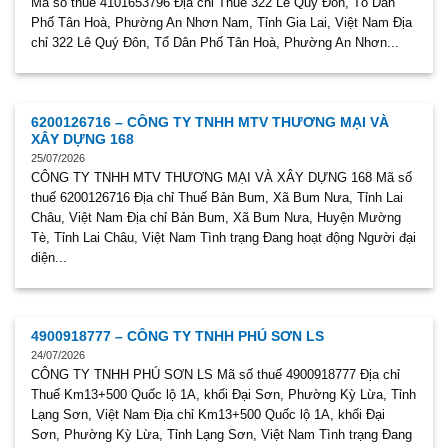
Mã số thuế 4101653796 Địa chỉ Thuế 322 Lê Quý Đôn, Tổ Dân
Phố Tân Hoà, Phường An Nhơn Nam, Tỉnh Gia Lai, Việt Nam Địa
chỉ 322 Lê Quý Đôn, Tổ Dân Phố Tân Hoà, Phường An Nhơn...
6200126716 – CÔNG TY TNHH MTV THƯƠNG MẠI VÀ
XÂY DỰNG 168
25/07/2026
CÔNG TY TNHH MTV THƯƠNG MẠI VÀ XÂY DỰNG 168 Mã số
thuế 6200126716 Địa chỉ Thuế Bản Bum, Xã Bum Nưa, Tỉnh Lai
Châu, Việt Nam Địa chỉ Bản Bum, Xã Bum Nưa, Huyện Mường
Tè, Tỉnh Lai Châu, Việt Nam Tình trạng Đang hoạt động Người đại
diện...
4900918777 – CÔNG TY TNHH PHÚ SƠN LS
24/07/2026
CÔNG TY TNHH PHÚ SƠN LS Mã số thuế 4900918777 Địa chỉ
Thuế Km13+500 Quốc lộ 1A, khối Đại Sơn, Phường Kỳ Lừa, Tỉnh
Lạng Sơn, Việt Nam Địa chỉ Km13+500 Quốc lộ 1A, khối Đại
Sơn, Phường Kỳ Lừa, Tỉnh Lạng Sơn, Việt Nam Tình trạng Đang