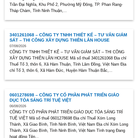
Trần Đại Nghĩa, Khu Phố 2, Phường Mỹ Đông, TP. Phan Rang-
Tháp Chàm, Tỉnh Ninh Thuận,...
3401261068 – CÔNG TY TNHH THIẾT KẾ – TƯ VẤN GIÁM
SÁT – THI CÔNG XÂY DỰNG THIÊN LÂN HOUSE
07/08/2026
CÔNG TY TNHH THIẾT KẾ – TƯ VẤN GIÁM SÁT – THI CÔNG
XÂY DỰNG THIÊN LÂN HOUSE Mã số thuế 3401261068 Địa chỉ
Thuế Tổ 3, thôn 6, Xã Hàm Thuận, Tỉnh Lâm Đồng, Việt Nam Địa
chỉ Tổ 3, thôn 6, Xã Hàm Đức, Huyện Hàm Thuận Bắc,...
0601278698 – CÔNG TY CỔ PHẦN PHÁT TRIỂN GIÁO
DỤC TỎA SÁNG TRÍ TUỆ VIỆT
06/08/2026
CÔNG TY CỔ PHẦN PHÁT TRIỂN GIÁO DỤC TỎA SÁNG TRÍ
TUỆ VIỆT Mã số thuế 0601278698 Địa chỉ Thuế Xóm Long
Thành, Xã Giao Bình, Tỉnh Ninh Bình, Việt Nam Địa chỉ Xóm Long
Thành, Xã Giao Bình, Tỉnh Ninh Bình, Việt Nam Tình trạng Đang
hoạt động Tên...