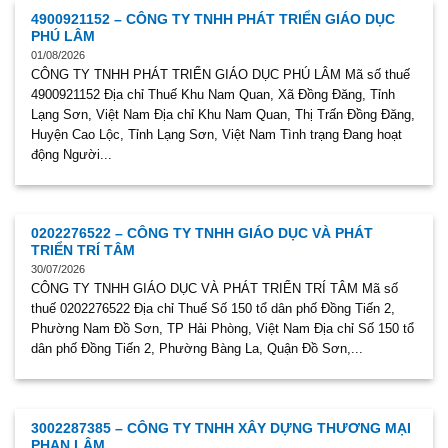
4900921152 – CÔNG TY TNHH PHÁT TRIỂN GIÁO DỤC
PHÚ LÂM
01/08/2026
CÔNG TY TNHH PHÁT TRIỂN GIÁO DỤC PHÚ LÂM Mã số thuế
4900921152 Địa chỉ Thuế Khu Nam Quan, Xã Đồng Đăng, Tỉnh
Lạng Sơn, Việt Nam Địa chỉ Khu Nam Quan, Thị Trấn Đồng Đăng,
Huyện Cao Lộc, Tỉnh Lạng Sơn, Việt Nam Tình trạng Đang hoạt
động Người...
0202276522 – CÔNG TY TNHH GIÁO DỤC VÀ PHÁT
TRIỂN TRÍ TÂM
30/07/2026
CÔNG TY TNHH GIÁO DỤC VÀ PHÁT TRIỂN TRÍ TÂM Mã số
thuế 0202276522 Địa chỉ Thuế Số 150 tổ dân phố Đồng Tiến 2,
Phường Nam Đồ Sơn, TP Hải Phòng, Việt Nam Địa chỉ Số 150 tổ
dân phố Đồng Tiến 2, Phường Bàng La, Quận Đồ Sơn,...
3002287385 – CÔNG TY TNHH XÂY DỰNG THƯƠNG MẠI
PHAN LÂM