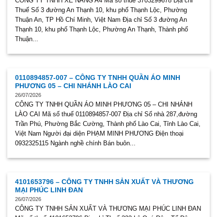
CÔNG TY TNHH XE NÂNG A4 Mã số thuế 3703299678 Địa chỉ
Thuế Số 3 đường An Thạnh 10, khu phố Thạnh Lộc, Phường
Thuận An, TP Hồ Chí Minh, Việt Nam Địa chỉ Số 3 đường An
Thạnh 10, khu phố Thạnh Lộc, Phường An Thạnh, Thành phố
Thuận...
0110894857-007 – CÔNG TY TNHH QUẦN ÁO MINH
PHƯƠNG 05 – CHI NHÁNH LÀO CAI
26/07/2026
CÔNG TY TNHH QUẦN ÁO MINH PHƯƠNG 05 – CHI NHÁNH
LÀO CAI Mã số thuế 0110894857-007 Địa chỉ Số nhà 287,đường
Trần Phú, Phường Bắc Cường, Thành phố Lào Cai, Tỉnh Lào Cai,
Việt Nam Người đại diện PHẠM MINH PHƯƠNG Điện thoại
0932325115 Ngành nghề chính Bán buôn...
4101653796 – CÔNG TY TNHH SẢN XUẤT VÀ THƯƠNG
MẠI PHÚC LINH ĐAN
26/07/2026
CÔNG TY TNHH SẢN XUẤT VÀ THƯƠNG MẠI PHÚC LINH ĐAN