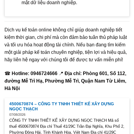
mật dữ liệu doanh nghiệp.
Dịch vụ kế toán online không chỉ giúp doanh nghiệp tiết
kiệm thời gian, chi phí mà còn đảm bảo tuân thủ pháp luật
và tối ưu hóa hoạt động tài chính. Nếu bạn đang tìm kiếm
một giải pháp kế toán chuyên nghiệp, tiện lợi và hiệu quả,
hãy liên hệ ngay với chúng tôi để được tư vấn miễn phí!
☎
Hotline: 0946724666
📍
Địa chỉ: Phòng 601, Số 112,
đường Mễ Trì Hạ, Phường Mễ Trì, Quận Nam Từ Liêm,
Hà Nội
4500670874 – CÔNG TY TNHH THIẾT KẾ XÂY DỰNG
NGỌC THẠCH
07/08/2026
CÔNG TY TNHH THIẾT KẾ XÂY DỰNG NGỌC THẠCH Mã số
thuế 4500670874 Địa chỉ Thuế 41/29C Trần Đại Nghĩa, Khu Phố 2,
Phường Đông Hải, Tỉnh Khánh Hòa, Việt Nam Địa chỉ 41/29C