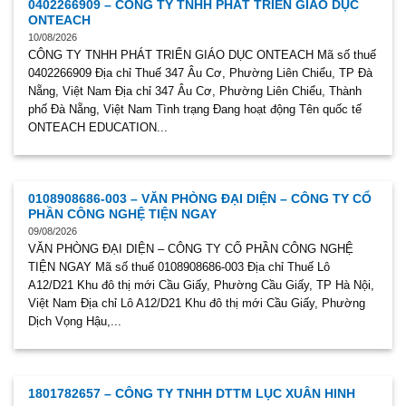
0402266909 – CÔNG TY TNHH PHÁT TRIỂN GIÁO DỤC
ONTEACH
10/08/2026
CÔNG TY TNHH PHÁT TRIỂN GIÁO DỤC ONTEACH Mã số thuế
0402266909 Địa chỉ Thuế 347 Âu Cơ, Phường Liên Chiểu, TP Đà
Nẵng, Việt Nam Địa chỉ 347 Âu Cơ, Phường Liên Chiểu, Thành
phố Đà Nẵng, Việt Nam Tình trạng Đang hoạt động Tên quốc tế
ONTEACH EDUCATION...
0108908686-003 – VĂN PHÒNG ĐẠI DIỆN – CÔNG TY CỔ
PHẦN CÔNG NGHỆ TIỆN NGAY
09/08/2026
VĂN PHÒNG ĐẠI DIỆN – CÔNG TY CỔ PHẦN CÔNG NGHỆ
TIỆN NGAY Mã số thuế 0108908686-003 Địa chỉ Thuế Lô
A12/D21 Khu đô thị mới Cầu Giấy, Phường Cầu Giấy, TP Hà Nội,
Việt Nam Địa chỉ Lô A12/D21 Khu đô thị mới Cầu Giấy, Phường
Dịch Vọng Hậu,...
1801782657 – CÔNG TY TNHH DTTM LỤC XUÂN HINH