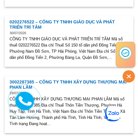
0202276522 – CÔNG TY TNHH GIÁO DỤC VÀ PHÁT
TRIỂN TRÍ TÂM
30/07/2026
CÔNG TY TNHH GIÁO DỤC VÀ PHÁT TRIỂN TRÍ TÂM Mã số
thuế 0202276522 Địa chỉ Thuế Số 150 tổ dân phố Đồng Tiến 2,
Phường Nam Đồ Sơn, TP Hải Phòng, Việt Nam Địa chỉ Số 150 tổ
dân phố Đồng Tiến 2, Phường Bàng La, Quận Đồ Sơn,...
3002287385 – CÔNG TY TNHH XÂY DỰNG THƯƠNG MẠI
PHAN LÂM
29/07/2026
CÔNG TY TNHH XÂY DỰNG THƯƠNG MẠI PHAN LÂM Mã số
thuế 3002287385 Địa chỉ Thuế Thôn Tiền Thượng, Phường Hà
Huy Tập, Tỉnh Hà Tĩnh, Việt Nam Địa chỉ Thôn Tiền Thượng, Xã
Tân Lâm Hương, Thành phố Hà Tĩnh, Tỉnh Hà Tĩnh, Việt Nam
Tình trạng Đang hoạt...