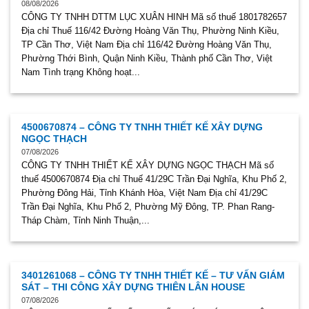
08/08/2026
CÔNG TY TNHH DTTM LỤC XUÂN HINH Mã số thuế 1801782657
Địa chỉ Thuế 116/42 Đường Hoàng Văn Thụ, Phường Ninh Kiều,
TP Cần Thơ, Việt Nam Địa chỉ 116/42 Đường Hoàng Văn Thụ,
Phường Thới Bình, Quận Ninh Kiều, Thành phố Cần Thơ, Việt
Nam Tình trạng Không hoạt...
4500670874 – CÔNG TY TNHH THIẾT KẾ XÂY DỰNG
NGỌC THẠCH
07/08/2026
CÔNG TY TNHH THIẾT KẾ XÂY DỰNG NGỌC THẠCH Mã số
thuế 4500670874 Địa chỉ Thuế 41/29C Trần Đại Nghĩa, Khu Phố 2,
Phường Đông Hải, Tỉnh Khánh Hòa, Việt Nam Địa chỉ 41/29C
Trần Đại Nghĩa, Khu Phố 2, Phường Mỹ Đông, TP. Phan Rang-
Tháp Chàm, Tỉnh Ninh Thuận,...
3401261068 – CÔNG TY TNHH THIẾT KẾ – TƯ VẤN GIÁM
SÁT – THI CÔNG XÂY DỰNG THIÊN LÂN HOUSE
07/08/2026