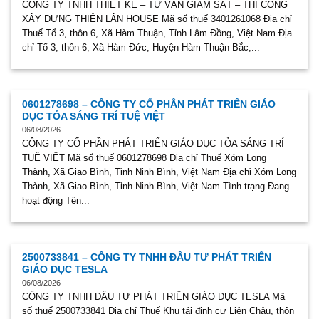
CÔNG TY TNHH THIẾT KẾ – TƯ VẤN GIÁM SÁT – THI CÔNG
XÂY DỰNG THIÊN LÂN HOUSE Mã số thuế 3401261068 Địa chỉ
Thuế Tổ 3, thôn 6, Xã Hàm Thuận, Tỉnh Lâm Đồng, Việt Nam Địa
chỉ Tổ 3, thôn 6, Xã Hàm Đức, Huyện Hàm Thuận Bắc,...
0601278698 – CÔNG TY CỔ PHẦN PHÁT TRIỂN GIÁO
DỤC TỎA SÁNG TRÍ TUỆ VIỆT
06/08/2026
CÔNG TY CỔ PHẦN PHÁT TRIỂN GIÁO DỤC TỎA SÁNG TRÍ
TUỆ VIỆT Mã số thuế 0601278698 Địa chỉ Thuế Xóm Long
Thành, Xã Giao Bình, Tỉnh Ninh Bình, Việt Nam Địa chỉ Xóm Long
Thành, Xã Giao Bình, Tỉnh Ninh Bình, Việt Nam Tình trạng Đang
hoạt động Tên...
2500733841 – CÔNG TY TNHH ĐẦU TƯ PHÁT TRIỂN
GIÁO DỤC TESLA
06/08/2026
CÔNG TY TNHH ĐẦU TƯ PHÁT TRIỂN GIÁO DỤC TESLA Mã
số thuế 2500733841 Địa chỉ Thuế Khu tái định cư Liên Châu, thôn