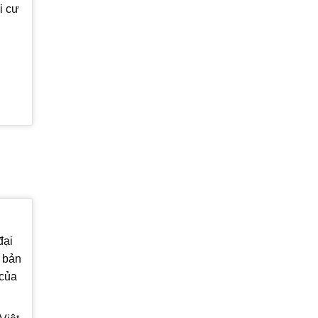
i cư
đại
; bản
 của