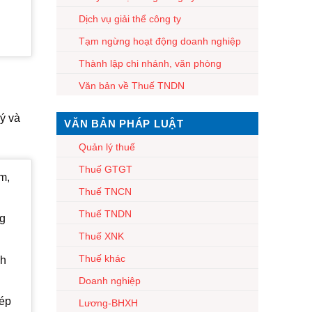
Dịch vụ giải thể công ty
Tạm ngừng hoạt động doanh nghiệp
Thành lập chi nhánh, văn phòng
Văn bản về Thuế TNDN
lý và
VĂN BẢN PHÁP LUẬT
Quản lý thuế
Thuế GTGT
m,
Thuế TNCN
Thuế TNDN
ng
Thuế XNK
Thuế khác
nh
Doanh nghiệp
hép
Lương-BHXH