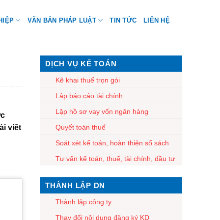
HIỆP
VĂN BẢN PHÁP LUẬT
TIN TỨC
LIÊN HỆ
DỊCH VỤ KẾ TOÁN
Kê khai thuế trọn gói
Lập báo cáo tài chính
Lập hồ sơ vay vốn ngân hàng
ớc
i viết
Quyết toán thuế
Soát xét kế toán, hoàn thiện sổ sách
Tư vấn kế toán, thuế, tài chính, đầu tư
THÀNH LẬP DN
Thành lập công ty
Thay đổi nội dung đăng ký KD