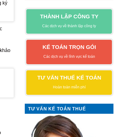
g ký
THÀNH LẬP CÔNG TY
Các dịch vụ về thành lập công ty
c
KẾ TOÁN TRỌN GÓI
 khảo
Các dịch vụ về lĩnh vực kế toán
TƯ VẤN THUẾ KẾ TOÁN
Hoàn toàn miễn phí
TƯ VẤN KẾ TOÁN THUẾ
o