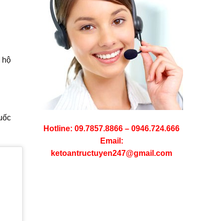
 hộ
uốc
Hotline: 09.7857.8866 – 0946.724.666
Email:
ketoantructuyen247@gmail.com