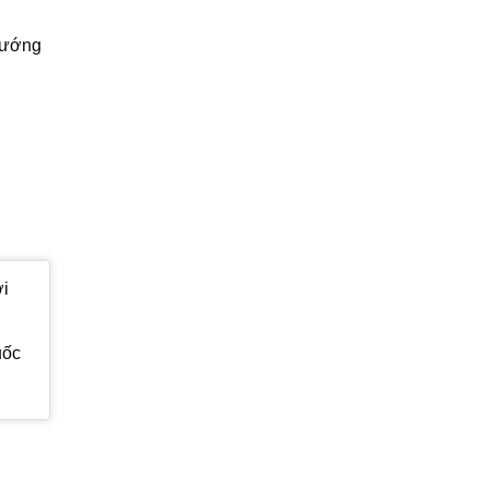
hướng
̀i
ốc