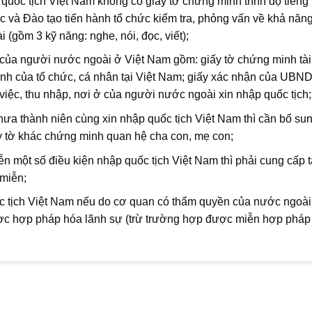
quốc tịch Việt Nam không có giấy tờ chứng minh trình độ tiếng 
c và Đào tạo tiến hành tổ chức kiểm tra, phỏng vấn về khả năn
ài (gồm 3 kỹ năng: nghe, nói, đọc, viết);
 của người nước ngoài ở Việt Nam gồm: giấy tờ chứng minh tài
ãnh của tổ chức, cá nhân tại Việt Nam; giấy xác nhận của UBN
̣c, thu nhập, nơi ở của người nước ngoài xin nhập quốc tịch;
a thành niên cùng xin nhập quốc tịch Việt Nam thì cần bổ su
́y tờ khác chứng minh quan hệ cha con, mẹ con;
ột số điều kiện nhập quốc tịch Việt Nam thì phải cung cấp ta
 miễn;
 quốc tịch Việt Nam nếu do cơ quan có thẩm quyền của nước ngoà
ợc được hợp pháp hóa lãnh sự (trừ trường hợp được miễn hợp phá