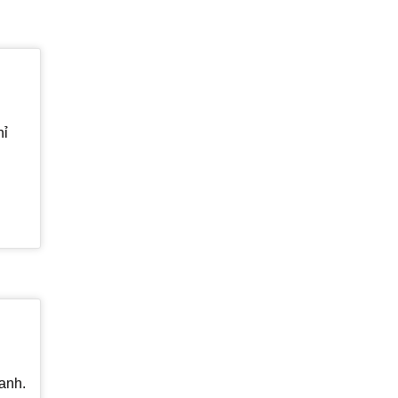
hỉ
anh.