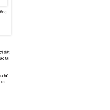
hông
ơi đặt
ặc tài
ủa hồ
 ra