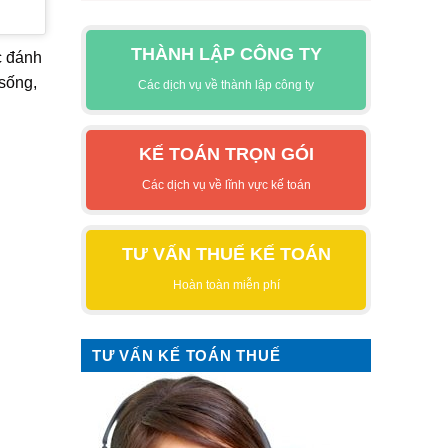
THÀNH LẬP CÔNG TY
c đánh
sống,
Các dịch vụ về thành lập công ty
KẾ TOÁN TRỌN GÓI
Các dịch vụ về lĩnh vực kế toán
TƯ VẤN THUẾ KẾ TOÁN
Hoàn toàn miễn phí
TƯ VẤN KẾ TOÁN THUẾ