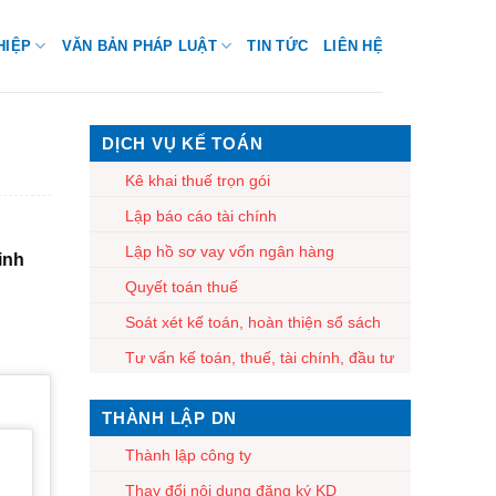
HIỆP
VĂN BẢN PHÁP LUẬT
TIN TỨC
LIÊN HỆ
DỊCH VỤ KẾ TOÁN
Kê khai thuế trọn gói
Lập báo cáo tài chính
Lập hồ sơ vay vốn ngân hàng
inh
Quyết toán thuế
Soát xét kế toán, hoàn thiện sổ sách
Tư vấn kế toán, thuế, tài chính, đầu tư
THÀNH LẬP DN
Thành lập công ty
Thay đổi nội dung đăng ký KD