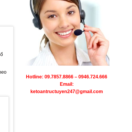
cổ
heo
Hotline: 09.7857.8866 – 0946.724.666
Email:
ketoantructuyen247@gmail.com