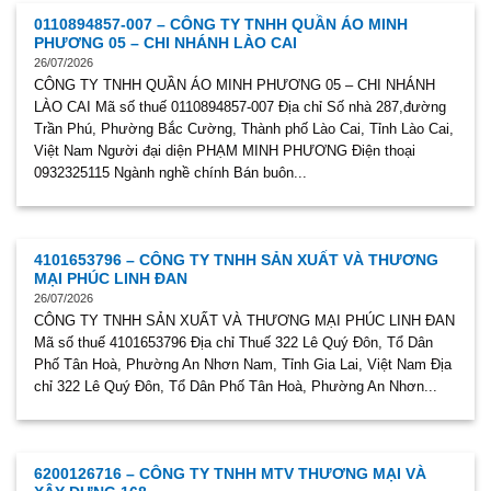
0110894857-007 – CÔNG TY TNHH QUẦN ÁO MINH
PHƯƠNG 05 – CHI NHÁNH LÀO CAI
26/07/2026
CÔNG TY TNHH QUẦN ÁO MINH PHƯƠNG 05 – CHI NHÁNH
LÀO CAI Mã số thuế 0110894857-007 Địa chỉ Số nhà 287,đường
Trần Phú, Phường Bắc Cường, Thành phố Lào Cai, Tỉnh Lào Cai,
Việt Nam Người đại diện PHẠM MINH PHƯƠNG Điện thoại
0932325115 Ngành nghề chính Bán buôn...
4101653796 – CÔNG TY TNHH SẢN XUẤT VÀ THƯƠNG
MẠI PHÚC LINH ĐAN
26/07/2026
CÔNG TY TNHH SẢN XUẤT VÀ THƯƠNG MẠI PHÚC LINH ĐAN
Mã số thuế 4101653796 Địa chỉ Thuế 322 Lê Quý Đôn, Tổ Dân
Phố Tân Hoà, Phường An Nhơn Nam, Tỉnh Gia Lai, Việt Nam Địa
chỉ 322 Lê Quý Đôn, Tổ Dân Phố Tân Hoà, Phường An Nhơn...
6200126716 – CÔNG TY TNHH MTV THƯƠNG MẠI VÀ