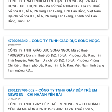
CÔNG TY TRÁCH NHIỆM HỮU HẠN THƯƠNG MẠI VÀ XÂY
DỰNG ĐỨC TRỌNG 866 Mã số thuế 4800941356 Địa chỉ Thuế
Số nhà 005, tổ 6, Phường Tân Giang, Tỉnh Cao Bằng, Việt Nam
Địa chỉ Số nhà 005, tổ 6, Phường Tân Giang, Thành phố Cao
Bằng, Tỉnh Cao...
4700296342 – CÔNG TY TNHH GIÁO DỤC SONG NGỌC
22/07/2026
CÔNG TY TNHH GIÁO DỤC SONG NGỌC Mã số thuế
4700296342 Địa chỉ Thuế Số 152, Tổ 8A, Phường Bắc Kạn, Tỉnh
Thái Nguyên, Việt Nam Địa chỉ Số 152, Tổ 8A, Phường Phùng
Chí Kiên, Thành phố Bắc Kạn, Tỉnh Bắc Kạn, Việt Nam Tình trạng
Tạm ngừng KD...
2601115760-002 – CÔNG TY TNHH GIÀY DÉP TRẺ EM
NEWGEN – CHI NHÁNH YÊN BÁI
21/07/2026
CÔNG TY TNHH GIÀY DÉP TRẺ EM NEWGEN – CHI NHÁNH
YÊN BÁI Mã số thuế 2601115760-002 Địa chỉ Thuế Thôn 5,