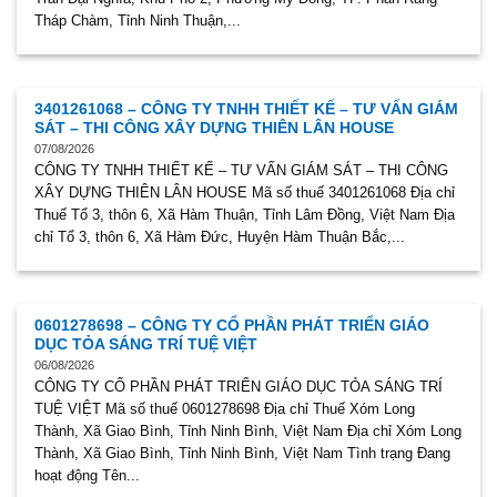
Tháp Chàm, Tỉnh Ninh Thuận,...
3401261068 – CÔNG TY TNHH THIẾT KẾ – TƯ VẤN GIÁM
SÁT – THI CÔNG XÂY DỰNG THIÊN LÂN HOUSE
07/08/2026
CÔNG TY TNHH THIẾT KẾ – TƯ VẤN GIÁM SÁT – THI CÔNG
XÂY DỰNG THIÊN LÂN HOUSE Mã số thuế 3401261068 Địa chỉ
Thuế Tổ 3, thôn 6, Xã Hàm Thuận, Tỉnh Lâm Đồng, Việt Nam Địa
chỉ Tổ 3, thôn 6, Xã Hàm Đức, Huyện Hàm Thuận Bắc,...
0601278698 – CÔNG TY CỔ PHẦN PHÁT TRIỂN GIÁO
DỤC TỎA SÁNG TRÍ TUỆ VIỆT
06/08/2026
CÔNG TY CỔ PHẦN PHÁT TRIỂN GIÁO DỤC TỎA SÁNG TRÍ
TUỆ VIỆT Mã số thuế 0601278698 Địa chỉ Thuế Xóm Long
Thành, Xã Giao Bình, Tỉnh Ninh Bình, Việt Nam Địa chỉ Xóm Long
Thành, Xã Giao Bình, Tỉnh Ninh Bình, Việt Nam Tình trạng Đang
hoạt động Tên...