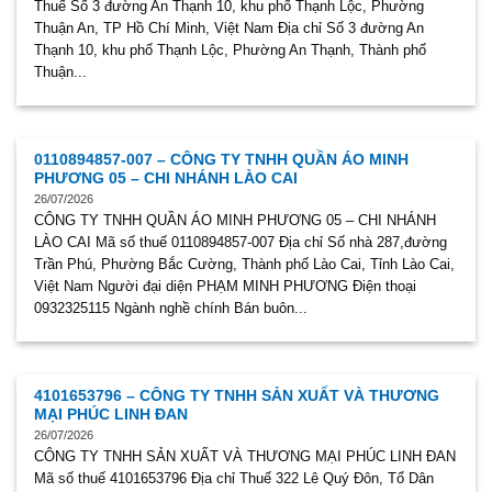
Thuế Số 3 đường An Thạnh 10, khu phố Thạnh Lộc, Phường
Thuận An, TP Hồ Chí Minh, Việt Nam Địa chỉ Số 3 đường An
Thạnh 10, khu phố Thạnh Lộc, Phường An Thạnh, Thành phố
Thuận...
0110894857-007 – CÔNG TY TNHH QUẦN ÁO MINH
PHƯƠNG 05 – CHI NHÁNH LÀO CAI
26/07/2026
CÔNG TY TNHH QUẦN ÁO MINH PHƯƠNG 05 – CHI NHÁNH
LÀO CAI Mã số thuế 0110894857-007 Địa chỉ Số nhà 287,đường
Trần Phú, Phường Bắc Cường, Thành phố Lào Cai, Tỉnh Lào Cai,
Việt Nam Người đại diện PHẠM MINH PHƯƠNG Điện thoại
0932325115 Ngành nghề chính Bán buôn...
4101653796 – CÔNG TY TNHH SẢN XUẤT VÀ THƯƠNG
MẠI PHÚC LINH ĐAN
26/07/2026
CÔNG TY TNHH SẢN XUẤT VÀ THƯƠNG MẠI PHÚC LINH ĐAN
Mã số thuế 4101653796 Địa chỉ Thuế 322 Lê Quý Đôn, Tổ Dân