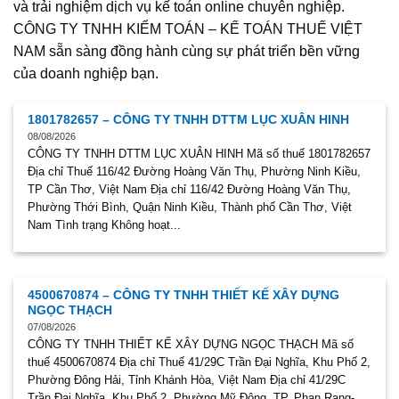
và trải nghiệm dịch vụ kế toán online chuyên nghiệp.
CÔNG TY TNHH KIỂM TOÁN – KẾ TOÁN THUẾ VIỆT
NAM sẵn sàng đồng hành cùng sự phát triển bền vững
của doanh nghiệp bạn.
1801782657 – CÔNG TY TNHH DTTM LỤC XUÂN HINH
08/08/2026
CÔNG TY TNHH DTTM LỤC XUÂN HINH Mã số thuế 1801782657
Địa chỉ Thuế 116/42 Đường Hoàng Văn Thụ, Phường Ninh Kiều,
TP Cần Thơ, Việt Nam Địa chỉ 116/42 Đường Hoàng Văn Thụ,
Phường Thới Bình, Quận Ninh Kiều, Thành phố Cần Thơ, Việt
Nam Tình trạng Không hoạt...
4500670874 – CÔNG TY TNHH THIẾT KẾ XÂY DỰNG
NGỌC THẠCH
07/08/2026
CÔNG TY TNHH THIẾT KẾ XÂY DỰNG NGỌC THẠCH Mã số
thuế 4500670874 Địa chỉ Thuế 41/29C Trần Đại Nghĩa, Khu Phố 2,
Phường Đông Hải, Tỉnh Khánh Hòa, Việt Nam Địa chỉ 41/29C
Trần Đại Nghĩa, Khu Phố 2, Phường Mỹ Đông, TP. Phan Rang-