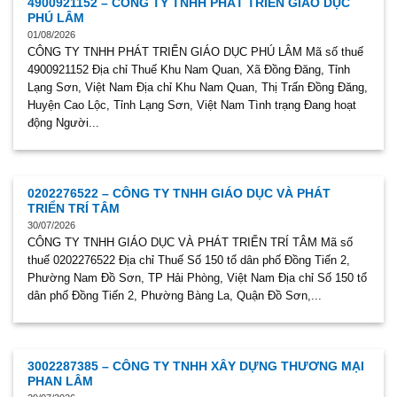
4900921152 – CÔNG TY TNHH PHÁT TRIỂN GIÁO DỤC
PHÚ LÂM
01/08/2026
CÔNG TY TNHH PHÁT TRIỂN GIÁO DỤC PHÚ LÂM Mã số thuế
4900921152 Địa chỉ Thuế Khu Nam Quan, Xã Đồng Đăng, Tỉnh
Lạng Sơn, Việt Nam Địa chỉ Khu Nam Quan, Thị Trấn Đồng Đăng,
Huyện Cao Lộc, Tỉnh Lạng Sơn, Việt Nam Tình trạng Đang hoạt
động Người...
0202276522 – CÔNG TY TNHH GIÁO DỤC VÀ PHÁT
TRIỂN TRÍ TÂM
30/07/2026
CÔNG TY TNHH GIÁO DỤC VÀ PHÁT TRIỂN TRÍ TÂM Mã số
thuế 0202276522 Địa chỉ Thuế Số 150 tổ dân phố Đồng Tiến 2,
Phường Nam Đồ Sơn, TP Hải Phòng, Việt Nam Địa chỉ Số 150 tổ
dân phố Đồng Tiến 2, Phường Bàng La, Quận Đồ Sơn,...
3002287385 – CÔNG TY TNHH XÂY DỰNG THƯƠNG MẠI
PHAN LÂM