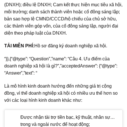
(DNXH); điều lệ DNXH; Cam kết thực hiện mục tiêu xã hội,
môi trường; danh sách thành viên hoặc cổ đông sáng lập;
bản sao hợp lệ CMND/CCCD/hộ chiếu của chủ sở hữu,
các thành viên góp vốn, của cổ đông sáng lập, người đại
diện theo pháp luật của DNXH.
TẢI MIỄN PHÍ:
Hồ sơ đăng ký doanh nghiệp xã hội.
“}},{“@type”: “Question”,”name”: “Câu 4. Ưu điểm của
doanh nghiệp xã hội là gì?”,”acceptedAnswer”: {“@type”:
“Answer”,”text”: “
Là mô hình kinh doanh hướng đến những giá trị cộng
đồng, vì thế doanh nghiệp xã hội có nhiều ưu thế hơn so
với các loại hình kinh doanh khác như:
Được nhận tài trợ tiền bạc, kỹ thuật, nhân sự…
trong và ngoài nước để hoạt động;