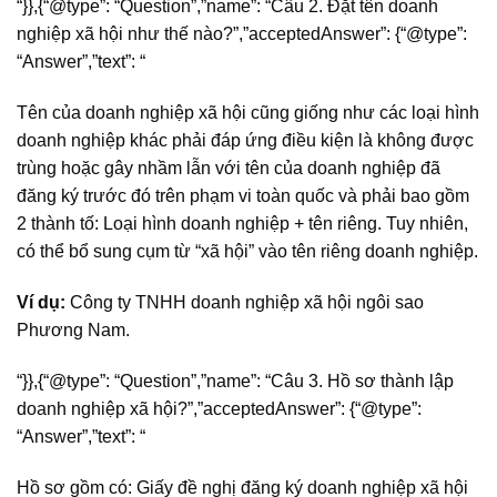
“}},{“@type”: “Question”,”name”: “Câu 2. Đặt tên doanh
nghiệp xã hội như thế nào?”,”acceptedAnswer”: {“@type”:
“Answer”,”text”: “
Tên của doanh nghiệp xã hội cũng giống như các loại hình
doanh nghiệp khác phải đáp ứng điều kiện là không được
trùng hoặc gây nhầm lẫn với tên của doanh nghiệp đã
đăng ký trước đó trên phạm vi toàn quốc và phải bao gồm
2 thành tố: Loại hình doanh nghiệp + tên riêng. Tuy nhiên,
có thể bổ sung cụm từ “xã hội” vào tên riêng doanh nghiệp.
Ví dụ:
Công ty TNHH doanh nghiệp xã hội ngôi sao
Phương Nam.
“}},{“@type”: “Question”,”name”: “Câu 3. Hồ sơ thành lập
doanh nghiệp xã hội?”,”acceptedAnswer”: {“@type”:
“Answer”,”text”: “
Hồ sơ gồm có: Giấy đề nghị đăng ký doanh nghiệp xã hội