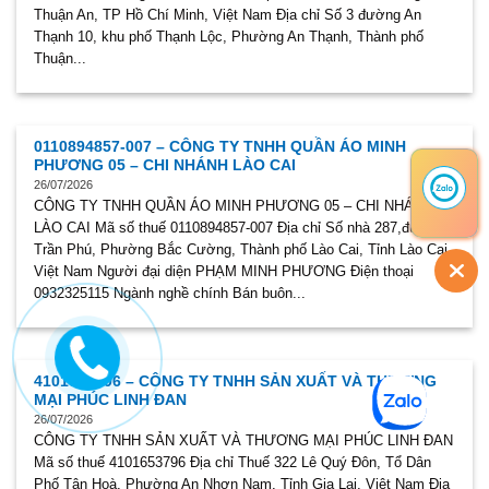
Thuận An, TP Hồ Chí Minh, Việt Nam Địa chỉ Số 3 đường An
Thạnh 10, khu phố Thạnh Lộc, Phường An Thạnh, Thành phố
Thuận...
0110894857-007 – CÔNG TY TNHH QUẦN ÁO MINH
PHƯƠNG 05 – CHI NHÁNH LÀO CAI
26/07/2026
CÔNG TY TNHH QUẦN ÁO MINH PHƯƠNG 05 – CHI NHÁNH
LÀO CAI Mã số thuế 0110894857-007 Địa chỉ Số nhà 287,đường
Trần Phú, Phường Bắc Cường, Thành phố Lào Cai, Tỉnh Lào Cai,
Việt Nam Người đại diện PHẠM MINH PHƯƠNG Điện thoại
0932325115 Ngành nghề chính Bán buôn...
4101653796 – CÔNG TY TNHH SẢN XUẤT VÀ THƯƠNG
MẠI PHÚC LINH ĐAN
26/07/2026
CÔNG TY TNHH SẢN XUẤT VÀ THƯƠNG MẠI PHÚC LINH ĐAN
Mã số thuế 4101653796 Địa chỉ Thuế 322 Lê Quý Đôn, Tổ Dân
Phố Tân Hoà, Phường An Nhơn Nam, Tỉnh Gia Lai, Việt Nam Địa