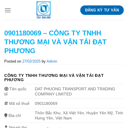
Skip
ĐĂNG KÝ TƯ VẤN
to
content
0901180069 – CÔNG TY TNHH
THƯƠNG MẠI VÀ VẬN TẢI ĐẠT
PHƯƠNG
Posted on
27/02/2025
by
Admin
CÔNG TY TNHH THƯƠNG MẠI VÀ VẬN TẢI ĐẠT
PHƯƠNG
Tên quốc
DAT PHUONG TRANSPORT AND TRADING
tế
COMPANY LIMITED
Mã số thuế
0901180069
Thôn Bắc Khu, Xã Việt Yên, Huyện Yên Mỹ, Tỉnh
Địa chỉ
Hưng Yên, Việt Nam
Người đại