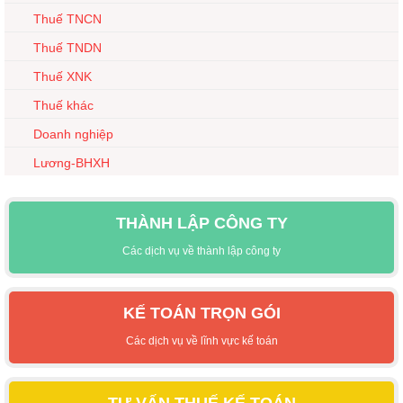
Thuế TNCN
Thuế TNDN
Thuế XNK
Thuế khác
Doanh nghiệp
Lương-BHXH
THÀNH LẬP CÔNG TY
Các dịch vụ về thành lập công ty
KẾ TOÁN TRỌN GÓI
Các dịch vụ về lĩnh vực kế toán
TƯ VẤN THUẾ KẾ TOÁN