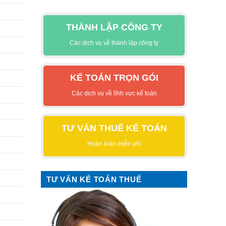
THÀNH LẬP CÔNG TY
Các dịch vụ về thành lập công ty
KẾ TOÁN TRỌN GÓI
Các dịch vụ về lĩnh vực kế toán
TƯ VẤN THUẾ KẾ TOÁN
Hoàn toàn miễn phí
TƯ VẤN KẾ TOÁN THUẾ