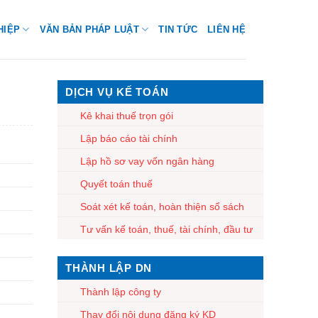
HIỆP
VĂN BẢN PHÁP LUẬT
TIN TỨC
LIÊN HỆ
DỊCH VỤ KẾ TOÁN
Kê khai thuế trọn gói
Lập báo cáo tài chính
Lập hồ sơ vay vốn ngân hàng
Quyết toán thuế
Soát xét kế toán, hoàn thiện sổ sách
Tư vấn kế toán, thuế, tài chính, đầu tư
THÀNH LẬP DN
Thành lập công ty
Thay đổi nội dung đăng ký KD