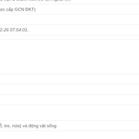
ược cấp GCN ĐKT)
2-26 07:54:01
.
ỗ, tre, nứa) và động vật sống