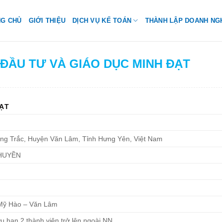
NG CHỦ
GIỚI THIỆU
DỊCH VỤ KẾ TOÁN
THÀNH LẬP DOANH NG
 ĐẦU TƯ VÀ GIÁO DỤC MINH ĐẠT
ĐẠT
ng Trắc, Huyện Văn Lâm, Tỉnh Hưng Yên, Việt Nam
HUYỀN
 Mỹ Hào – Văn Lâm
u hạn 2 thành viên trở lên ngoài NN