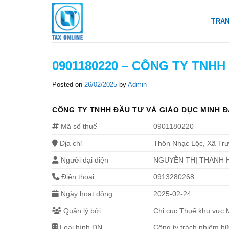
Skip
to
TRA
content
0901180220 – CÔNG TY TNHH
Posted on
26/02/2025
by
Admin
CÔNG TY TNHH ĐẦU TƯ VÀ GIÁO DỤC MINH 
Mã số thuế
0901180220
Địa chỉ
Thôn Nhạc Lộc, Xã Trư
Người đại diện
NGUYỄN THỊ THANH 
Điện thoại
0913280268
Ngày hoạt động
2025-02-24
Quản lý bởi
Chi cục Thuế khu vực
Loại hình DN
Công ty trách nhiệm hữ