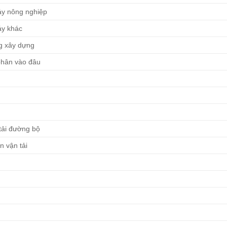
áy nông nghiệp
áy khác
ng xây dựng
phân vào đâu
 tải đường bộ
n vận tải