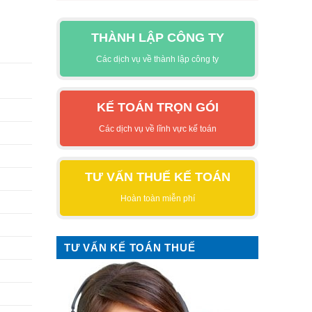
THÀNH LẬP CÔNG TY
Các dịch vụ về thành lập công ty
KẾ TOÁN TRỌN GÓI
Các dịch vụ về lĩnh vực kế toán
TƯ VẤN THUẾ KẾ TOÁN
Hoàn toàn miễn phí
TƯ VẤN KẾ TOÁN THUẾ