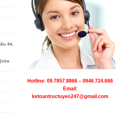
iều 44,
 (sửa
Hotline: 09.7857.8866 – 0946.724.666
Email:
ketoantructuyen247@gmail.com