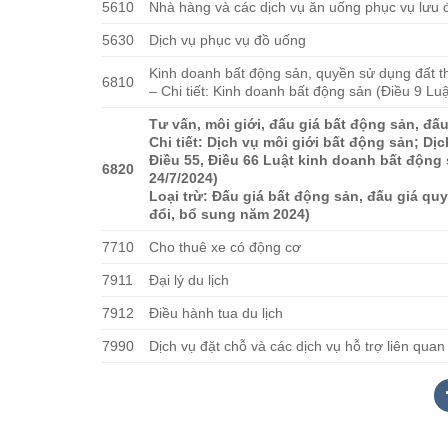
5610
Nhà hàng và các dịch vụ ăn uống phục vụ lưu
5630
Dịch vụ phục vụ đồ uống
Kinh doanh bất động sản, quyền sử dụng đất t
6810
– Chi tiết: Kinh doanh bất động sản (Điều 9 L
Tư vấn, môi giới, đấu giá bất động sản, đấ
Chi tiết: Dịch vụ môi giới bất động sản; Dị
Điều 55, Điều 66 Luật kinh doanh bất động
6820
24/7/2024)
Loại trừ: Đấu giá bất động sản, đấu giá qu
đổi, bổ sung năm 2024)
7710
Cho thuê xe có động cơ
7911
Đại lý du lịch
7912
Điều hành tua du lịch
7990
Dịch vụ đặt chỗ và các dịch vụ hỗ trợ liên quan