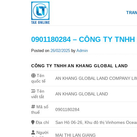
Skip
to
TRA
content
0901180284 – CÔNG TY TNH
Posted on
26/02/2025
by
Admin
CÔNG TY TNHH AN KHANG GLOBAL LAND
Tên
AN KHANG GLOBAL LAND COMPANY LI
quốc tế
Tên
AN KHANG GLOBAL LAND
viết tắt
Mã số
0901180284
thuế
Địa chỉ
San Hô 06-26, Khu đô thị Vinhomes Ocea
Người
MAI THỊ LAN GIANG