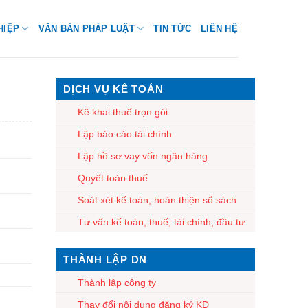
HIỆP
VĂN BẢN PHÁP LUẬT
TIN TỨC
LIÊN HỆ
DỊCH VỤ KẾ TOÁN
Kê khai thuế trọn gói
Lập báo cáo tài chính
Lập hồ sơ vay vốn ngân hàng
Quyết toán thuế
Soát xét kế toán, hoàn thiện sổ sách
Tư vấn kế toán, thuế, tài chính, đầu tư
THÀNH LẬP DN
Thành lập công ty
Thay đổi nội dung đăng ký KD