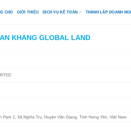
NG CHỦ
GIỚI THIỆU
DỊCH VỤ KẾ TOÁN
THÀNH LẬP DOANH NG
H AN KHANG GLOBAL LAND
MITED
n Park 2, Xã Nghĩa Trụ, Huyện Văn Giang, Tỉnh Hưng Yên, Việt Nam