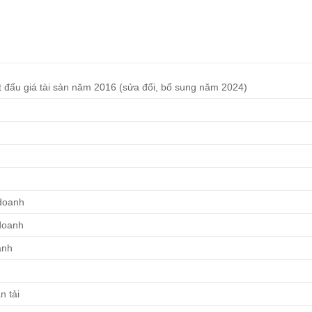
ật đấu giá tài sản năm 2016 (sửa đổi, bổ sung năm 2024)
 doanh
doanh
anh
n tải