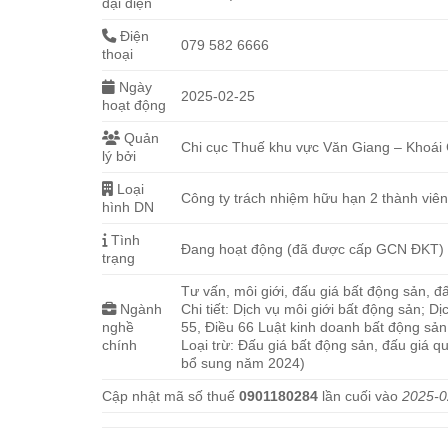
đại diện
Điện
079 582 6666
thoại
Ngày
2025-02-25
hoạt động
Quản
Chi cục Thuế khu vực Văn Giang – Khoái
lý bởi
Loại
Công ty trách nhiệm hữu hạn 2 thành viên
hình DN
Tình
Đang hoạt động (đã được cấp GCN ĐKT)
trạng
Tư vấn, môi giới, đấu giá bất động sản, 
Ngành
Chi tiết: Dịch vụ môi giới bất động sản; D
nghề
55, Điều 66 Luật kinh doanh bất động sả
chính
Loại trừ: Đấu giá bất động sản, đấu giá q
bổ sung năm 2024)
Cập nhật mã số thuế
0901180284
lần cuối vào
2025-0