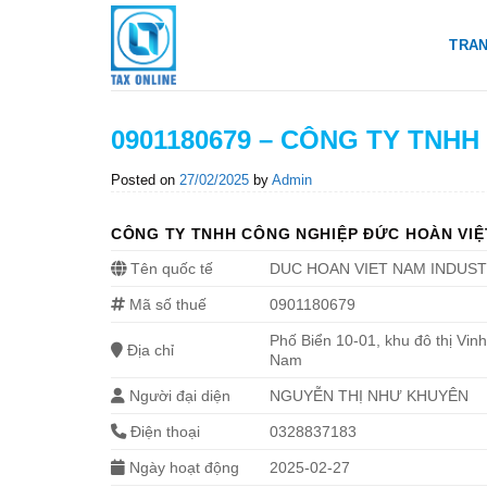
Skip
to
TRA
content
0901180679 – CÔNG TY TNH
Posted on
27/02/2025
by
Admin
CÔNG TY TNHH CÔNG NGHIỆP ĐỨC HOÀN VIỆ
Tên quốc tế
DUC HOAN VIET NAM INDUST
Mã số thuế
0901180679
Phố Biển 10-01, khu đô thị Vi
Địa chỉ
Nam
Người đại diện
NGUYỄN THỊ NHƯ KHUYÊN
Điện thoại
0328837183
Ngày hoạt động
2025-02-27