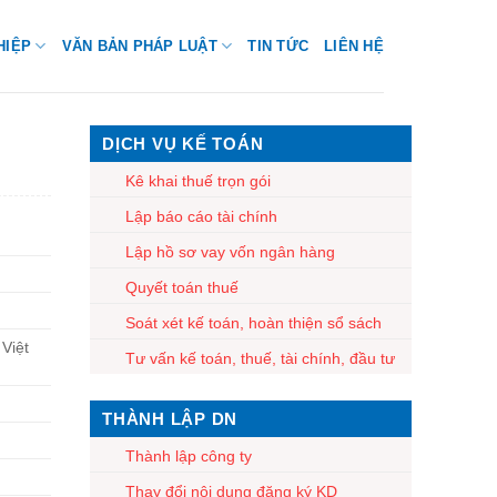
HIỆP
VĂN BẢN PHÁP LUẬT
TIN TỨC
LIÊN HỆ
DỊCH VỤ KẾ TOÁN
Kê khai thuế trọn gói
Lập báo cáo tài chính
Lập hồ sơ vay vốn ngân hàng
Quyết toán thuế
Soát xét kế toán, hoàn thiện sổ sách
Việt
Tư vấn kế toán, thuế, tài chính, đầu tư
THÀNH LẬP DN
Thành lập công ty
Thay đổi nội dung đăng ký KD