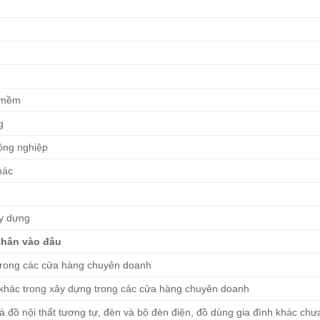
n mềm
g
ông nghiệp
hác
ây dựng
hân vào đâu
c trong các cửa hàng chuyên doanh
ặt khác trong xây dựng trong các cửa hàng chuyên doanh
và đồ nội thất tương tự, đèn và bộ đèn điện, đồ dùng gia đình khác ch