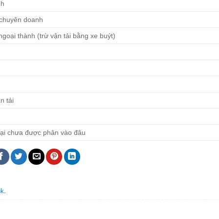
nh
 chuyên doanh
goại thành (trừ vận tải bằng xe buýt)
n tải
 lại chưa được phân vào đâu
nk
.