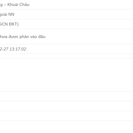
ng – Khoái Châu
goài NN
 GCN ĐKT)
chưa được phân vào đâu
2-27 13:17:02
.