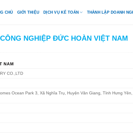
NG CHỦ
GIỚI THIỆU
DỊCH VỤ KẾ TOÁN
THÀNH LẬP DOANH NG
H CÔNG NGHIỆP ĐỨC HOÀN VIỆT NAM
T NAM
RY CO.,LTD
nhomes Ocean Park 3, Xã Nghĩa Trụ, Huyện Văn Giang, Tỉnh Hưng Yên, 