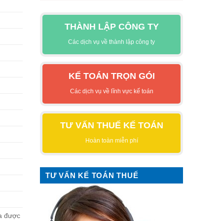
THÀNH LẬP CÔNG TY
Các dịch vụ về thành lập công ty
KẾ TOÁN TRỌN GÓI
Các dịch vụ về lĩnh vực kế toán
TƯ VẤN THUẾ KẾ TOÁN
Hoàn toàn miễn phí
TƯ VẤN KẾ TOÁN THUẾ
ưa được