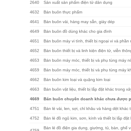
2640
Sản xuất sản phẩm điện tử dân dụng
4632
Bán buôn thực phẩm
4641
Bán buôn vải, hàng may sẵn, giày dép
4649
Bán buôn đồ dùng khác cho gia đình
4651
Bán buôn máy vi tính, thiết bị ngoại vi và phầ
4652
Bán buôn thiết bị và linh kiện điện tử, viễn thôn
4653
Bán buôn máy móc, thiết bị và phụ tùng máy n
4659
Bán buôn máy móc, thiết bị và phụ tùng máy k
4662
Bán buôn kim loại và quặng kim loại
4663
Bán buôn vật liệu, thiết bị lắp đặt khác trong x
4669
Bán buôn chuyên doanh khác chưa được p
4751
Bán lẻ vải, len, sợi, chỉ khâu và hàng dệt khá
4752
Bán lẻ đồ ngũ kim, sơn, kính và thiết bị lắp đ
Bán lẻ đồ điện gia dụng, giường, tủ, bàn, ghế 
4759