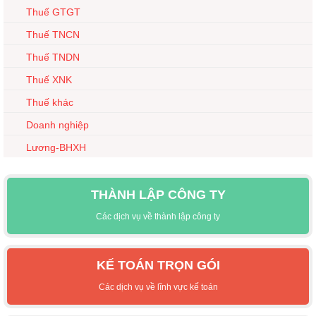
Thuế GTGT
Thuế TNCN
Thuế TNDN
Thuế XNK
Thuế khác
Doanh nghiệp
Lương-BHXH
THÀNH LẬP CÔNG TY
Các dịch vụ về thành lập công ty
KẾ TOÁN TRỌN GÓI
Các dịch vụ về lĩnh vực kế toán