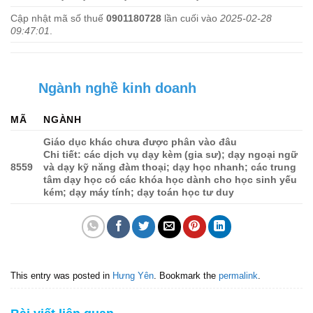
Cập nhật mã số thuế
0901180728
lần cuối vào
2025-02-28
09:47:01
.
Ngành nghề kinh doanh
MÃ
NGÀNH
Giáo dục khác chưa được phân vào đâu
Chi tiết: các dịch vụ dạy kèm (gia sư); dạy ngoại ngữ
8559
và dạy kỹ năng đàm thoại; dạy học nhanh; các trung
tâm dạy học có các khóa học dành cho học sinh yếu
kém; dạy máy tính; dạy toán học tư duy
This entry was posted in
Hưng Yên
. Bookmark the
permalink
.