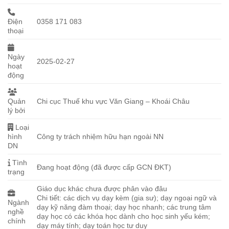
Điện
0358 171 083
thoại
Ngày
2025-02-27
hoạt
động
Quản
Chi cục Thuế khu vực Văn Giang – Khoái Châu
lý bởi
Loại
hình
Công ty trách nhiệm hữu hạn ngoài NN
DN
Tình
Đang hoạt động (đã được cấp GCN ĐKT)
trạng
Giáo dục khác chưa được phân vào đâu
Chi tiết: các dịch vụ dạy kèm (gia sư); dạy ngoại ngữ và
Ngành
dạy kỹ năng đàm thoại; dạy học nhanh; các trung tâm
nghề
dạy học có các khóa học dành cho học sinh yếu kém;
chính
dạy máy tính; dạy toán học tư duy