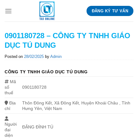
Skip
ĐĂNG KÝ TƯ VẤN
to
content
0901180728 – CÔNG TY TNHH GIÁO
DỤC TÚ DUNG
Posted on
28/02/2025
by
Admin
CÔNG TY TNHH GIÁO DỤC TÚ DUNG
Mã
số
0901180728
thuế
Địa
Thôn Đông Kết, Xã Đông Kết, Huyện Khoái Châu , Tỉnh
chỉ
Hưng Yên, Việt Nam
Người
ĐẶNG ĐÌNH TÚ
đại
diện