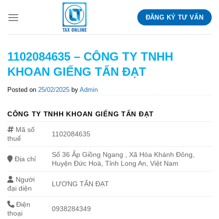
Skip
ĐĂNG KÝ TƯ VẤN
to
content
1102084635 – CÔNG TY TNHH
KHOAN GIẾNG TẤN ĐẠT
Posted on
25/02/2025
by
Admin
CÔNG TY TNHH KHOAN GIẾNG TẤN ĐẠT
Mã số
1102084635
thuế
Số 36 Ấp Giồng Ngang , Xã Hòa Khánh Đông,
Địa chỉ
Huyện Đức Hoà, Tỉnh Long An, Việt Nam
Người
LƯƠNG TẤN ĐẠT
đại diện
Điện
0938284349
thoại