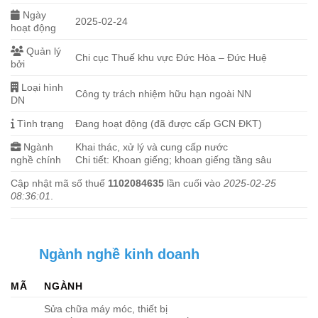
Ngày
2025-02-24
hoạt động
Quản lý
Chi cục Thuế khu vực Đức Hòa – Đức Huệ
bởi
Loại hình
Công ty trách nhiệm hữu hạn ngoài NN
DN
Tình trạng
Đang hoạt động (đã được cấp GCN ĐKT)
Ngành
Khai thác, xử lý và cung cấp nước
nghề chính
Chi tiết: Khoan giếng; khoan giếng tầng sâu
Cập nhật mã số thuế
1102084635
lần cuối vào
2025-02-25
08:36:01
.
Ngành nghề kinh doanh
MÃ
NGÀNH
Sửa chữa máy móc, thiết bị