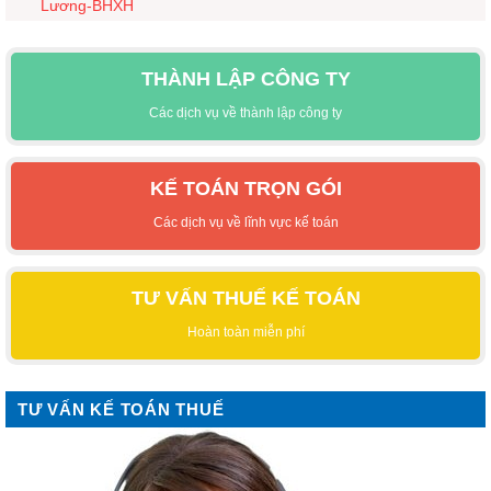
Lương-BHXH
THÀNH LẬP CÔNG TY
Các dịch vụ về thành lập công ty
KẾ TOÁN TRỌN GÓI
Các dịch vụ về lĩnh vực kế toán
TƯ VẤN THUẾ KẾ TOÁN
Hoàn toàn miễn phí
TƯ VẤN KẾ TOÁN THUẾ