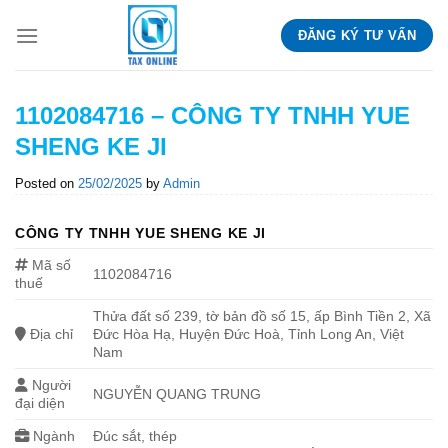
Skip
ĐĂNG KÝ TƯ VẤN
to
content
1102084716 – CÔNG TY TNHH YUE
SHENG KE JI
Posted on
25/02/2025
by
Admin
CÔNG TY TNHH YUE SHENG KE JI
Mã số
1102084716
thuế
Thửa đất số 239, tờ bản đồ số 15, ấp Bình Tiền 2, Xã
Địa chỉ
Đức Hòa Hạ, Huyện Đức Hoà, Tỉnh Long An, Việt
Nam
Người
NGUYỄN QUANG TRUNG
đại diện
Ngành
Đúc sắt, thép