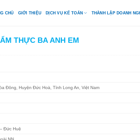
NG CHỦ
GIỚI THIỆU
DỊCH VỤ KẾ TOÁN
THÀNH LẬP DOANH NG
H ẨM THỰC BA ANH EM
òa Đông, Huyện Đức Hoà, Tỉnh Long An, Việt Nam
 – Đức Huệ
goài NN