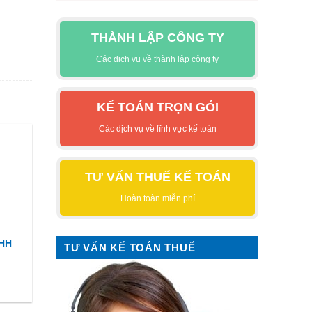
THÀNH LẬP CÔNG TY
Các dịch vụ về thành lập công ty
KẾ TOÁN TRỌN GÓI
Các dịch vụ về lĩnh vực kế toán
TƯ VẤN THUẾ KẾ TOÁN
Hoàn toàn miễn phí
NHH
TƯ VẤN KẾ TOÁN THUẾ