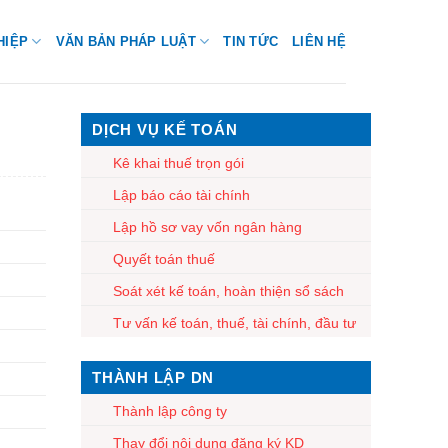
HIỆP
VĂN BẢN PHÁP LUẬT
TIN TỨC
LIÊN HỆ
DỊCH VỤ KẾ TOÁN
Kê khai thuế trọn gói
Lập báo cáo tài chính
Lập hồ sơ vay vốn ngân hàng
Quyết toán thuế
Soát xét kế toán, hoàn thiện sổ sách
Tư vấn kế toán, thuế, tài chính, đầu tư
THÀNH LẬP DN
Thành lập công ty
Thay đổi nội dung đăng ký KD