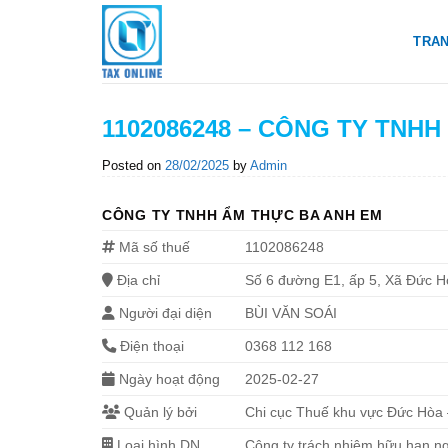
Skip
to
TRA
content
1102086248 – CÔNG TY TNH
Posted on
28/02/2025
by
Admin
CÔNG TY TNHH ẨM THỰC BA ANH EM
Mã số thuế
1102086248
Địa chỉ
Số 6 đường E1, ấp 5, Xã Đức H
Người đại diện
BÙI VĂN SOÁI
Điện thoại
0368 112 168
Ngày hoạt động
2025-02-27
Quản lý bởi
Chi cục Thuế khu vực Đức Hòa
Loại hình DN
Công ty trách nhiệm hữu hạn n