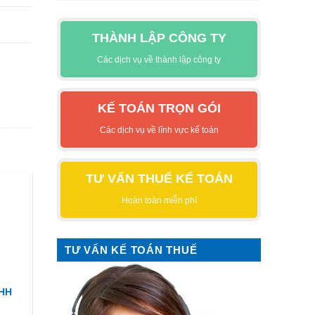
THÀNH LẬP CÔNG TY
Các dịch vụ về thành lập công ty
KẾ TOÁN TRỌN GÓI
Các dịch vụ về lĩnh vực kế toán
TƯ VẤN THUẾ KẾ TOÁN
Hoàn toàn miễn phí
TƯ VẤN KẾ TOÁN THUẾ
NHH