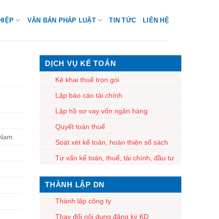
HIỆP
VĂN BẢN PHÁP LUẬT
TIN TỨC
LIÊN HỆ
DỊCH VỤ KẾ TOÁN
Kê khai thuế trọn gói
Lập báo cáo tài chính
Lập hồ sơ vay vốn ngân hàng
Quyết toán thuế
 Nam
Soát xét kế toán, hoàn thiện sổ sách
Tư vấn kế toán, thuế, tài chính, đầu tư
THÀNH LẬP DN
Thành lập công ty
Thay đổi nội dung đăng ký KD