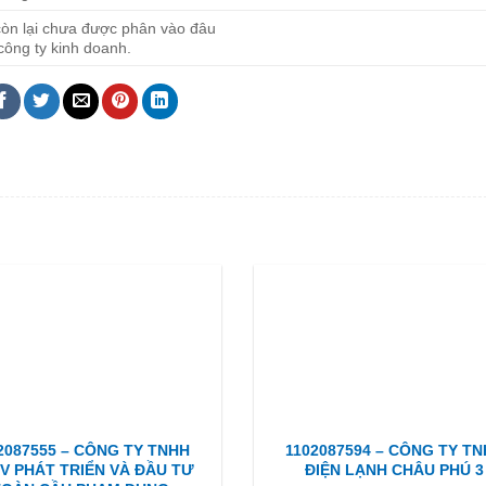
còn lại chưa được phân vào đâu
công ty kinh doanh.
2087555 – CÔNG TY TNHH
1102087594 – CÔNG TY T
V PHÁT TRIỂN VÀ ĐẦU TƯ
ĐIỆN LẠNH CHÂU PHÚ 3