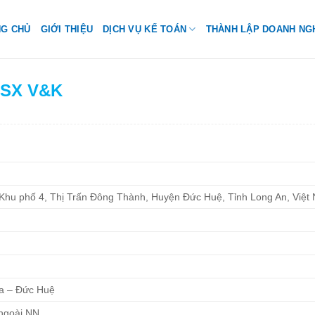
NG CHỦ
GIỚI THIỆU
DỊCH VỤ KẾ TOÁN
THÀNH LẬP DOANH NG
 SX V&K
 Khu phố 4, Thị Trấn Đông Thành, Huyện Đức Huệ, Tỉnh Long An, Việt
òa – Đức Huệ
 ngoài NN