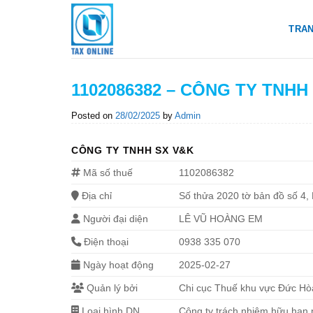
Skip
to
TRA
content
1102086382 – CÔNG TY TNHH
Posted on
28/02/2025
by
Admin
CÔNG TY TNHH SX V&K
Mã số thuế
1102086382
Địa chỉ
Số thửa 2020 tờ bản đồ số 4,
Người đại diện
LÊ VŨ HOÀNG EM
Điện thoại
0938 335 070
Ngày hoạt động
2025-02-27
Quản lý bởi
Chi cục Thuế khu vực Đức H
Loại hình DN
Công ty trách nhiệm hữu hạn