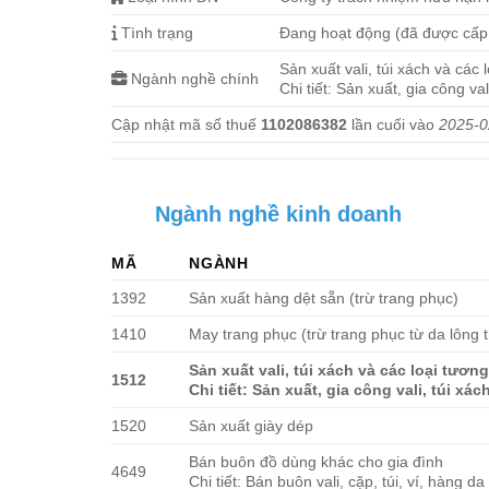
Tình trạng
Đang hoạt động (đã được cấ
Sản xuất vali, túi xách và các
Ngành nghề chính
Chi tiết: Sản xuất, gia công val
Cập nhật mã số thuế
1102086382
lần cuối vào
2025-0
Ngành nghề kinh doanh
MÃ
NGÀNH
1392
Sản xuất hàng dệt sẵn (trừ trang phục)
1410
May trang phục (trừ trang phục từ da lông 
Sản xuất vali, túi xách và các loại tươn
1512
Chi tiết: Sản xuất, gia công vali, túi xác
1520
Sản xuất giày dép
Bán buôn đồ dùng khác cho gia đình
4649
Chi tiết: Bán buôn vali, cặp, túi, ví, hàng d