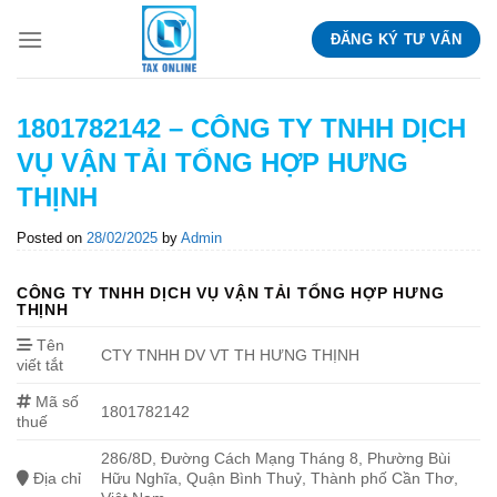
Skip
ĐĂNG KÝ TƯ VẤN
to
content
1801782142 – CÔNG TY TNHH DỊCH
VỤ VẬN TẢI TỔNG HỢP HƯNG
THỊNH
Posted on
28/02/2025
by
Admin
CÔNG TY TNHH DỊCH VỤ VẬN TẢI TỔNG HỢP HƯNG
THỊNH
Tên
CTY TNHH DV VT TH HƯNG THỊNH
viết tắt
Mã số
1801782142
thuế
286/8D, Đường Cách Mạng Tháng 8, Phường Bùi
Địa chỉ
Hữu Nghĩa, Quận Bình Thuỷ, Thành phố Cần Thơ,