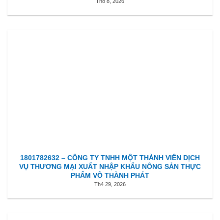
Th8 8, 2026
1801782632 – CÔNG TY TNHH MỘT THÀNH VIÊN DỊCH
VỤ THƯƠNG MẠI XUẤT NHẬP KHẨU NÔNG SẢN THỰC
PHẨM VÕ THÀNH PHÁT
Th4 29, 2026