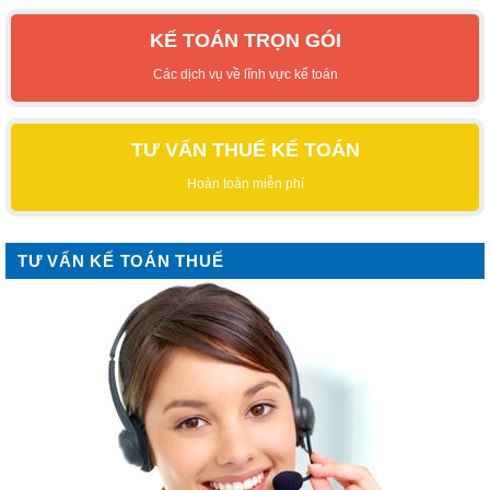
KẾ TOÁN TRỌN GÓI
Các dịch vụ về lĩnh vực kế toán
TƯ VẤN THUẾ KẾ TOÁN
Hoàn toàn miễn phí
TƯ VẤN KẾ TOÁN THUẾ