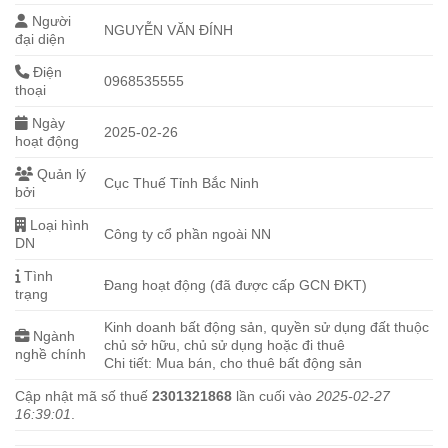
Người
NGUYỄN VĂN ĐÍNH
đại diện
Điện
0968535555
thoại
Ngày
2025-02-26
hoạt động
Quản lý
Cục Thuế Tỉnh Bắc Ninh
bởi
Loại hình
Công ty cổ phần ngoài NN
DN
Tình
Đang hoạt động (đã được cấp GCN ĐKT)
trạng
Kinh doanh bất động sản, quyền sử dụng đất thuộc
Ngành
chủ sở hữu, chủ sử dụng hoặc đi thuê
nghề chính
Chi tiết: Mua bán, cho thuê bất động sản
Cập nhật mã số thuế
2301321868
lần cuối vào
2025-02-27
16:39:01
.