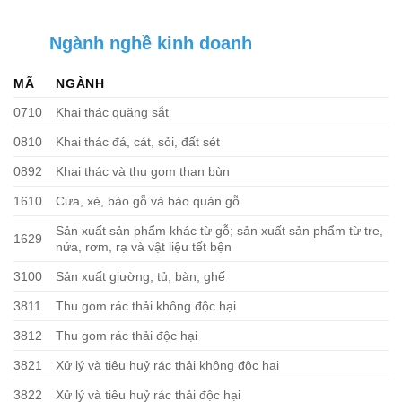
Ngành nghề kinh doanh
MÃ
NGÀNH
0710
Khai thác quặng sắt
0810
Khai thác đá, cát, sỏi, đất sét
0892
Khai thác và thu gom than bùn
1610
Cưa, xẻ, bào gỗ và bảo quản gỗ
Sản xuất sản phẩm khác từ gỗ; sản xuất sản phẩm từ tre,
1629
nứa, rơm, rạ và vật liệu tết bện
3100
Sản xuất giường, tủ, bàn, ghế
3811
Thu gom rác thải không độc hại
3812
Thu gom rác thải độc hại
3821
Xử lý và tiêu huỷ rác thải không độc hại
3822
Xử lý và tiêu huỷ rác thải độc hại