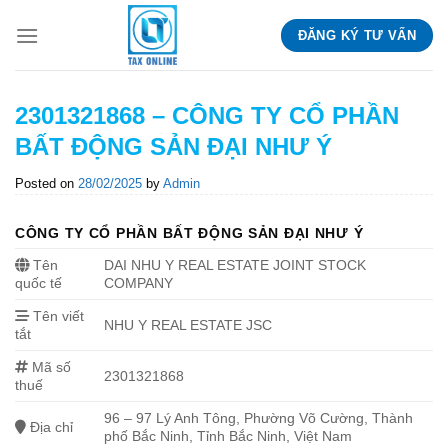
Skip
ĐĂNG KÝ TƯ VẤN
to
content
2301321868 – CÔNG TY CỔ PHẦN
BẤT ĐỘNG SẢN ĐẠI NHƯ Ý
Posted on
28/02/2025
by
Admin
CÔNG TY CỔ PHẦN BẤT ĐỘNG SẢN ĐẠI NHƯ Ý
Tên
DAI NHU Y REAL ESTATE JOINT STOCK
quốc tế
COMPANY
Tên viết
NHU Y REAL ESTATE JSC
tắt
Mã số
2301321868
thuế
96 – 97 Lý Anh Tông, Phường Võ Cường, Thành
Địa chỉ
phố Bắc Ninh, Tỉnh Bắc Ninh, Việt Nam