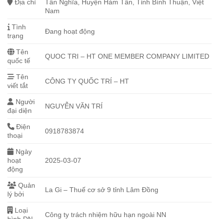
Địa chỉ
Tân Nghĩa, Huyện Hàm Tân, Tỉnh Bình Thuận, Việt
Nam
Tình
Đang hoạt động
trạng
Tên
QUOC TRI – HT ONE MEMBER COMPANY LIMITED
quốc tế
Tên
CÔNG TY QUỐC TRÍ – HT
viết tắt
Người
NGUYỄN VĂN TRÍ
đại diện
Điện
0918783874
thoại
Ngày
hoạt
2025-03-07
động
Quản
La Gi – Thuế cơ sở 9 tỉnh Lâm Đồng
lý bởi
Loại
Công ty trách nhiệm hữu hạn ngoài NN
hình DN