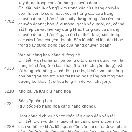
xây dựng trong các cửa hàng chuyên doanh
Chi tiết: bán lẻ đồ ngũ kim trong các cửa hàng chuyên
doanh; bán lẻ sơn, màu, véc ni trong các cửa hàng
chuyên doanh; bán lẻ kính xây dựng trong các cửa hàng
4752
chuyên doanh; bán lẻ xi măng, gạch xây, ngói, đá, cát sỏi,
sắt thép và vật liệu xây dựng khác trong các cửa hàng
chuyên doanh; bán lẻ gạch ốp lát, thiết bị vệ sinh trong
các cửa hàng chuyên doanh; Bán lẻ thiết bị lắp đặt khác
trong xây dựng trong các cửa hàng chuyên doanh
Vận tải hàng hóa bằng đường bộ
Chi tiết: Vận tải hàng hóa bằng ô tô chuyên dụng; vận tải
hàng hóa bằng ô tô loại khác (trừ ô tô chuyên dụng); vận
4933
tải hàng hóa bằng xe có động cơ loại khác; vận tải hàng
hóa bằng xe thô sơ; Vận tải hàng hóa bằng phương tiện
đường bộ khác; (trừ hóa lỏng khí để vận chuyển).
5210
Kho bãi và lưu giữ hàng hóa
Bốc xếp hàng hóa
5224
(trừ bốc xếp hàng hóa cảng hàng không).
Hoạt động dịch vụ hỗ trợ khác liên quan đến vận tải
Chi tiết: Dịch vụ đại lý, giao nhận vận chuyển; Logistics;
5229
dịch vụ hỗ trợ khác liên quan đến vận tải chưa được phân
vào đâu (trừ hóa lỏng khí để vận chuyển và hoạt động liên