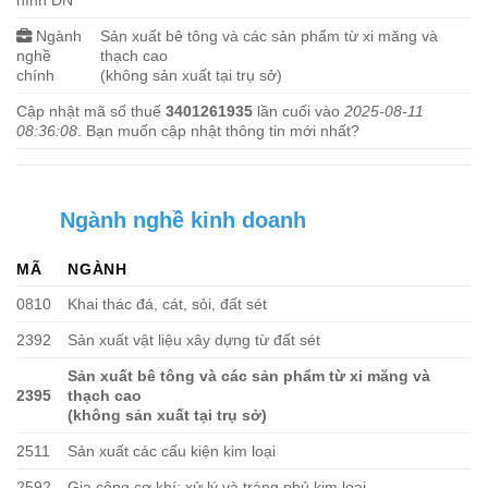
Ngành
Sản xuất bê tông và các sản phẩm từ xi măng và
nghề
thạch cao
chính
(không sản xuất tại trụ sở)
Cập nhật mã số thuế
3401261935
lần cuối vào
2025-08-11
08:36:08
. Bạn muốn cập nhật thông tin mới nhất?
Ngành nghề kinh doanh
MÃ
NGÀNH
0810
Khai thác đá, cát, sỏi, đất sét
2392
Sản xuất vật liệu xây dựng từ đất sét
Sản xuất bê tông và các sản phẩm từ xi măng và
2395
thạch cao
(không sản xuất tại trụ sở)
2511
Sản xuất các cấu kiện kim loại
2592
Gia công cơ khí; xử lý và tráng phủ kim loại