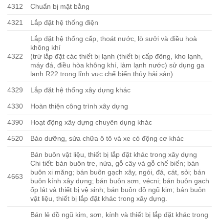
4312
Chuẩn bị mặt bằng
4321
Lắp đặt hệ thống điện
Lắp đặt hệ thống cấp, thoát nước, lò sưởi và điều hoà
không khí
4322
(trừ lắp đặt các thiết bị lạnh (thiết bị cấp đông, kho lạnh,
máy đá, điều hòa không khí, làm lạnh nước) sử dụng ga
lạnh R22 trong lĩnh vực chế biến thủy hải sản)
4329
Lắp đặt hệ thống xây dựng khác
4330
Hoàn thiện công trình xây dựng
4390
Hoạt động xây dựng chuyên dụng khác
4520
Bảo dưỡng, sửa chữa ô tô và xe có động cơ khác
Bán buôn vật liệu, thiết bị lắp đặt khác trong xây dựng
Chi tiết: bán buôn tre, nứa, gỗ cây và gỗ chế biến; bán
buôn xi măng; bán buôn gạch xây, ngói, đá, cát, sỏi; bán
4663
buôn kính xây dựng; bán buôn sơn, vécni; bán buôn gạch
ốp lát và thiết bị vệ sinh; bán buôn đồ ngũ kim; bán buôn
vật liệu, thiết bị lắp đặt khác trong xây dựng.
Bán lẻ đồ ngũ kim, sơn, kính và thiết bị lắp đặt khác trong