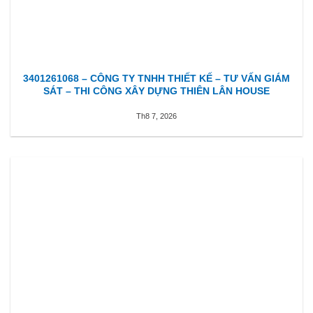
3401261068 – CÔNG TY TNHH THIẾT KẾ – TƯ VẤN GIÁM
SÁT – THI CÔNG XÂY DỰNG THIÊN LÂN HOUSE
Th8 7, 2026