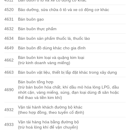
4511
Bán buôn ô tô và xe có động cơ khác
4520
Bảo dưỡng, sửa chữa ô tô và xe có động cơ khác
4631
Bán buôn gạo
4632
Bán buôn thực phẩm
4634
Bán buôn sản phẩm thuốc lá, thuốc lào
4649
Bán buôn đồ dùng khác cho gia đình
Bán buôn kim loại và quặng kim loại
4662
(trừ kinh doanh vàng miếng)
4663
Bán buôn vật liệu, thiết bị lắp đặt khác trong xây dựng
Bán buôn tổng hợp
(trừ bán buôn hóa chất, khí dầu mỏ hóa lỏng LPG, dầu
4690
nhớt cặn, vàng miếng, súng, đạn loại dùng đi săn hoặc
thể thao và tiền kim khí)
Vận tải hành khách đường bộ khác
4932
(theo hợp đồng, theo tuyến cố định)
Vận tải hàng hóa bằng đường bộ
4933
(trừ hoá lỏng khí để vận chuyển)