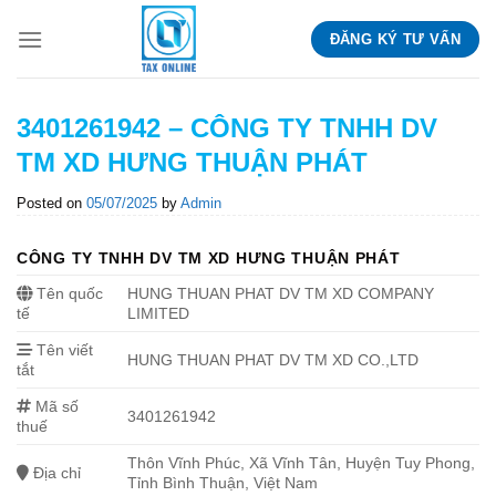
Skip
ĐĂNG KÝ TƯ VẤN
to
content
3401261942 – CÔNG TY TNHH DV
TM XD HƯNG THUẬN PHÁT
Posted on
05/07/2025
by
Admin
CÔNG TY TNHH DV TM XD HƯNG THUẬN PHÁT
Tên quốc
HUNG THUAN PHAT DV TM XD COMPANY
tế
LIMITED
Tên viết
HUNG THUAN PHAT DV TM XD CO.,LTD
tắt
Mã số
3401261942
thuế
Thôn Vĩnh Phúc, Xã Vĩnh Tân, Huyện Tuy Phong,
Địa chỉ
Tỉnh Bình Thuận, Việt Nam