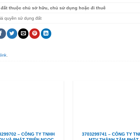
đất thuộc chủ sở hữu, chủ sử dụng hoặc đi thuê
giá quyền sử dụng đất
link
.
3299702 – CÔNG TY TNHH
3703299741 – CÔNG TY T
DV VÀ PHÁT TRIỂN NGỌC
MTV THÀNH TÂM PHÁT