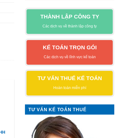
THÀNH LẬP CÔNG TY
Các dịch vụ về thành lập công ty
KẾ TOÁN TRỌN GÓI
Các dịch vụ về lĩnh vực kế toán
TƯ VẤN THUẾ KẾ TOÁN
Hoàn toàn miễn phí
TƯ VẤN KẾ TOÁN THUẾ
NHH