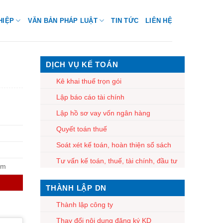
HIỆP
VĂN BẢN PHÁP LUẬT
TIN TỨC
LIÊN HỆ
DỊCH VỤ KẾ TOÁN
Kê khai thuế trọn gói
Lập báo cáo tài chính
Lập hồ sơ vay vốn ngân hàng
Quyết toán thuế
Soát xét kế toán, hoàn thiện sổ sách
Tư vấn kế toán, thuế, tài chính, đầu tư
am
THÀNH LẬP DN
Thành lập công ty
Thay đổi nội dung đăng ký KD