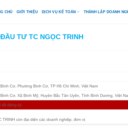
NG CHỦ
GIỚI THIỆU
DỊCH VỤ KẾ TOÁN
THÀNH LẬP DOANH NG
H ĐẦU TƯ TC NGỌC TRINH
 Bình Cơ, Phường Bình Cơ, TP Hồ Chí Minh, Việt Nam
 Bình Cơ, Xã Bình Mỹ, Huyện Bắc Tân Uyên, Tỉnh Bình Dương, Việt N
ỉ đã đăng ký
TRINH còn đại diện các doanh nghiệp, đơn vị: