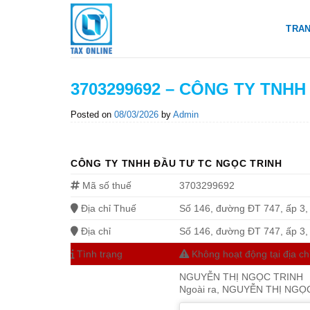
Skip
to
TRA
content
3703299692 – CÔNG TY TNH
Posted on
08/03/2026
by
Admin
CÔNG TY TNHH ĐẦU TƯ TC NGỌC TRINH
Mã số thuế
3703299692
Địa chỉ Thuế
Số 146, đường ĐT 747, ấp 3,
Địa chỉ
Số 146, đường ĐT 747, ấp 3,
Tình trạng
Không hoạt động tại địa ch
NGUYỄN THỊ NGỌC TRINH
Ngoài ra, NGUYỄN THỊ NGỌC 