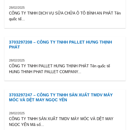
28/02/2025
CÔNG TY TNHH DỊCH VỤ SỮA CHỮA Ô TÔ BÌNH AN PHÁT Tên
quốc tế...
3703297208 – CÔNG TY TNHH PALLET HƯNG THỊNH
PHÁT
28/02/2025
CÔNG TY TNHH PALLET HƯNG THỊNH PHÁT Tên quốc tế
HUNG THINH PHAT PALLET COMPANY...
3703297247 – CÔNG TY TNHH SẢN XUẤT TMDV MÁY
MÓC VÀ DỆT MAY NGỌC YẾN
28/02/2025
CÔNG TY TNHH SẢN XUẤT TMDV MÁY MÓC VÀ DỆT MAY
NGỌC YẾN Mã số...