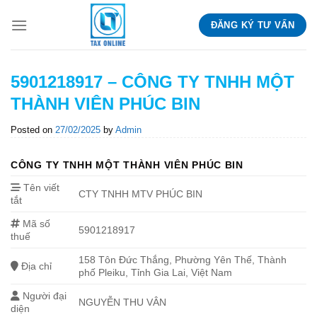
Skip
ĐĂNG KÝ TƯ VẤN
to
content
5901218917 – CÔNG TY TNHH MỘT
THÀNH VIÊN PHÚC BIN
Posted on
27/02/2025
by
Admin
CÔNG TY TNHH MỘT THÀNH VIÊN PHÚC BIN
Tên viết
CTY TNHH MTV PHÚC BIN
tắt
Mã số
5901218917
thuế
158 Tôn Đức Thắng, Phường Yên Thế, Thành
Địa chỉ
phố Pleiku, Tỉnh Gia Lai, Việt Nam
Người đại
NGUYỄN THU VÂN
diện