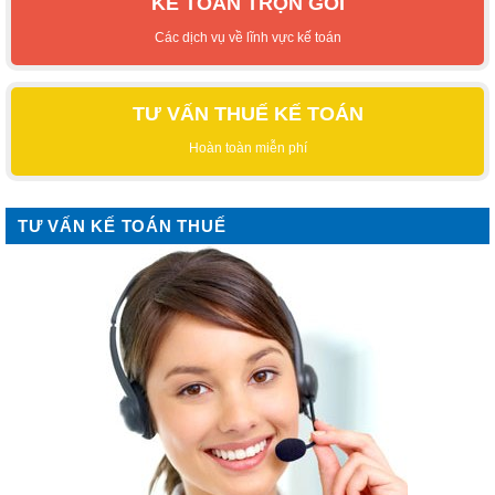
KẾ TOÁN TRỌN GÓI
Các dịch vụ về lĩnh vực kế toán
TƯ VẤN THUẾ KẾ TOÁN
Hoàn toàn miễn phí
TƯ VẤN KẾ TOÁN THUẾ