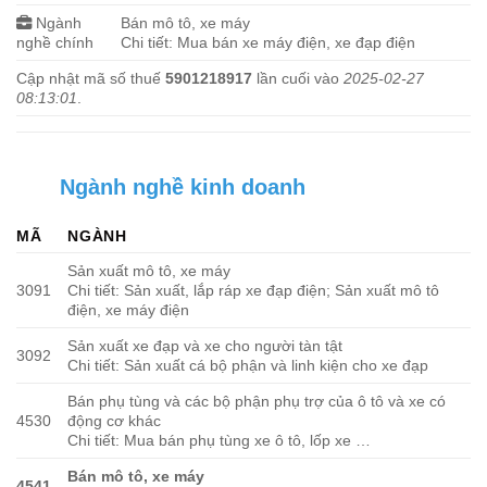
Ngành
Bán mô tô, xe máy
nghề chính
Chi tiết: Mua bán xe máy điện, xe đạp điện
Cập nhật mã số thuế
5901218917
lần cuối vào
2025-02-27
08:13:01
.
Ngành nghề kinh doanh
MÃ
NGÀNH
Sản xuất mô tô, xe máy
3091
Chi tiết: Sản xuất, lắp ráp xe đạp điện; Sản xuất mô tô
điện, xe máy điện
Sản xuất xe đạp và xe cho người tàn tật
3092
Chi tiết: Sản xuất cá bộ phận và linh kiện cho xe đạp
Bán phụ tùng và các bộ phận phụ trợ của ô tô và xe có
4530
động cơ khác
Chi tiết: Mua bán phụ tùng xe ô tô, lốp xe …
Bán mô tô, xe máy
4541