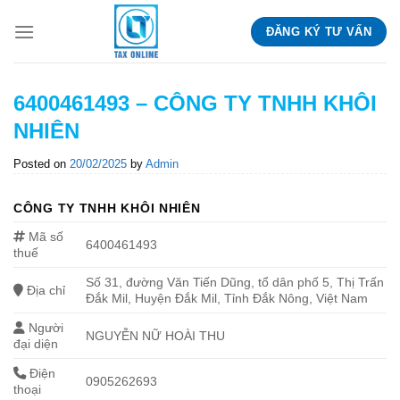
Skip
ĐĂNG KÝ TƯ VẤN
to
content
6400461493 – CÔNG TY TNHH KHÔI
NHIÊN
Posted on
20/02/2025
by
Admin
CÔNG TY TNHH KHÔI NHIÊN
Mã số
6400461493
thuế
Số 31, đường Văn Tiến Dũng, tổ dân phố 5, Thị Trấn
Địa chỉ
Đắk Mil, Huyện Đắk Mil, Tỉnh Đắk Nông, Việt Nam
Người
NGUYỄN NỮ HOÀI THU
đại diện
Điện
0905262693
thoại