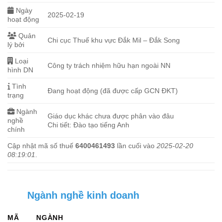
Ngày
2025-02-19
hoạt động
Quản
Chi cục Thuế khu vực Đắk Mil – Đắk Song
lý bởi
Loại
Công ty trách nhiệm hữu hạn ngoài NN
hình DN
Tình
Đang hoạt động (đã được cấp GCN ĐKT)
trạng
Ngành
Giáo dục khác chưa được phân vào đâu
nghề
Chi tiết: Đào tạo tiếng Anh
chính
Cập nhật mã số thuế
6400461493
lần cuối vào
2025-02-20
08:19:01
.
Ngành nghề kinh doanh
MÃ
NGÀNH