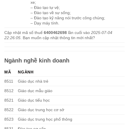
xe;
– Đào tạo tự vệ;
– Đào tạo về sự sống;
– Đào tạo kỹ năng nói trước công chúng;
– Dạy máy tính.
Cập nhật mã số thuế
6400462698
lần cuối vào
2025-07-04
22:26:05
. Bạn muốn cập nhật thông tin mới nhất?
Ngành nghề kinh doanh
MÃ
NGÀNH
8511
Giáo dục nhà trẻ
8512
Giáo dục mẫu giáo
8521
Giáo dục tiểu học
8522
Giáo dục trung học cơ sở
8523
Giáo dục trung học phổ thông
8531
Đào tạo sơ cấp