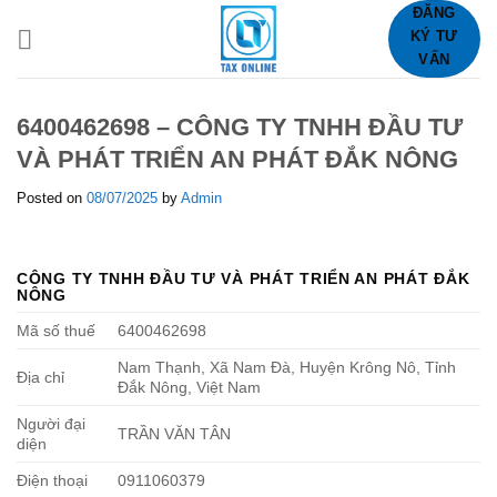
Skip
ĐĂNG
KÝ TƯ
to
VẤN
content
6400462698 – CÔNG TY TNHH ĐẦU TƯ
VÀ PHÁT TRIỂN AN PHÁT ĐẮK NÔNG
Posted on
08/07/2025
by
Admin
CÔNG TY TNHH ĐẦU TƯ VÀ PHÁT TRIỂN AN PHÁT ĐẮK
NÔNG
Mã số thuế
6400462698
Nam Thạnh, Xã Nam Đà, Huyện Krông Nô, Tỉnh
Địa chỉ
Đắk Nông, Việt Nam
Người đại
TRẦN VĂN TÂN
diện
Điện thoại
0911060379