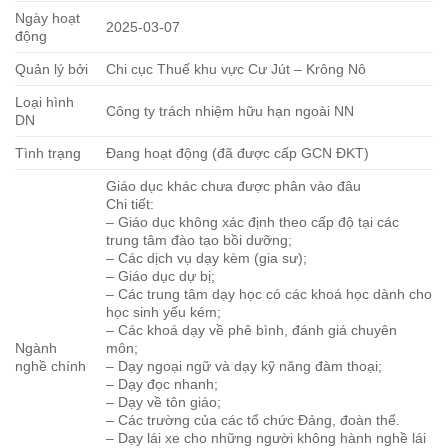
Ngày hoạt
2025-03-07
động
Quản lý bởi
Chi cục Thuế khu vực Cư Jút – Krông Nô
Loại hình
Công ty trách nhiệm hữu hạn ngoài NN
DN
Tình trạng
Đang hoạt động (đã được cấp GCN ĐKT)
Giáo dục khác chưa được phân vào đâu
Chi tiết:
– Giáo dục không xác định theo cấp độ tại các
trung tâm đào tạo bồi dưỡng;
– Các dịch vụ dạy kèm (gia sư);
– Giáo dục dự bị;
– Các trung tâm dạy học có các khoá học dành cho
học sinh yếu kém;
– Các khoá dạy về phê bình, đánh giá chuyên
Ngành
môn;
nghề chính
– Dạy ngoại ngữ và dạy kỹ năng đàm thoại;
– Dạy đọc nhanh;
– Dạy về tôn giáo;
– Các trường của các tổ chức Đảng, đoàn thể.
– Dạy lái xe cho những người không hành nghề lái