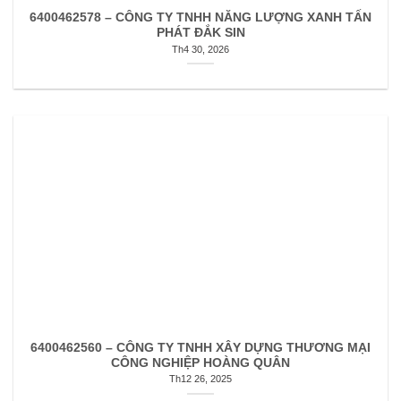
6400462578 – CÔNG TY TNHH NĂNG LƯỢNG XANH TẤN
PHÁT ĐẮK SIN
Th4 30, 2026
6400462560 – CÔNG TY TNHH XÂY DỰNG THƯƠNG MẠI
CÔNG NGHIỆP HOÀNG QUÂN
Th12 26, 2025