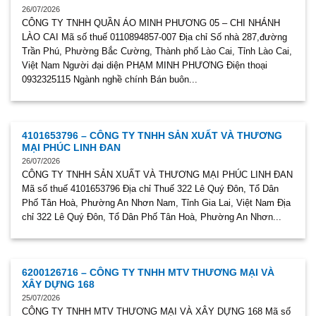
26/07/2026
CÔNG TY TNHH QUẦN ÁO MINH PHƯƠNG 05 – CHI NHÁNH
LÀO CAI Mã số thuế 0110894857-007 Địa chỉ Số nhà 287,đường
Trần Phú, Phường Bắc Cường, Thành phố Lào Cai, Tỉnh Lào Cai,
Việt Nam Người đại diện PHẠM MINH PHƯƠNG Điện thoại
0932325115 Ngành nghề chính Bán buôn...
4101653796 – CÔNG TY TNHH SẢN XUẤT VÀ THƯƠNG
MẠI PHÚC LINH ĐAN
26/07/2026
CÔNG TY TNHH SẢN XUẤT VÀ THƯƠNG MẠI PHÚC LINH ĐAN
Mã số thuế 4101653796 Địa chỉ Thuế 322 Lê Quý Đôn, Tổ Dân
Phố Tân Hoà, Phường An Nhơn Nam, Tỉnh Gia Lai, Việt Nam Địa
chỉ 322 Lê Quý Đôn, Tổ Dân Phố Tân Hoà, Phường An Nhơn...
6200126716 – CÔNG TY TNHH MTV THƯƠNG MẠI VÀ
XÂY DỰNG 168
25/07/2026
CÔNG TY TNHH MTV THƯƠNG MẠI VÀ XÂY DỰNG 168 Mã số