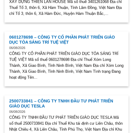
XÂY DỰNG THIÊN LÂN HOUSE Mã số thuế 3401261068 Địa chỉ
Thuế Tổ 3, thôn 6, Xã Hàm Thuận, Tỉnh Lâm Đồng, Việt Nam Địa
chỉ Tổ 3, thôn 6, Xã Hàm Đức, Huyện Hàm Thuận Bắc,...
0601278698 – CÔNG TY CỔ PHẦN PHÁT TRIỂN GIÁO
DỤC TỎA SÁNG TRÍ TUỆ VIỆT
06/08/2026
CÔNG TY CỔ PHẦN PHÁT TRIỂN GIÁO DỤC TỎA SÁNG TRÍ
TUỆ VIỆT Mã số thuế 0601278698 Địa chỉ Thuế Xóm Long
Thành, Xã Giao Bình, Tỉnh Ninh Bình, Việt Nam Địa chỉ Xóm Long
Thành, Xã Giao Bình, Tỉnh Ninh Bình, Việt Nam Tình trạng Đang
hoạt động Tên...
2500733841 – CÔNG TY TNHH ĐẦU TƯ PHÁT TRIỂN
GIÁO DỤC TESLA
06/08/2026
CÔNG TY TNHH ĐẦU TƯ PHÁT TRIỂN GIÁO DỤC TESLA Mã
số thuế 2500733841 Địa chỉ Thuế Khu tái định cư Liên Châu, thôn
Nhật Chiêu 4, Xã Liên Châu, Tỉnh Phú Thọ, Việt Nam Địa chỉ Khu