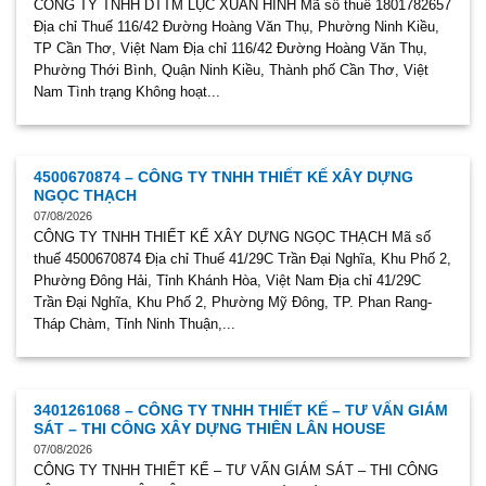
CÔNG TY TNHH DTTM LỤC XUÂN HINH Mã số thuế 1801782657
Địa chỉ Thuế 116/42 Đường Hoàng Văn Thụ, Phường Ninh Kiều,
TP Cần Thơ, Việt Nam Địa chỉ 116/42 Đường Hoàng Văn Thụ,
Phường Thới Bình, Quận Ninh Kiều, Thành phố Cần Thơ, Việt
Nam Tình trạng Không hoạt...
4500670874 – CÔNG TY TNHH THIẾT KẾ XÂY DỰNG
NGỌC THẠCH
07/08/2026
CÔNG TY TNHH THIẾT KẾ XÂY DỰNG NGỌC THẠCH Mã số
thuế 4500670874 Địa chỉ Thuế 41/29C Trần Đại Nghĩa, Khu Phố 2,
Phường Đông Hải, Tỉnh Khánh Hòa, Việt Nam Địa chỉ 41/29C
Trần Đại Nghĩa, Khu Phố 2, Phường Mỹ Đông, TP. Phan Rang-
Tháp Chàm, Tỉnh Ninh Thuận,...
3401261068 – CÔNG TY TNHH THIẾT KẾ – TƯ VẤN GIÁM
SÁT – THI CÔNG XÂY DỰNG THIÊN LÂN HOUSE
07/08/2026
CÔNG TY TNHH THIẾT KẾ – TƯ VẤN GIÁM SÁT – THI CÔNG