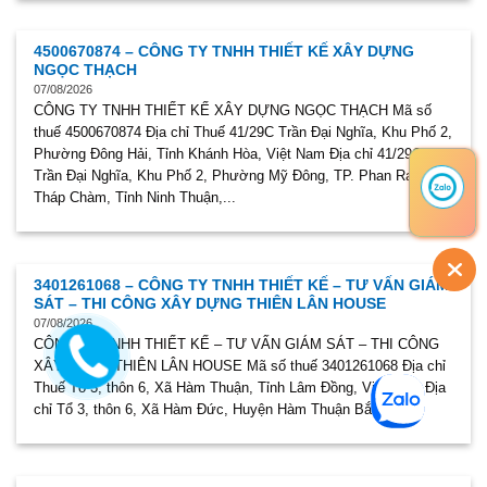
4500670874 – CÔNG TY TNHH THIẾT KẾ XÂY DỰNG
NGỌC THẠCH
07/08/2026
CÔNG TY TNHH THIẾT KẾ XÂY DỰNG NGỌC THẠCH Mã số
thuế 4500670874 Địa chỉ Thuế 41/29C Trần Đại Nghĩa, Khu Phố 2,
Phường Đông Hải, Tỉnh Khánh Hòa, Việt Nam Địa chỉ 41/29C
Trần Đại Nghĩa, Khu Phố 2, Phường Mỹ Đông, TP. Phan Rang-
Tháp Chàm, Tỉnh Ninh Thuận,...
3401261068 – CÔNG TY TNHH THIẾT KẾ – TƯ VẤN GIÁM
SÁT – THI CÔNG XÂY DỰNG THIÊN LÂN HOUSE
07/08/2026
CÔNG TY TNHH THIẾT KẾ – TƯ VẤN GIÁM SÁT – THI CÔNG
XÂY DỰNG THIÊN LÂN HOUSE Mã số thuế 3401261068 Địa chỉ
Thuế Tổ 3, thôn 6, Xã Hàm Thuận, Tỉnh Lâm Đồng, Việt Nam Địa
chỉ Tổ 3, thôn 6, Xã Hàm Đức, Huyện Hàm Thuận Bắc,...