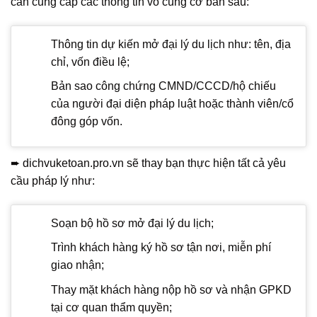
cần cung cấp các thông tin vô cùng cơ bản sau:
Thông tin dự kiến mở đại lý du lịch như: tên, địa
chỉ, vốn điều lệ;
Bản sao công chứng CMND/CCCD/hộ chiếu
của người đại diện pháp luật hoặc thành viên/cổ
đông góp vốn.
➨ dichvuketoan.pro.vn sẽ thay bạn thực hiện tất cả yêu
cầu pháp lý như:
Soạn bộ hồ sơ mở đại lý du lịch;
Trình khách hàng ký hồ sơ tận nơi, miễn phí
giao nhận;
Thay mặt khách hàng nộp hồ sơ và nhận GPKD
tại cơ quan thẩm quyền;