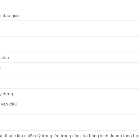
ng đấu giá)
n mềm
g
ây dựng
 vào đâu
á, thuốc lào chiếm tỷ trọng lớn trong các cửa hàng kinh doanh tổng hợ