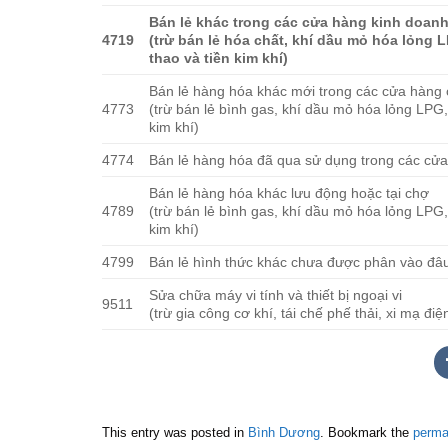
Bán lẻ khác trong các cửa hàng kinh doan
4719
(trừ bán lẻ hóa chất, khí dầu mỏ hóa lỏng 
thao và tiền kim khí)
Bán lẻ hàng hóa khác mới trong các cửa hàng
4773
(trừ bán lẻ bình gas, khí dầu mỏ hóa lỏng LPG,
kim khí)
4774
Bán lẻ hàng hóa đã qua sử dụng trong các cử
Bán lẻ hàng hóa khác lưu động hoặc tại chợ
4789
(trừ bán lẻ bình gas, khí dầu mỏ hóa lỏng LPG,
kim khí)
4799
Bán lẻ hình thức khác chưa được phân vào đâ
Sửa chữa máy vi tính và thiết bị ngoại vi
9511
(trừ gia công cơ khí, tái chế phế thải, xi mạ điện
This entry was posted in
Bình Dương
. Bookmark the
perma