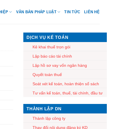
HIỆP
VĂN BẢN PHÁP LUẬT
TIN TỨC
LIÊN HỆ
DỊCH VỤ KẾ TOÁN
Kê khai thuế trọn gói
Lập báo cáo tài chính
Lập hồ sơ vay vốn ngân hàng
Quyết toán thuế
h
Soát xét kế toán, hoàn thiện sổ sách
Tư vấn kế toán, thuế, tài chính, đầu tư
THÀNH LẬP DN
Thành lập công ty
Thay đổi nội dung đăng ký KD