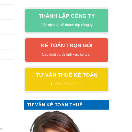
THÀNH LẬP CÔNG TY
Các dịch vụ về thành lập công ty
KẾ TOÁN TRỌN GÓI
Các dịch vụ về lĩnh vực kế toán
TƯ VẤN THUẾ KẾ TOÁN
Hoàn toàn miễn phí
TƯ VẤN KẾ TOÁN THUẾ
p