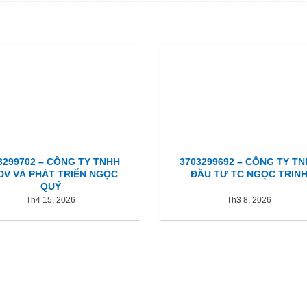
3299702 – CÔNG TY TNHH
3703299692 – CÔNG TY T
DV VÀ PHÁT TRIỂN NGỌC
ĐẦU TƯ TC NGỌC TRIN
QUÝ
Th4 15, 2026
Th3 8, 2026