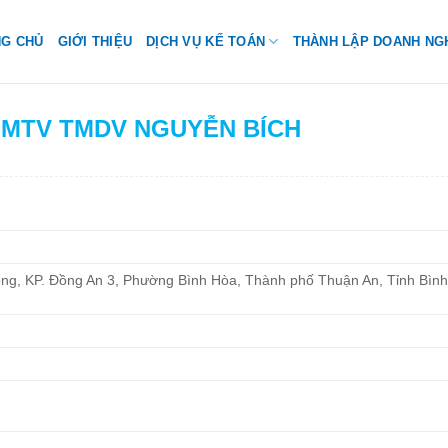
NG CHỦ
GIỚI THIỆU
DỊCH VỤ KẾ TOÁN
THÀNH LẬP DOANH NG
H MTV TMDV NGUYỄN BÍCH
g, KP. Đồng An 3, Phường Bình Hòa, Thành phố Thuận An, Tỉnh Bìn