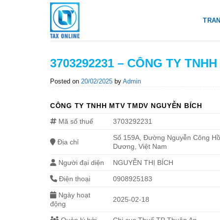
Skip
to
TRA
content
3703292231 – CÔNG TY TNH
Posted on
20/02/2025
by
Admin
CÔNG TY TNHH MTV TMDV NGUYỄN BÍCH
Mã số thuế
3703292231
Số 159A, Đường Nguyễn Công Hồn
Địa chỉ
Dương, Việt Nam
Người đại diện
NGUYỄN THỊ BÍCH
Điện thoại
0908925183
Ngày hoạt
2025-02-18
động