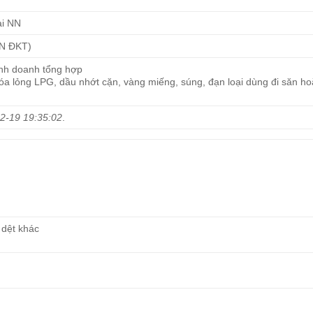
ài NN
CN ĐKT)
inh doanh tổng hợp
hóa lỏng LPG, dầu nhớt cặn, vàng miếng, súng, đạn loại dùng đi săn ho
2-19 19:35:02
.
 dệt khác