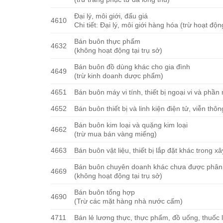
Đại lý, môi giới, đấu giá
4610
Chi tiết: Đại lý, môi giới hàng hóa (trừ hoạt độ
Bán buôn thực phẩm
4632
(không hoạt động tại trụ sở)
Bán buôn đồ dùng khác cho gia đình
4649
(trừ kinh doanh dược phẩm)
4651
Bán buôn máy vi tính, thiết bị ngoại vi và phầ
4652
Bán buôn thiết bị và linh kiện điện tử, viễn thôn
Bán buôn kim loại và quặng kim loại
4662
(trừ mua bán vàng miếng)
4663
Bán buôn vật liệu, thiết bị lắp đặt khác trong x
Bán buôn chuyên doanh khác chưa được phân
4669
(không hoạt động tại trụ sở)
Bán buôn tổng hợp
4690
(Trừ các mặt hàng nhà nước cấm)
4711
Bán lẻ lương thực, thực phẩm, đồ uống, thuốc l