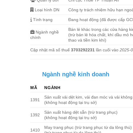
Quản lý bởi
Chi cục Thuế TP Thuận An
Loại hình DN
Công ty trách nhiệm hữu hạn ngo
Tình trạng
Đang hoạt động (đã được cấp G
Bán lẻ khác trong các cửa hàng k
Ngành nghề
(trừ bán lẻ hóa chất, khí dầu mỏ 
chính
thao và tiền kim khí)
Cập nhật mã số thuế
3703292231
lần cuối vào
2025-0
Ngành nghề kinh doanh
MÃ
NGÀNH
Sản xuất vải dệt kim, vải đan móc và vải không
1391
(không hoạt động tại trụ sở)
Sản xuất hàng dệt sẵn (trừ trang phục)
1392
(không hoạt động tại trụ sở)
May trang phục (trừ trang phục từ da lông thú)
1410
(trừ trang phục từ da lông thú)