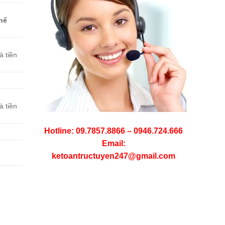
thể
à tiền
à tiền
Hotline: 09.7857.8866 – 0946.724.666
Email:
ketoantructuyen247@gmail.com