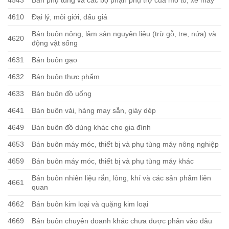
4543
Bán phụ tùng và các bộ phận phụ trợ của mô tô, xe máy
4610
Đại lý, môi giới, đấu giá
Bán buôn nông, lâm sản nguyên liệu (trừ gỗ, tre, nứa) và
4620
động vật sống
4631
Bán buôn gạo
4632
Bán buôn thực phẩm
4633
Bán buôn đồ uống
4641
Bán buôn vải, hàng may sẵn, giày dép
4649
Bán buôn đồ dùng khác cho gia đình
4653
Bán buôn máy móc, thiết bị và phụ tùng máy nông nghiệp
4659
Bán buôn máy móc, thiết bị và phụ tùng máy khác
Bán buôn nhiên liệu rắn, lỏng, khí và các sản phẩm liên
4661
quan
4662
Bán buôn kim loại và quặng kim loại
4669
Bán buôn chuyên doanh khác chưa được phân vào đâu