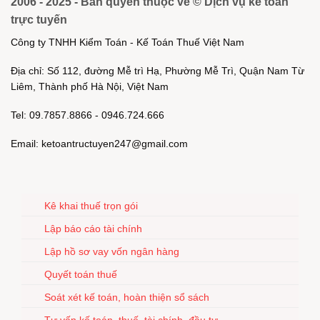
2006 - 2025 - Bản quyền thuộc về © Dịch vụ kế toán
trực tuyến
Công ty TNHH Kiểm Toán - Kế Toán Thuế Việt Nam
Địa chỉ: Số 112, đường Mễ trì Hạ, Phường Mễ Trì, Quận Nam Từ
Liêm, Thành phố Hà Nội, Việt Nam
Tel: 09.7857.8866 - 0946.724.666
Email: ketoantructuyen247@gmail.com
Kê khai thuế trọn gói
Lập báo cáo tài chính
Lập hồ sơ vay vốn ngân hàng
Quyết toán thuế
Soát xét kế toán, hoàn thiện sổ sách
Tư vấn kế toán, thuế, tài chính, đầu tư