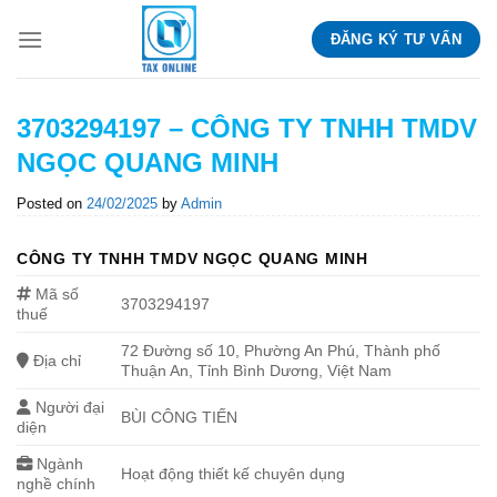
Skip
ĐĂNG KÝ TƯ VẤN
to
content
3703294197 – CÔNG TY TNHH TMDV
NGỌC QUANG MINH
Posted on
24/02/2025
by
Admin
CÔNG TY TNHH TMDV NGỌC QUANG MINH
Mã số
3703294197
thuế
72 Đường số 10, Phường An Phú, Thành phố
Địa chỉ
Thuận An, Tỉnh Bình Dương, Việt Nam
Người đại
BÙI CÔNG TIẾN
diện
Ngành
Hoạt động thiết kế chuyên dụng
nghề chính