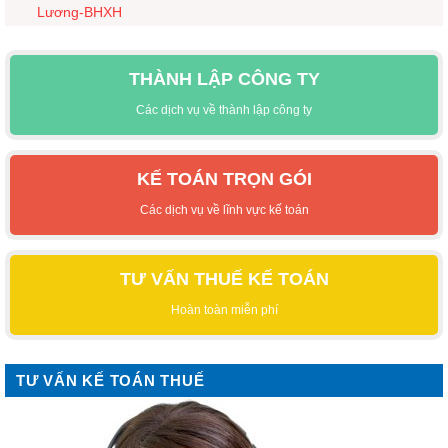
Lương-BHXH
THÀNH LẬP CÔNG TY
Các dịch vụ về thành lập công ty
KẾ TOÁN TRỌN GÓI
Các dịch vụ về lĩnh vực kế toán
TƯ VẤN THUẾ KẾ TOÁN
Hoàn toàn miễn phí
TƯ VẤN KẾ TOÁN THUẾ