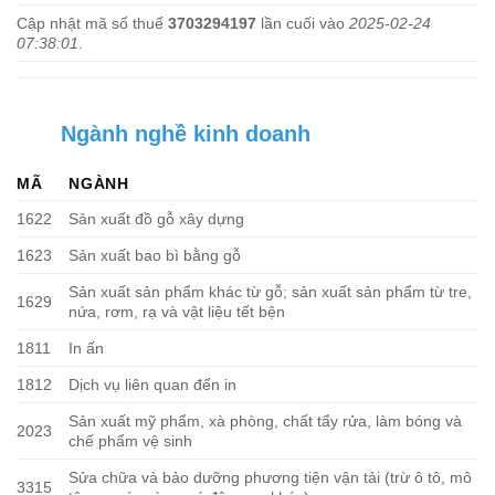
Cập nhật mã số thuế
3703294197
lần cuối vào
2025-02-24
07:38:01
.
Ngành nghề kinh doanh
MÃ
NGÀNH
1622
Sản xuất đồ gỗ xây dựng
1623
Sản xuất bao bì bằng gỗ
Sản xuất sản phẩm khác từ gỗ; sản xuất sản phẩm từ tre,
1629
nứa, rơm, rạ và vật liệu tết bện
1811
In ấn
1812
Dịch vụ liên quan đến in
Sản xuất mỹ phẩm, xà phòng, chất tẩy rửa, làm bóng và
2023
chế phẩm vệ sinh
Sửa chữa và bảo dưỡng phương tiện vận tải (trừ ô tô, mô
3315