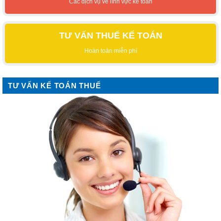
Các dịch vụ về lĩnh vực kế toán
TƯ VẤN THUẾ KẾ TOÁN
Hoàn toàn miễn phí
TƯ VẤN KẾ TOÁN THUẾ