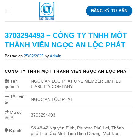
Skip
ĐĂNG KÝ TƯ VẤN
to
content
3703294493 – CÔNG TY TNHH MỘT
THÀNH VIÊN NGỌC AN LỘC PHÁT
Posted on
25/02/2025
by
Admin
CÔNG TY TNHH MỘT THÀNH VIÊN NGỌC AN LỘC PHÁT
Tên
NGOC AN LOC PHAT ONE MEMBER LIMITED
quốc tế
LIABILITY COMPANY
Tên viết
NGỌC AN LỘC PHÁT
tắt
Mã số
3703294493
thuế
Số 48/42 Nguyễn Bình, Phường Phú Lợi, Thành
Địa chỉ
phố Thủ Dầu Một, Tỉnh Bình Dương, Việt Nam