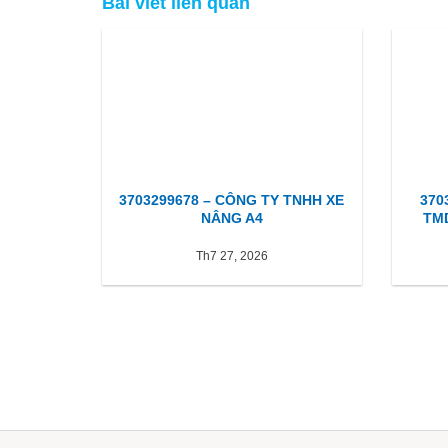
Bài viết liên quan
3703299678 – CÔNG TY TNHH XE
370
NÂNG A4
TM
Th7 27, 2026