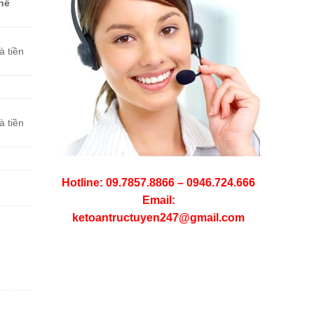
thể
à tiền
à tiền
Hotline: 09.7857.8866 – 0946.724.666
Email:
ketoantructuyen247@gmail.com