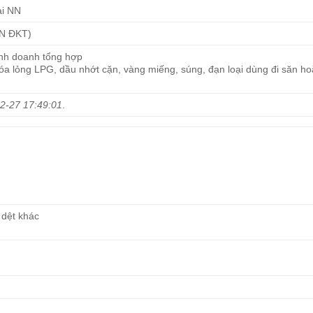
ài NN
CN ĐKT)
inh doanh tổng hợp
hóa lỏng LPG, dầu nhớt cặn, vàng miếng, súng, đạn loại dùng đi săn ho
2-27 17:49:01
.
 dệt khác