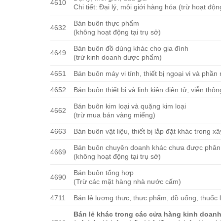
4610
Chi tiết: Đại lý, môi giới hàng hóa (trừ hoạt độ
Bán buôn thực phẩm
4632
(không hoạt động tại trụ sở)
Bán buôn đồ dùng khác cho gia đình
4649
(trừ kinh doanh dược phẩm)
4651
Bán buôn máy vi tính, thiết bị ngoại vi và phầ
4652
Bán buôn thiết bị và linh kiện điện tử, viễn thôn
Bán buôn kim loại và quặng kim loại
4662
(trừ mua bán vàng miếng)
4663
Bán buôn vật liệu, thiết bị lắp đặt khác trong x
Bán buôn chuyên doanh khác chưa được phân
4669
(không hoạt động tại trụ sở)
Bán buôn tổng hợp
4690
(Trừ các mặt hàng nhà nước cấm)
4711
Bán lẻ lương thực, thực phẩm, đồ uống, thuốc l
Bán lẻ khác trong các cửa hàng kinh doan