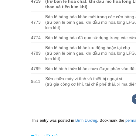
4719
(trừ bán lẻ hóa chất, khí dầu mỏ hóa lỏng 
thao và tiền kim khí)
Bán lẻ hàng hóa khác mới trong các cửa hàng
4773
(trừ bán lẻ bình gas, khí dầu mỏ hóa lỏng LPG,
kim khí)
4774
Bán lẻ hàng hóa đã qua sử dụng trong các cử
Bán lẻ hàng hóa khác lưu động hoặc tại chợ
4789
(trừ bán lẻ bình gas, khí dầu mỏ hóa lỏng LPG,
kim khí)
4799
Bán lẻ hình thức khác chưa được phân vào đâ
Sửa chữa máy vi tính và thiết bị ngoại vi
9511
(trừ gia công cơ khí, tái chế phế thải, xi mạ điện
This entry was posted in
Bình Dương
. Bookmark the
perma