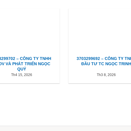
3299702 – CÔNG TY TNHH
3703299692 – CÔNG TY T
DV VÀ PHÁT TRIỂN NGỌC
ĐẦU TƯ TC NGỌC TRIN
QUÝ
Th4 15, 2026
Th3 8, 2026