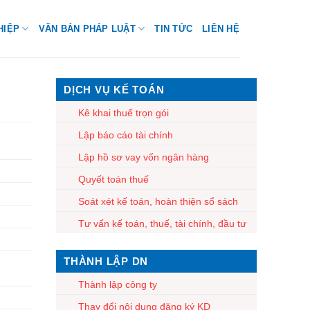
HIỆP
VĂN BẢN PHÁP LUẬT
TIN TỨC
LIÊN HỆ
DỊCH VỤ KẾ TOÁN
Kê khai thuế trọn gói
Lập báo cáo tài chính
Lập hồ sơ vay vốn ngân hàng
Quyết toán thuế
Soát xét kế toán, hoàn thiện sổ sách
Tư vấn kế toán, thuế, tài chính, đầu tư
THÀNH LẬP DN
Thành lập công ty
Thay đổi nội dung đăng ký KD