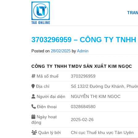
Skip
to
TRA
content
3703296959 – CÔNG TY TNH
Posted on
28/02/2025
by
Admin
CÔNG TY TNHH TMDV SẢN XUẤT KIM NGỌC
Mã số thuế
3703296959
Địa chỉ
Số 132/2 Đường Dư Khánh, Phườn
Người đại diện
NGUYỄN THỊ KIM NGỌC
Điện thoại
0328684580
Ngày hoạt
2025-02-26
động
Quản lý bởi
Chi cục Thuế khu vực Tân Uyên