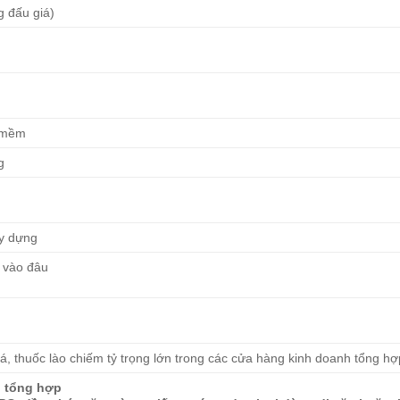
ng đấu giá)
n mềm
g
ây dựng
 vào đâu
á, thuốc lào chiếm tỷ trọng lớn trong các cửa hàng kinh doanh tổng hợ
h tổng hợp