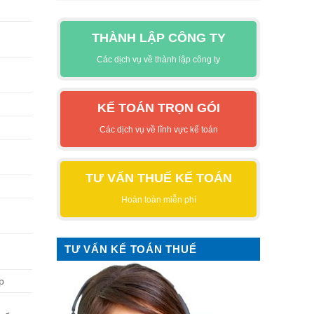
THÀNH LẬP CÔNG TY
Các dịch vụ về thành lập công ty
KẾ TOÁN TRỌN GÓI
Các dịch vụ về lĩnh vực kế toán
TƯ VẤN THUẾ KẾ TOÁN
Hoàn toàn miễn phí
TƯ VẤN KẾ TOÁN THUẾ
p