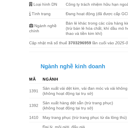
Loại hình DN
Công ty trách nhiệm hữu hạn ngo
Tình trạng
Đang hoạt động (đã được cấp G
Bán lẻ khác trong các cửa hàng k
Ngành nghề
(trừ bán lẻ hóa chất, khí dầu mỏ 
chính
thao và tiền kim khí)
Cập nhật mã số thuế
3703296959
lần cuối vào
2025-0
Ngành nghề kinh doanh
MÃ
NGÀNH
Sản xuất vải dệt kim, vải đan móc và vải không
1391
(không hoạt động tại trụ sở)
Sản xuất hàng dệt sẵn (trừ trang phục)
1392
(không hoạt động tại trụ sở)
1410
May trang phục (trừ trang phục từ da lông thú)
Đại lý, môi giới, đấu giá