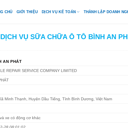
NG CHỦ
GIỚI THIỆU
DỊCH VỤ KẾ TOÁN
THÀNH LẬP DOANH NG
 DỊCH VỤ SỮA CHỮA Ô TÔ BÌNH AN P
H AN PHÁT
LE REPAIR SERVICE COMPANY LIMITED
PHÁT
Xã Minh Thạnh, Huyện Dầu Tiếng, Tỉnh Bình Dương, Việt Nam
và xe có động cơ khác
2-28 08:01:02
.