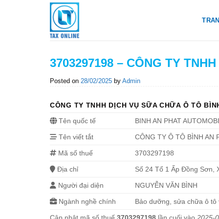
Skip
to
TRA
content
3703297198 – CÔNG TY TNHH
Posted on
28/02/2025
by
Admin
CÔNG TY TNHH DỊCH VỤ SỮA CHỮA Ô TÔ BÌN
Tên quốc tế
BINH AN PHAT AUTOMOBI
Tên viết tắt
CÔNG TY Ô TÔ BÌNH AN 
Mã số thuế
3703297198
Địa chỉ
Số 24 Tổ 1 Ấp Đồng Sơn, 
Người đại diện
NGUYỄN VĂN BÌNH
Ngành nghề chính
Bảo dưỡng, sửa chữa ô tô 
Cập nhật mã số thuế
3703297198
lần cuối vào
2025-0