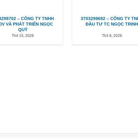
3299702 – CÔNG TY TNHH
3703299692 – CÔNG TY T
DV VÀ PHÁT TRIỂN NGỌC
ĐẦU TƯ TC NGỌC TRIN
QUÝ
Th4 15, 2026
Th3 8, 2026