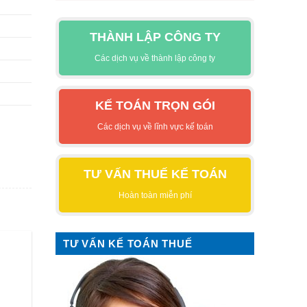
THÀNH LẬP CÔNG TY
Các dịch vụ về thành lập công ty
KẾ TOÁN TRỌN GÓI
Các dịch vụ về lĩnh vực kế toán
TƯ VẤN THUẾ KẾ TOÁN
Hoàn toàn miễn phí
TƯ VẤN KẾ TOÁN THUẾ