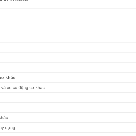
cơ khác
ô và xe có động cơ khác
khác
 xây dựng