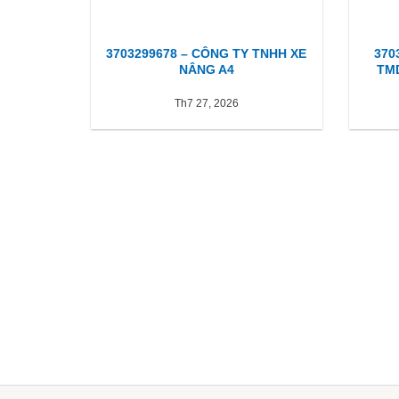
3703299678 – CÔNG TY TNHH XE
370
NÂNG A4
TM
Th7 27, 2026