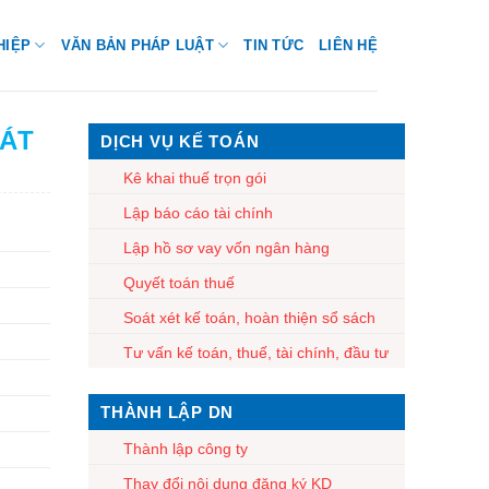
HIỆP
VĂN BẢN PHÁP LUẬT
TIN TỨC
LIÊN HỆ
HÁT
DỊCH VỤ KẾ TOÁN
Kê khai thuế trọn gói
Lập báo cáo tài chính
Lập hồ sơ vay vốn ngân hàng
Quyết toán thuế
Soát xét kế toán, hoàn thiện sổ sách
Tư vấn kế toán, thuế, tài chính, đầu tư
THÀNH LẬP DN
Thành lập công ty
Thay đổi nội dung đăng ký KD