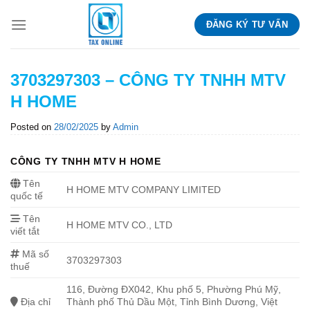
Skip
ĐĂNG KÝ TƯ VẤN
to
content
3703297303 – CÔNG TY TNHH MTV
H HOME
Posted on
28/02/2025
by
Admin
CÔNG TY TNHH MTV H HOME
Tên
H HOME MTV COMPANY LIMITED
quốc tế
Tên
H HOME MTV CO., LTD
viết tắt
Mã số
3703297303
thuế
116, Đường ĐX042, Khu phố 5, Phường Phú Mỹ,
Địa chỉ
Thành phố Thủ Dầu Một, Tỉnh Bình Dương, Việt