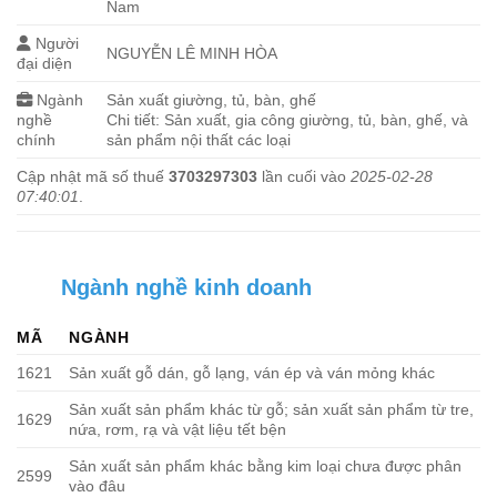
Nam
Người
NGUYỄN LÊ MINH HÒA
đại diện
Ngành
Sản xuất giường, tủ, bàn, ghế
nghề
Chi tiết: Sản xuất, gia công giường, tủ, bàn, ghế, và
chính
sản phẩm nội thất các loại
Cập nhật mã số thuế
3703297303
lần cuối vào
2025-02-28
07:40:01
.
Ngành nghề kinh doanh
MÃ
NGÀNH
1621
Sản xuất gỗ dán, gỗ lạng, ván ép và ván mỏng khác
Sản xuất sản phẩm khác từ gỗ; sản xuất sản phẩm từ tre,
1629
nứa, rơm, rạ và vật liệu tết bện
Sản xuất sản phẩm khác bằng kim loại chưa được phân
2599
vào đâu